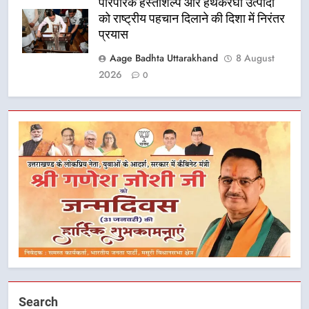
पारंपरिक हस्तशिल्प और हथकरघा उत्पादों
को राष्ट्रीय पहचान दिलाने की दिशा में निरंतर
प्रयास
Aage Badhta Uttarakhand
8 August
2026
0
5
धामी कैबिनेट का फैसला: जल जीवन
मिशन की योजनाओं के लिए नया हस्तांतरण
प्रोटोकॉल लागू, ग्राम पंचायतों को सौंपने
उत्तराखंड
Search