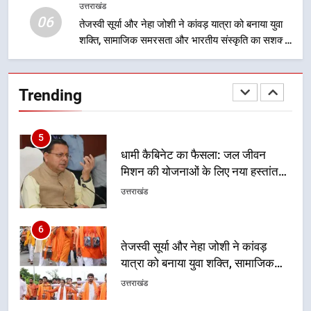
को राष्ट्रीय पहचान दिलाने की दिशा में
उत्तराखंड
उत्तराखंड
06
निरंतर प्रयास
तेजस्वी सूर्या और नेहा जोशी ने कांवड़ यात्रा को बनाया युवा
शक्ति, सामाजिक समरसता और भारतीय संस्कृति का सशक्त
5
संदेश
धामी कैबिनेट का फैसला: जल जीवन
मिशन की योजनाओं के लिए नया हस्तांतरण
Trending
प्रोटोकॉल लागू, ग्राम पंचायतों को सौंपने
उत्तराखंड
की प्रक्रिया होगी और प्रभावी
6
तेजस्वी सूर्या और नेहा जोशी ने कांवड़
यात्रा को बनाया युवा शक्ति, सामाजिक
समरसता और भारतीय संस्कृति का सशक्त
उत्तराखंड
संदेश
7
केंद्रीय मंत्री अजय टम्टा और मुख्यमंत्री
धामी की बैठक, सड़क परियोजनाओं पर
हुआ मंथन
उत्तराखंड