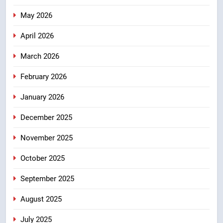
संदेश
May 2026
7
केंद्रीय मंत्री अजय टम्टा और मुख्यमंत्री
April 2026
धामी की बैठक, सड़क परियोजनाओं पर
March 2026
हुआ मंथन
उत्तराखंड
February 2026
8
January 2026
एमडीडीए बोर्ड बैठक में 25 विकास प्रस्तावों
को मिली मंजूरी, देहरादून-मसूरी के
December 2025
नियोजित विकास को मिलेगी रफ्तार
उत्तराखंड
November 2025
October 2025
September 2025
August 2025
July 2025