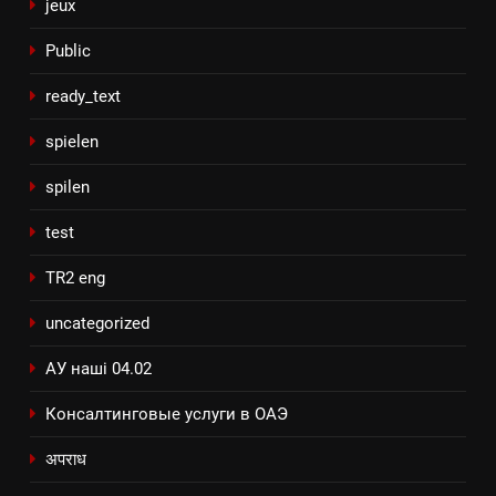
jeux
Public
ready_text
spielen
spilen
test
TR2 eng
uncategorized
АУ наші 04.02
Консалтинговые услуги в ОАЭ
अपराध