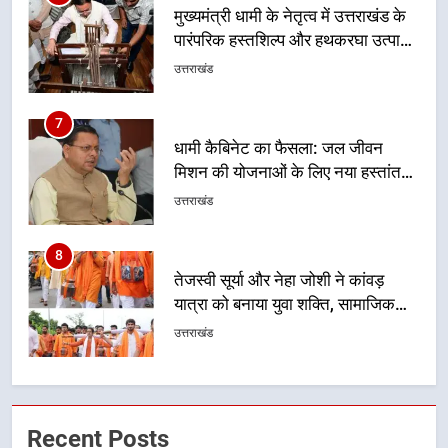
7
धामी कैबिनेट का फैसला: जल जीवन
मिशन की योजनाओं के लिए नया हस्तांतरण
प्रोटोकॉल लागू, ग्राम पंचायतों को सौंपने
उत्तराखंड
की प्रक्रिया होगी और प्रभावी
8
तेजस्वी सूर्या और नेहा जोशी ने कांवड़
यात्रा को बनाया युवा शक्ति, सामाजिक
समरसता और भारतीय संस्कृति का सशक्त
उत्तराखंड
संदेश
1
मुख्यमंत्री धामी ने शुरू किया ‘मुख्यमंत्री
युवा विद्यार्थी मंथन’, 2828 स्कूलों के 3
लाख से अधिक विद्यार्थियों ने लिया हिस्सा,
उत्तराखंड
छात्रों के सुझावों को नीतियों में शामिल
करेगी सरकार
2
Recent Posts
मुख्यमंत्री धामी ने प्रदेशवासियों से