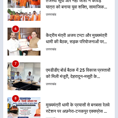
केंद्रीय मंत्री अजय टम्टा और मुख्यमंत्री
धामी की बैठक, सड़क परियोजनाओं पर
हुआ मंथन
उत्तराखंड
7
एमडीडीए बोर्ड बैठक में 25 विकास प्रस्तावों
को मिली मंजूरी, देहरादून-मसूरी के
नियोजित विकास को मिलेगी रफ्तार
उत्तराखंड
8
मुख्यमंत्री धामी के प्रयासों से बनबसा रेलवे
स्टेशन पर अछनेरा-टनकपुर एक्सप्रेस का
ठहराव हुआ स्वीकृत
उत्तराखंड
1
उत्तराखंड की नई पीढ़ी से सीधे संवाद का
धामी मॉडल, युवाओं के सुझावों से बनेगी
विकास की नई दिशा