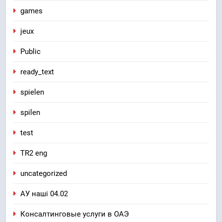
games
jeux
Public
ready_text
spielen
spilen
test
TR2 eng
uncategorized
АУ наші 04.02
Консалтинговые услуги в ОАЭ