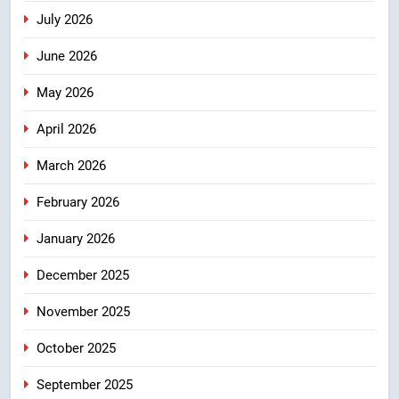
July 2026
6
मुख्यमंत्री धामी के नेतृत्व में मसूरी बन रही
June 2026
विकास और पर्यटन का नया केंद्र
May 2026
उत्तराखंड
April 2026
7
आपदा के मलबे से उम्मीद की नई सुबह,
March 2026
मुख्यमंत्री धामी ने ₹33 करोड़ के विकास
February 2026
और राहत कार्यों से धराली को फिर खड़ा
उत्तराखंड
कर बनाया भरोसे का प्रतीक
January 2026
8
December 2025
मंत्री गणेश जोशी ने किसानों से संवाद कर
उन्हें सरकार की विभिन्न कृषि एवं बागवानी
November 2025
योजनाओं का अधिक से अधिक लाभ उठाने
उत्तराखंड
का आह्वान किया
October 2025
September 2025