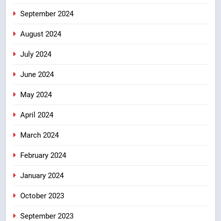
September 2024
August 2024
July 2024
June 2024
May 2024
April 2024
March 2024
February 2024
January 2024
October 2023
September 2023