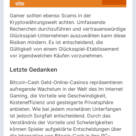
संदेश
Gamer sollten ebenso Scams in der
Kryptowährungswelt achten. Umfassende
Recherchen durchzuführen und vertrauenswürdige
Glücksspiel-Unternehmen auszuwählen kann diese
Risiken mindern. Es ist entscheidend, die
Gültigkeit von einem Glücksspiel-Etablissement
vor irgendwelchen Käufen vorzunehmen.
Letzte Gedanken
Bitcoin-Cash Geld-Online-Casinos repräsentieren
aufregende Wachstum in der Welt des Im Internet
Gaming, die Vorteile wie Geschwindigkeit,
Kosteneffizienz und gesteigerte Privatsphäre
anbieten. Wie bei jedem monetären Unterfangen
ist jedoch Sorgfalt entscheidend. Durch das
Verständnis der Vorteile und Schwierigkeiten
können Spieler aufgeklärte Entscheidungen über
die Integration von Bitcoin-Cash in ihre PC-