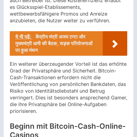
auch Betreiber ist. Diese Kosteneffizienz erlaubt
es Glücksspiel-Etablissements,
wettbewerbsfähigere Promos und Anreize
anzubieten, die Nutzer weiter zu verführen.
ये भी पढ़ें:
केंद्रीय मंत्री अजय टम्टा और
मुख्यमंत्री धामी की बैठक, सड़क परियोजनाओं
पर हुआ मंथन
Ein weiterer überzeugender Vorteil ist das erhöhte
Grad der Privatsphäre und Sicherheit. Bitcoin-
Cash-Transaktionen erfordern nicht die
Veröffentlichung von persönlichen Bankdaten, das
Risiko von Identitätsdiebstahl und Betrug
verringert. Dies ist besonders ansprechend Gamer,
die ihre Privatsphäre bei Online-Aufgaben
priorisieren.
Beginn mit Bitcoin-Cash-Online-
Casinos