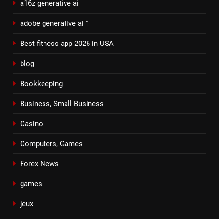
a16z generative ai
adobe generative ai 1
Best fitness app 2026 in USA
blog
Bookkeeping
Business, Small Business
Casino
Computers, Games
Forex News
games
jeux