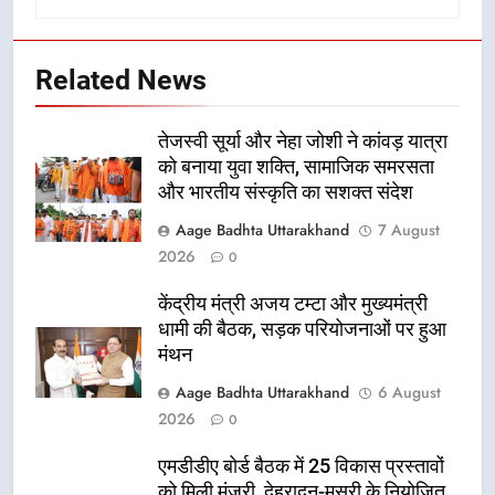
Related News
तेजस्वी सूर्या और नेहा जोशी ने कांवड़ यात्रा
को बनाया युवा शक्ति, सामाजिक समरसता
और भारतीय संस्कृति का सशक्त संदेश
Aage Badhta Uttarakhand
7 August
2026
0
केंद्रीय मंत्री अजय टम्टा और मुख्यमंत्री
धामी की बैठक, सड़क परियोजनाओं पर हुआ
मंथन
Aage Badhta Uttarakhand
6 August
2026
0
एमडीडीए बोर्ड बैठक में 25 विकास प्रस्तावों
को मिली मंजूरी, देहरादून-मसूरी के नियोजित