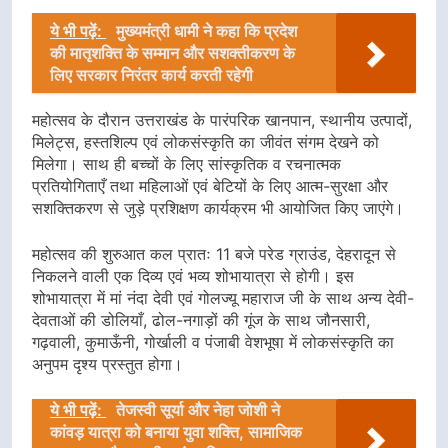
ये भी पढ़ें:
मुख्यमंत्री धामी ने कहा कि प्रदेश
की मातृशक्ति के सम्मान और सशक्तीकरण के
लिए सरकार निरंतर कार्य करती रहेगी
महोत्सव के दौरान उत्तराखंड के पारंपरिक खानपान, स्थानीय उत्पादों,
मिलेट्स, हस्तशिल्प एवं लोकसंस्कृति का जीवंत संगम देखने को
मिलेगा। साथ ही बच्चों के लिए सांस्कृतिक व रचनात्मक
प्रतियोगिताएँ तथा महिलाओं एवं बेटियों के लिए आत्म-सुरक्षा और
सशक्तिकरण से जुड़े प्रशिक्षण कार्यक्रम भी आयोजित किए जाएंगे।
महोत्सव की शुरुआत कल प्रातः 11 बजे परेड ग्राउंड, देहरादून से
निकलने वाली एक दिव्य एवं भव्य शोभायात्रा से होगी। इस
शोभायात्रा में मां नंदा देवी एवं गोलज्यू महाराज जी के साथ अन्य देवी-
देवताओं की डोलियाँ, ढोल-नगाड़ों की गूंज के साथ जौनसारी,
गढ़वाली, कुमाऊँनी, गोर्खाली व पंजाबी वेशभूषा में लोकसंस्कृति का
अनुपम दृश्य प्रस्तुत होगा।
ये भी पढ़ें:
तेजस्वी सूर्या और नेहा जोशी ने
कांवड़ यात्रा को बनाया युवा शक्ति, सामाजिक