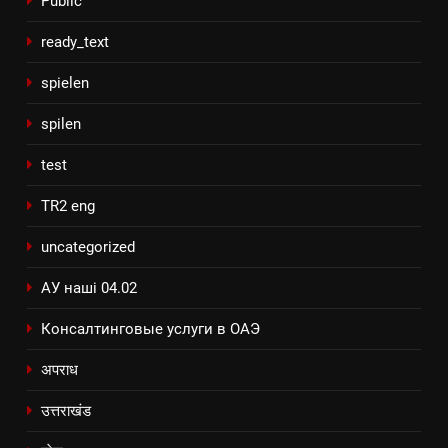
Public
ready_text
spielen
spilen
test
TR2 eng
uncategorized
АУ наші 04.02
Консалтинговые услуги в ОАЭ
अपराध
उत्तराखंड