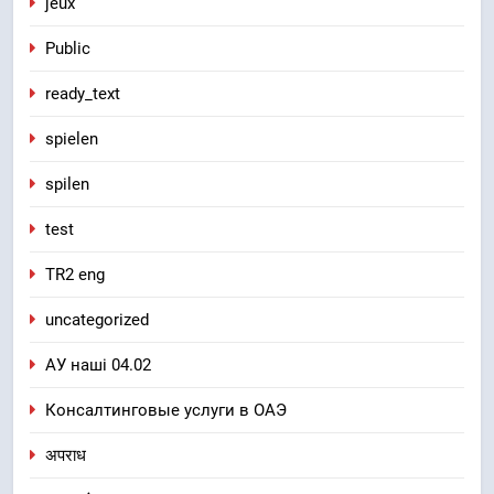
jeux
Public
ready_text
spielen
spilen
test
TR2 eng
uncategorized
АУ наші 04.02
Консалтинговые услуги в ОАЭ
अपराध