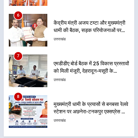
धामी की बैठक, सड़क परियोजनाओं पर
हुआ मंथन
उत्तराखंड
7
एमडीडीए बोर्ड बैठक में 25 विकास प्रस्तावों
को मिली मंजूरी, देहरादून-मसूरी के
नियोजित विकास को मिलेगी रफ्तार
उत्तराखंड
8
मुख्यमंत्री धामी के प्रयासों से बनबसा रेलवे
स्टेशन पर अछनेरा-टनकपुर एक्सप्रेस का
ठहराव हुआ स्वीकृत
उत्तराखंड
1
उत्तराखंड की नई पीढ़ी से सीधे संवाद का
धामी मॉडल, युवाओं के सुझावों से बनेगी
विकास की नई दिशा
उत्तराखंड