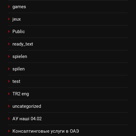
games
jeux
Public
ready_text
spielen
spilen
test
TR2 eng
uncategorized
АУ наші 04.02
Консалтинговые услуги в ОАЭ