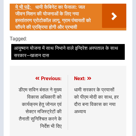
Link
ये भी पढ़ें:
धामी कैबिनेट का फैसला: जल
जीवन मिशन की योजनाओं के लिए नया
हस्तांतरण प्रोटोकॉल लागू, ग्राम पंचायतों को
सौंपने की प्रक्रिया होगी और प्रभावी
Tagged:
आयुष्मान योजना में साथ निभाने वाले इन्दिरेश अस्पताल के साथ
सरकार—खजान दास
Previous:
Next:
Post
navigation
डीएम सविन बंसल ने मुख्य
धामी सरकार के प्रयासों
विकास अधिकारी को
को पीएम मोदी का साथ, हर
कार्यक्रम हेतु जोनल एवं
दौरा बना विकास का नया
सेक्टर मजिस्ट्रेटों की
अध्याय
तैनाती सुनिश्चित करने के
निर्देश भी दिए