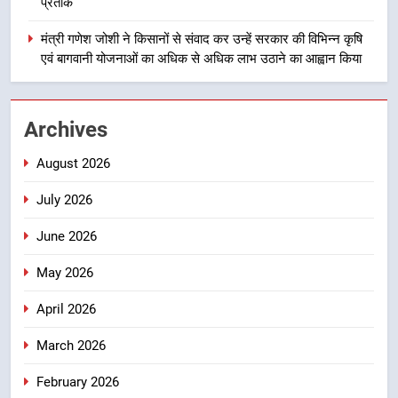
प्रतीक
और राहत कार्यों से धराली को फिर खड़ा
उत्तराखंड
कर बनाया भरोसे का प्रतीक
मंत्री गणेश जोशी ने किसानों से संवाद कर उन्हें सरकार की विभिन्न कृषि
एवं बागवानी योजनाओं का अधिक से अधिक लाभ उठाने का आह्वान किया
5
मंत्री गणेश जोशी ने किसानों से संवाद कर
उन्हें सरकार की विभिन्न कृषि एवं बागवानी
Archives
योजनाओं का अधिक से अधिक लाभ उठाने
उत्तराखंड
का आह्वान किया
August 2026
6
July 2026
खेल मंत्री रेखा आर्या ने देवभूमि से बुलंद
किया 2036 ओलंपिक मेजबानी का संकल्प
June 2026
उत्तराखंड
May 2026
7
April 2026
बंशीधर तिवारी के नेतृत्वकारी संदेश और
March 2026
ललित मोहन जोशी के सामाजिक अभियान
से युवाओं ने लिया नशामुक्त भारत का
उत्तराखंड
February 2026
संकल्प