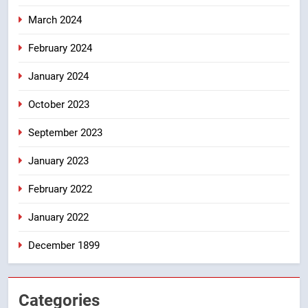
March 2024
February 2024
January 2024
October 2023
September 2023
January 2023
February 2022
January 2022
December 1899
Categories