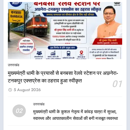
7
बंशीधर तिवारी के नेतृत्वकारी संदेश और
ललित मोहन जोशी के सामाजिक अभियान
से युवाओं ने लिया नशामुक्त भारत का
उत्तराखंड
संकल्प
8
मंत्री गणेश जोशी बोले— युवा ही विकसित
भारत की सबसे बड़ी ताकत, बड़े सपने
उत्तराखंड
देखने का किया आह्वान
उत्तराखंड
मुख्यमंत्री धामी के प्रयासों से बनबसा रेलवे स्टेशन पर अछनेरा-
टनकपुर एक्सप्रेस का ठहराव हुआ स्वीकृत
01
1
5 August 2026
मुख्यमंत्री धामी के प्रयासों से बनबसा रेलवे
स्टेशन पर अछनेरा-टनकपुर एक्सप्रेस का
ठहराव हुआ स्वीकृत
उत्तराखंड
उत्तराखंड
02
मुख्यमंत्री धामी के कुशल नेतृत्व में कांवड़ यात्रा में सुरक्षा,
स्वास्थ्य और आपातकालीन सेवाओं की बनी मजबूत व्यवस्था
2
मुख्यमंत्री धामी के कुशल नेतृत्व में कांवड़