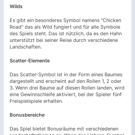
Wilds
Es gibt ein besonderes Symbol namens "Chicken
Road" das als Wild fungiert und für alle Symbole
des Spiels steht. Das ist nützlich, da es den Hahn
unterstützt bei seiner Reise durch verschiedene
Landschaften.
Scatter-Elemente
Das Scatter-Symbol ist in der Form eines Baumes
dargestellt und erscheint auf den Rollen 1, 2 oder
3. Wenn drei Baume auf diesen Rollen landen, wird
eine Gewinnschleife aktiviert, bei der Spieler fünf
Freispielspiele erhalten.
Bonusbereiche
Das Spiel bietet Bonusräume mit verschiedenen