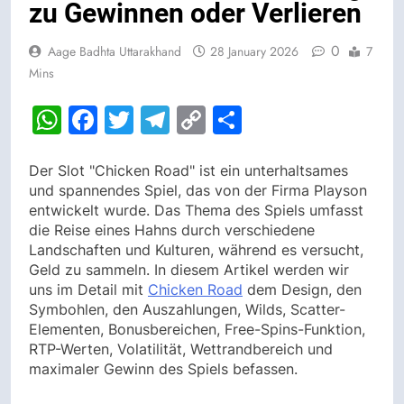
zu Gewinnen oder Verlieren
0
Aage Badhta Uttarakhand
28 January 2026
7
Mins
WhatsApp
Facebook
Twitter
Telegram
Copy
Share
Link
Der Slot "Chicken Road" ist ein unterhaltsames
und spannendes Spiel, das von der Firma Playson
entwickelt wurde. Das Thema des Spiels umfasst
die Reise eines Hahns durch verschiedene
Landschaften und Kulturen, während es versucht,
Geld zu sammeln. In diesem Artikel werden wir
uns im Detail mit
Chicken Road
dem Design, den
Symbohlen, den Auszahlungen, Wilds, Scatter-
Elementen, Bonusbereichen, Free-Spins-Funktion,
RTP-Werten, Volatilität, Wettrandbereich und
maximaler Gewinn des Spiels befassen.