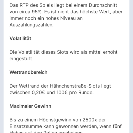
Das RTP des Spiels liegt bei einem Durchschnitt
von circa 95%. Es ist nicht das höchste Wert, aber
immer noch ein hohes Niveau an
Auszahlungszahlen.
Volatilität
Die Volatilität dieses Slots wird als mittel erhöht
eingestuft.
Wettrandbereich
Der Wettrand der Hähnchenstraße-Slots liegt
zwischen 0,20€ und 100€ pro Runde.
Maximaler Gewinn
Bis zu einem Höchstgewinn von 2500x der
Einsatzsumme kann gewonnen werden, wenn fünf
Hahns auf den Rollen erscheinen.