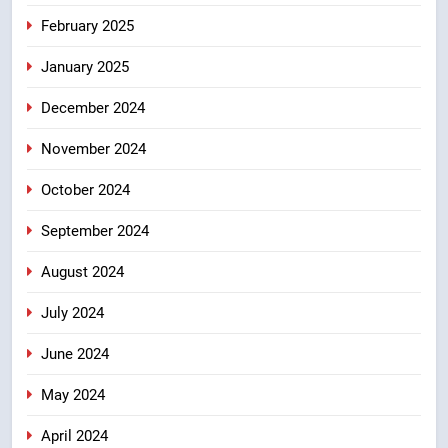
February 2025
January 2025
December 2024
November 2024
October 2024
September 2024
August 2024
July 2024
June 2024
May 2024
April 2024