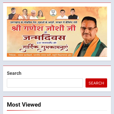
5
मंत्री गणेश जोशी ने किसानों से संवाद कर
उन्हें सरकार की विभिन्न कृषि एवं बागवानी
योजनाओं का अधिक से अधिक लाभ उठाने
उत्तराखंड
Search
का आह्वान किया
SEARCH
6
खेल मंत्री रेखा आर्या ने देवभूमि से बुलंद
किया 2036 ओलंपिक मेजबानी का संकल्प
Most Viewed
उत्तराखंड