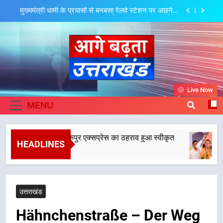
Skip
मुख्यमंत्री धामी के कुशल नेतृत्व में कांवड़ यात्रा में सुरक्षा, स्वास्थ्य
to
और आपातकालीन सेवाओं की बनी मजबूत व्यवस्था
content
मुख्यमंत्री धामी के नेतृत्व में मसूरी बन रही विकास और पर्यटन का
नया केंद्र
आपदा के मलबे से उम्मीद की नई सुबह, मुख्यमंत्री धामी ने ₹33
करोड़ के विकास और राहत कार्यों से धराली को फिर खड़ा कर
बनाया भरोसे का प्रतीक
मुख्यमंत्री धामी के प्रयासों से बनबसा रेलवे स्टेशन पर अछनेरा-
Aage Badhta
टनकपुर एक्सप्रेस का ठहराव हुआ स्वीकृत
Live Now
मुख्यमंत्री धामी के कुशल नेतृत्व में कांवड़ यात्रा में सुरक्षा, स्वास्थ्य
Uttarakhand
MENU
और आपातकालीन सेवाओं की बनी मजबूत व्यवस्था
मुख्यमंत्री धामी के नेतृत्व में मसूरी बन रही विकास और पर्यटन का
नया केंद्र
 स्टेशन पर अछनेरा-टनकपुर एक्सप्रेस का ठहराव हुआ स्वीकृत
आपदा के मलबे से उम्मीद की नई सुबह, मुख्यमंत्री धामी ने ₹33
HEADLINES
करोड़ के विकास और राहत कार्यों से धराली को फिर खड़ा कर
बनाया भरोसे का प्रतीक
उत्तराखंड
Hähnchenstraße – Der Weg