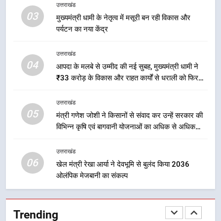
उत्तराखंड
यात्रा में सुरक्षा, स्वास्थ्य और आपातकालीन
03
मुख्यमंत्री धामी के नेतृत्व में मसूरी बन रही विकास और
सेवाओं की बनी मजबूत व्यवस्था
उत्तराखंड
पर्यटन का नया केंद्र
3
उत्तराखंड
मुख्यमंत्री धामी के नेतृत्व में मसूरी बन रही
04
आपदा के मलबे से उम्मीद की नई सुबह, मुख्यमंत्री धामी ने
विकास और पर्यटन का नया केंद्र
₹33 करोड़ के विकास और राहत कार्यों से धराली को फिर
उत्तराखंड
खड़ा कर बनाया भरोसे का प्रतीक
उत्तराखंड
05
4
मंत्री गणेश जोशी ने किसानों से संवाद कर उन्हें सरकार की
विभिन्न कृषि एवं बागवानी योजनाओं का अधिक से अधिक
आपदा के मलबे से उम्मीद की नई सुबह,
लाभ उठाने का आह्वान किया
मुख्यमंत्री धामी ने ₹33 करोड़ के विकास
और राहत कार्यों से धराली को फिर खड़ा
उत्तराखंड
उत्तराखंड
06
कर बनाया भरोसे का प्रतीक
खेल मंत्री रेखा आर्या ने देवभूमि से बुलंद किया 2036
ओलंपिक मेजबानी का संकल्प
5
मंत्री गणेश जोशी ने किसानों से संवाद कर
उन्हें सरकार की विभिन्न कृषि एवं बागवानी
Trending
योजनाओं का अधिक से अधिक लाभ उठाने
उत्तराखंड