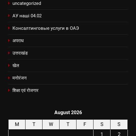
uncategorized
АУ наші 04.02
Консалтинговые услуги в ОАЭ
अपराध
उत्तराखंड
खेल
मनोरंजन
शिक्षा एवं रोजगार
August 2026
M
T
W
T
F
S
S
1
2