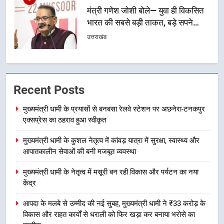
मुख्यमंत्री धामी के प्रयासों से बनबसा रेलवे
स्टेशन पर अछनेरा-टनकपुर एक्सप्रेस का
ठहराव हुआ स्वीकृत
उत्तराखंड
2
मुख्यमंत्री धामी के कुशल नेतृत्व में कांवड़
Recent Posts
यात्रा में सुरक्षा, स्वास्थ्य और आपातकालीन
सेवाओं की बनी मजबूत व्यवस्था
उत्तराखंड
मुख्यमंत्री धामी के प्रयासों से बनबसा रेलवे स्टेशन पर अछनेरा-टनकपुर
एक्सप्रेस का ठहराव हुआ स्वीकृत
3
मुख्यमंत्री धामी के कुशल नेतृत्व में कांवड़ यात्रा में सुरक्षा, स्वास्थ्य और
मुख्यमंत्री धामी के नेतृत्व में मसूरी बन रही
आपातकालीन सेवाओं की बनी मजबूत व्यवस्था
विकास और पर्यटन का नया केंद्र
उत्तराखंड
मुख्यमंत्री धामी के नेतृत्व में मसूरी बन रही विकास और पर्यटन का नया
केंद्र
4
आपदा के मलबे से उम्मीद की नई सुबह, मुख्यमंत्री धामी ने ₹33 करोड़ के
आपदा के मलबे से उम्मीद की नई सुबह,
विकास और राहत कार्यों से धराली को फिर खड़ा कर बनाया भरोसे का
मुख्यमंत्री धामी ने ₹33 करोड़ के विकास