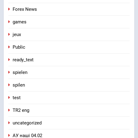
Forex News
games
jeux
Public
ready_text
spielen
spilen
test
TR2 eng
uncategorized
АУ наші 04.02