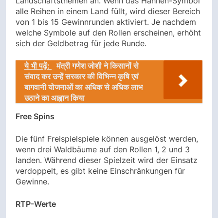
Landschaftsthemen an. Wenn das Hahnen-Symbol
alle Reihen in einem Land füllt, wird dieser Bereich
von 1 bis 15 Gewinnrunden aktiviert. Je nachdem
welche Symbole auf den Rollen erscheinen, erhöht
sich der Geldbetrag für jede Runde.
ये भी पढ़ें:
मंत्री गणेश जोशी ने किसानों से
संवाद कर उन्हें सरकार की विभिन्न कृषि एवं
बागवानी योजनाओं का अधिक से अधिक लाभ
उठाने का आह्वान किया
Free Spins
Die fünf Freispielspiele können ausgelöst werden,
wenn drei Waldbäume auf den Rollen 1, 2 und 3
landen. Während dieser Spielzeit wird der Einsatz
verdoppelt, es gibt keine Einschränkungen für
Gewinne.
RTP-Werte