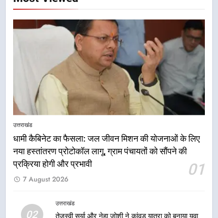
ठहराव हुआ स्वीकृत
उत्तराखंड
6
मुख्यमंत्री धामी के कुशल नेतृत्व में कांवड़
यात्रा में सुरक्षा, स्वास्थ्य और आपातकालीन
सेवाओं की बनी मजबूत व्यवस्था
उत्तराखंड
7
मुख्यमंत्री धामी के नेतृत्व में मसूरी बन रही
उत्तराखंड
विकास और पर्यटन का नया केंद्र
धामी कैबिनेट का फैसला: जल जीवन मिशन की योजनाओं के लिए
उत्तराखंड
नया हस्तांतरण प्रोटोकॉल लागू, ग्राम पंचायतों को सौंपने की
प्रक्रिया होगी और प्रभावी
01
8
7 August 2026
आपदा के मलबे से उम्मीद की नई सुबह,
मुख्यमंत्री धामी ने ₹33 करोड़ के विकास
और राहत कार्यों से धराली को फिर खड़ा
उत्तराखंड
उत्तराखंड
02
कर बनाया भरोसे का प्रतीक
तेजस्वी सूर्या और नेहा जोशी ने कांवड़ यात्रा को बनाया युवा