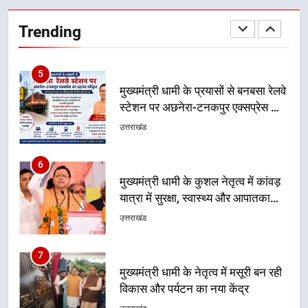
एमडीडीए बोर्ड बैठक में 25 विकास प्रस्तावों
को मिली मंजूरी, देहरादून-मसूरी के
Trending
नियोजित विकास को मिलेगी रफ्तार
उत्तराखंड
5
मुख्यमंत्री धामी के प्रयासों से बनबसा रेलवे
स्टेशन पर अछनेरा-टनकपुर एक्सप्रेस का
ठहराव हुआ स्वीकृत
उत्तराखंड
6
मुख्यमंत्री धामी के कुशल नेतृत्व में कांवड़
यात्रा में सुरक्षा, स्वास्थ्य और आपातकालीन
सेवाओं की बनी मजबूत व्यवस्था
उत्तराखंड
7
मुख्यमंत्री धामी के नेतृत्व में मसूरी बन रही
विकास और पर्यटन का नया केंद्र