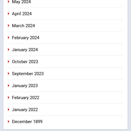
May 2024
April 2024
March 2024
February 2024
January 2024
October 2023
September 2023
January 2023
February 2022
January 2022
December 1899