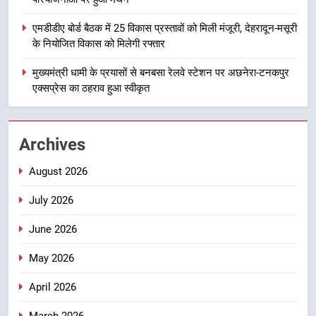
3
केंद्रीय मंत्री अजय टम्टा और मुख्यमंत्री
एमडीडीए बोर्ड बैठक में 25 विकास प्रस्तावों को मिली मंजूरी, देहरादून-मसूरी
धामी की बैठक, सड़क परियोजनाओं पर
के नियोजित विकास को मिलेगी रफ्तार
हुआ मंथन
उत्तराखंड
मुख्यमंत्री धामी के प्रयासों से बनबसा रेलवे स्टेशन पर अछनेरा-टनकपुर
एक्सप्रेस का ठहराव हुआ स्वीकृत
4
एमडीडीए बोर्ड बैठक में 25 विकास प्रस्तावों
को मिली मंजूरी, देहरादून-मसूरी के
Archives
नियोजित विकास को मिलेगी रफ्तार
उत्तराखंड
August 2026
5
July 2026
मुख्यमंत्री धामी के प्रयासों से बनबसा रेलवे
स्टेशन पर अछनेरा-टनकपुर एक्सप्रेस का
June 2026
ठहराव हुआ स्वीकृत
उत्तराखंड
May 2026
6
April 2026
मुख्यमंत्री धामी के कुशल नेतृत्व में कांवड़
March 2026