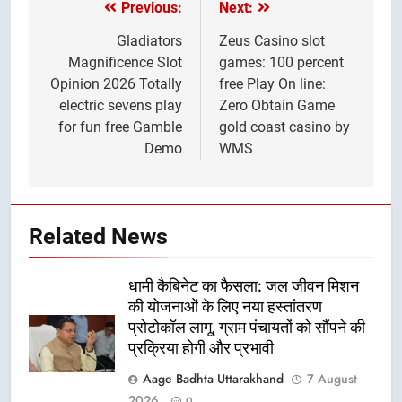
Previous:
Next:
Post
navigation
Gladiators
Zeus Casino slot
Magnificence Slot
games: 100 percent
Opinion 2026 Totally
free Play On line:
electric sevens play
Zero Obtain Game
for fun free Gamble
gold coast casino by
Demo
WMS
Related News
धामी कैबिनेट का फैसला: जल जीवन मिशन
की योजनाओं के लिए नया हस्तांतरण
प्रोटोकॉल लागू, ग्राम पंचायतों को सौंपने की
प्रक्रिया होगी और प्रभावी
Aage Badhta Uttarakhand
7 August
2026
0