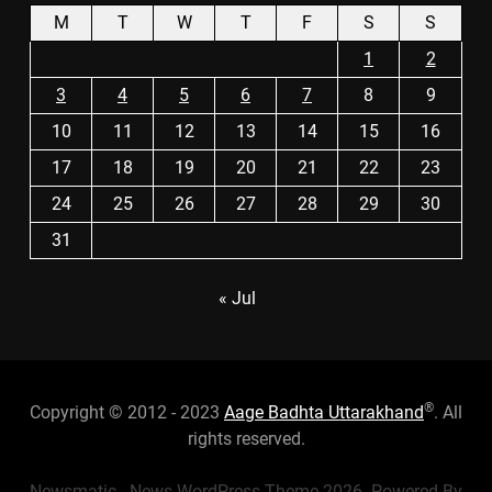
M
T
W
T
F
S
S
1
2
3
4
5
6
7
8
9
10
11
12
13
14
15
16
17
18
19
20
21
22
23
24
25
26
27
28
29
30
31
« Jul
®
Copyright © 2012 - 2023
Aage Badhta Uttarakhand
. All
rights reserved.
Newsmatic - News WordPress Theme 2026. Powered By