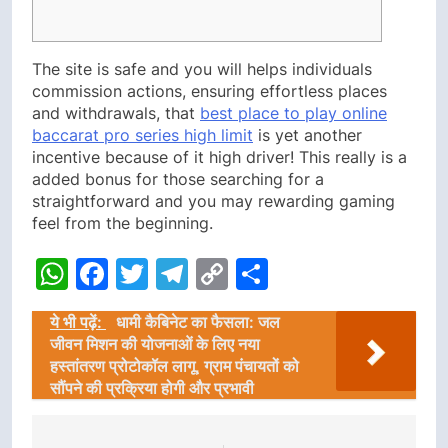
The site is safe and you will helps individuals
commission actions, ensuring effortless places
and withdrawals, that
best place to play online
baccarat pro series high limit
is yet another
incentive because of it high driver! This really is a
added bonus for those searching for a
straightforward and you may rewarding gaming
feel from the beginning.
WhatsApp
Facebook
Twitter
Telegram
Copy
Share
Link
ये भी पढ़ें:
धामी कैबिनेट का फैसला: जल
जीवन मिशन की योजनाओं के लिए नया
हस्तांतरण प्रोटोकॉल लागू, ग्राम पंचायतों को
सौंपने की प्रक्रिया होगी और प्रभावी