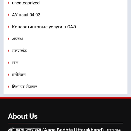
uncategorized
АУ наші 04.02
Консалтинговые услуги в ОАЭ
अपराध
उत्तराखंड
खेल
मनोरंजन
शिक्षा एवं रोजगार
About
Us
आगे बढ़ता उत्तराखंड (Aage Badhta Uttarakhand)
उत्तराखंड