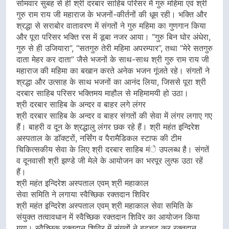
सोमवार सुबह से ही श्री दरबार साहिब परिसर में गुरु महिमा एवं श्री
गुरु राम राय जी महाराज के भजनों-कीर्तनों की धूम रही। भक्ति और
श्रद्धा से सराबोर वातावरण में संगतों ने गुरु महिमा का गुणगान किया
और पूरा परिसर भक्ति रस में डूबा नजर आया। “गुरु बिन घोर अंधेरा,
गुरु से ही उजियारा”, “सतगुरु तेरी महिमा अपरम्पार”, तथा “मेरे सतगुरु
दाता मेहर कर दाता” जैसे भजनों के साथ-साथ श्री गुरु राम राय जी
महाराज की महिमा का बखान करते अनेक भजन गूंजते रहे। संगतों ने
श्रद्धा और उत्साह के साथ भजनों का आनंद लिया, जिससे पूरा श्री
दरबार साहिब परिसर भक्तिमय माहौल से महिमामयी हो उठा।
श्री दरबार साहिब के अन्दर व बाहर लगे लंगर
श्री दरबार साहिब के अन्दर व बाहर संगतों की सेवा में लंगर लगाए गए
हैं। बाहरी व दून के श्रद्धालु लंगर छक रहे हैं। श्री महंत इन्दिरेश
अस्पताल के डाॅक्टरों, नर्सिंग व पैरामैडिकल स्टाफ की टीम
चिकित्सकीय सेवा के लिए श्री दरबार साहिब मंे उपलब्ध है। संगतें
व दूनवासी श्री झण्डे जी मेले के आयोजन का भरपूर लुत्फ उठा रहें
हैं।
श्री महंत इन्दिरेश अस्पताल एवम् श्री महाकाल
सेवा समिति ने लगाया स्वैच्छिक रक्तदान शिविर
श्री महंत इन्दिरेश अस्पताल एवम् श्री महाकाल सेवा समिति के
संयुक्त तत्वावधान में स्वैच्छिक रक्तदान शिविर का आयोजन किया
गया। स्वैच्छिक रक्तदान शिविर में संगतों ने बढ़चढ़ कर रक्तदान