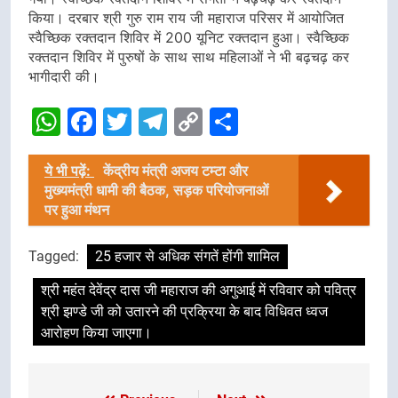
किया। दरबार श्री गुरु राम राय जी महाराज परिसर में आयोजित
स्वैच्छिक रक्तदान शिविर में 200 यूनिट रक्तदान हुआ। स्वैच्छिक
रक्तदान शिविर में पुरुषों के साथ साथ महिलाओं ने भी बढ़चढ़ कर
भागीदारी की।
WhatsApp
Facebook
Twitter
Telegram
Copy
Share
Link
ये भी पढ़ें:
केंद्रीय मंत्री अजय टम्टा और
मुख्यमंत्री धामी की बैठक, सड़क परियोजनाओं
पर हुआ मंथन
Tagged:
25 हजार से अधिक संगतें होंगी शामिल
श्री महंत देवेंद्र दास जी महाराज की अगुआई में रविवार को पवित्र
श्री झण्डे जी को उतारने की प्रक्रिया के बाद विधिवत ध्वज
आरोहण किया जाएगा।