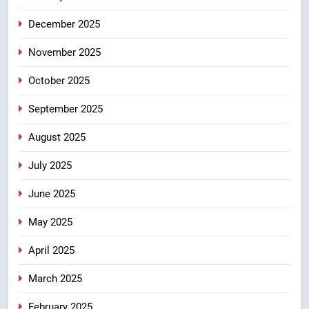
7
December 2025
मंत्री गणेश जोशी ने किसानों से संवाद कर
उन्हें सरकार की विभिन्न कृषि एवं बागवानी
November 2025
योजनाओं का अधिक से अधिक लाभ उठाने
उत्तराखंड
का आह्वान किया
October 2025
8
September 2025
खेल मंत्री रेखा आर्या ने देवभूमि से बुलंद
किया 2036 ओलंपिक मेजबानी का संकल्प
August 2025
उत्तराखंड
July 2025
June 2025
May 2025
April 2025
March 2025
February 2025