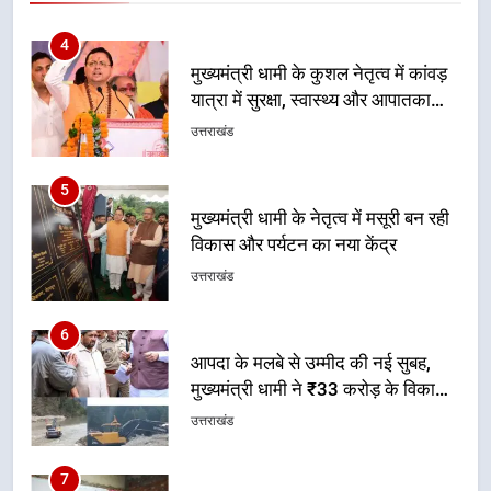
5
मुख्यमंत्री धामी के नेतृत्व में मसूरी बन रही
विकास और पर्यटन का नया केंद्र
उत्तराखंड
6
आपदा के मलबे से उम्मीद की नई सुबह,
मुख्यमंत्री धामी ने ₹33 करोड़ के विकास
और राहत कार्यों से धराली को फिर खड़ा
उत्तराखंड
कर बनाया भरोसे का प्रतीक
7
मंत्री गणेश जोशी ने किसानों से संवाद कर
उन्हें सरकार की विभिन्न कृषि एवं बागवानी
योजनाओं का अधिक से अधिक लाभ उठाने
उत्तराखंड
का आह्वान किया
8