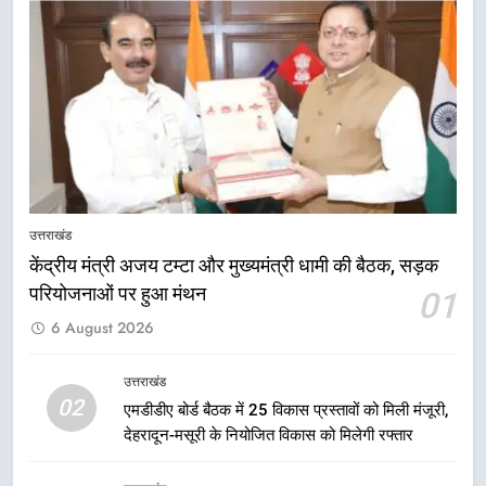
6
आपदा के मलबे से उम्मीद की नई सुबह,
मुख्यमंत्री धामी ने ₹33 करोड़ के विकास
और राहत कार्यों से धराली को फिर खड़ा
उत्तराखंड
कर बनाया भरोसे का प्रतीक
7
मंत्री गणेश जोशी ने किसानों से संवाद कर
उन्हें सरकार की विभिन्न कृषि एवं बागवानी
उत्तराखंड
योजनाओं का अधिक से अधिक लाभ उठाने
उत्तराखंड
का आह्वान किया
केंद्रीय मंत्री अजय टम्टा और मुख्यमंत्री धामी की बैठक, सड़क
परियोजनाओं पर हुआ मंथन
01
8
6 August 2026
खेल मंत्री रेखा आर्या ने देवभूमि से बुलंद
किया 2036 ओलंपिक मेजबानी का संकल्प
उत्तराखंड
उत्तराखंड
02
एमडीडीए बोर्ड बैठक में 25 विकास प्रस्तावों को मिली मंजूरी,
देहरादून-मसूरी के नियोजित विकास को मिलेगी रफ्तार
1
केंद्रीय मंत्री अजय टम्टा और मुख्यमंत्री