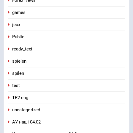
Forex News
games
jeux
Public
ready_text
spielen
spilen
test
TR2 eng
uncategorized
АУ наші 04.02