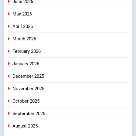
उत्तराखंड
June 2026
May 2026
7
एमडीडीए बोर्ड बैठक में 25 विकास प्रस्तावों
April 2026
को मिली मंजूरी, देहरादून-मसूरी के
March 2026
नियोजित विकास को मिलेगी रफ्तार
उत्तराखंड
February 2026
8
January 2026
मुख्यमंत्री धामी के प्रयासों से बनबसा रेलवे
स्टेशन पर अछनेरा-टनकपुर एक्सप्रेस का
December 2025
ठहराव हुआ स्वीकृत
उत्तराखंड
November 2025
October 2025
September 2025
August 2025