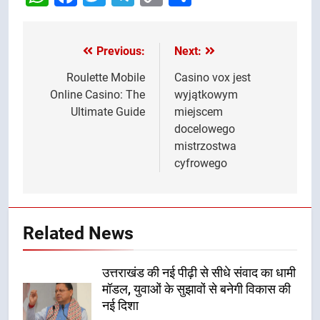
Link
Previous:
Next:
Post
navigation
Roulette Mobile
Casino vox jest
Online Casino: The
wyjątkowym
Ultimate Guide
miejscem
docelowego
mistrzostwa
cyfrowego
Related News
उत्तराखंड की नई पीढ़ी से सीधे संवाद का धामी
मॉडल, युवाओं के सुझावों से बनेगी विकास की
नई दिशा