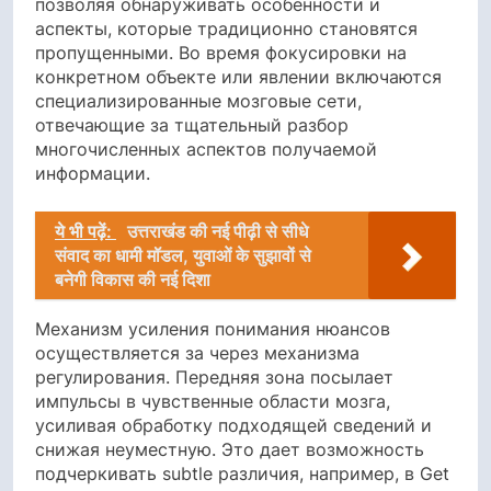
позволяя обнаруживать особенности и
аспекты, которые традиционно становятся
пропущенными. Во время фокусировки на
конкретном объекте или явлении включаются
специализированные мозговые сети,
отвечающие за тщательный разбор
многочисленных аспектов получаемой
информации.
ये भी पढ़ें:
उत्तराखंड की नई पीढ़ी से सीधे
संवाद का धामी मॉडल, युवाओं के सुझावों से
बनेगी विकास की नई दिशा
Механизм усиления понимания нюансов
осуществляется за через механизма
регулирования. Передняя зона посылает
импульсы в чувственные области мозга,
усиливая обработку подходящей сведений и
снижая неуместную. Это дает возможность
подчеркивать subtle различия, например, в Get