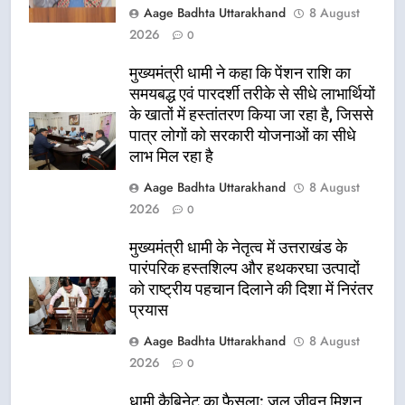
Aage Badhta Uttarakhand
8 August
2026
0
मुख्यमंत्री धामी ने कहा कि पेंशन राशि का
समयबद्ध एवं पारदर्शी तरीके से सीधे लाभार्थियों
के खातों में हस्तांतरण किया जा रहा है, जिससे
पात्र लोगों को सरकारी योजनाओं का सीधे
लाभ मिल रहा है
Aage Badhta Uttarakhand
8 August
2026
0
मुख्यमंत्री धामी के नेतृत्व में उत्तराखंड के
पारंपरिक हस्तशिल्प और हथकरघा उत्पादों
को राष्ट्रीय पहचान दिलाने की दिशा में निरंतर
प्रयास
Aage Badhta Uttarakhand
8 August
2026
0
धामी कैबिनेट का फैसला: जल जीवन मिशन