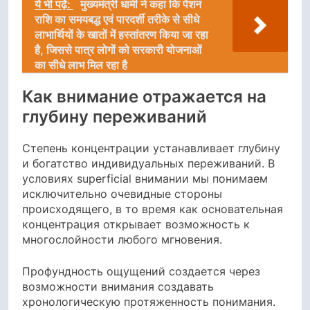
ये भी पढ़ें:
मुख्यमंत्री धामी ने कहा कि पेंशन
राशि का समयबद्ध एवं पारदर्शी तरीके से सीधे
लाभार्थियों के खातों में हस्तांतरण किया जा रहा
है, जिससे पात्र लोगों को सरकारी योजनाओं
का सीधे लाभ मिल रहा है
Как внимание отражается на
глубину переживаний
Степень концентрации устанавливает глубину
и богатство индивидуальных переживаний. В
условиях superficial внимании мы понимаем
исключительно очевидные стороны
происходящего, в то время как основательная
концентрация открывает возможность к
многослойности любого мгновения.
Профундность ощущений создается через
возможности внимания создавать
хронологическую протяженность понимания.