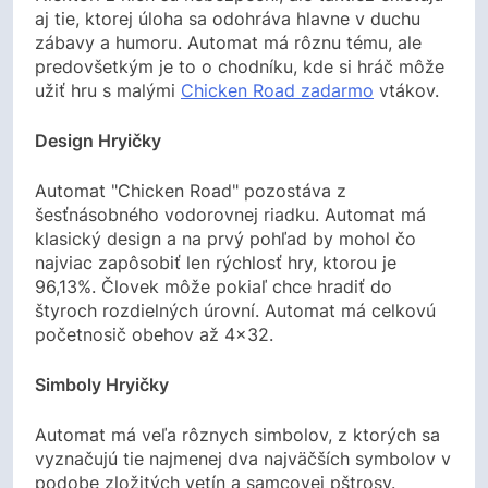
aj tie, ktorej úloha sa odohráva hlavne v duchu
zábavy a humoru. Automat má rôznu tému, ale
predovšetkým je to o chodníku, kde si hráč môže
užiť hru s malými
Chicken Road zadarmo
vtákov.
Design Hryičky
Automat "Chicken Road" pozostáva z
šesťnásobného vodorovnej riadku. Automat má
klasický design a na prvý pohľad by mohol čo
najviac zapôsobiť len rýchlosť hry, ktorou je
96,13%. Človek môže pokiaľ chce hradiť do
štyroch rozdielných úrovní. Automat má celkovú
početnosič obehov až 4×32.
Simboly Hryičky
Automat má veľa rôznych simbolov, z ktorých sa
vyznačujú tie najmenej dva najväčších symbolov v
podobe zložitých vetín a samcovej pštrosy.