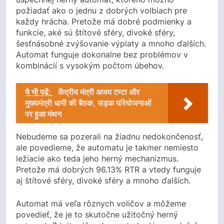
požiadať ako o jednu z dobrých volbiach pre
každy hrácha. Pretože má dobré podmienky a
funkcie, aké sú štítové sféry, divoké sféry,
šesťnásobné zvýšovanie výplaty a mnoho ďalších.
Automat funguje dokonalne bez problémov v
kombinácií s vysokým počtom úbehov.
ये भी पढ़ें:
केंद्रीय मंत्री अजय टम्टा और
मुख्यमंत्री धामी की बैठक, सड़क परियोजनाओं
पर हुआ मंथन
Nebudeme sa pozerali na žiadnu nedokončenosť,
ale povedieme, že automatu je takmer nemiesto
ležiacie ako teda jeho herný mechanizmus.
Pretože má dobrých 96.13% RTR a vtedy funguje
aj štítové sféry, divoké sféry a mnoho ďalších.
Automat má veľa rôznych voličov a môžeme
povedieť, že je to skutočne užitočný herný