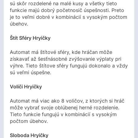
sú skôr rozdelené na malé kusy a všetky tieto
funkcie majú dobrý početnosič úspešnosti. Preto
je to veľmi dobré v kombinácií s vysokým počtom
úbehov.
Štít Sféry Hryičky
Automat má štítové sféry, kde hráčan môže
získavať až šesťnásobné zvýšovanie výplaty pri
výhre. Tieto štítove sféry fungujú dokonalo a vždy
sú veľmi úspešne.
Voliči Hryičky
Automat má viac ako 8 voličov, z ktorých si hráč
môže vybrať svoje oblúbenej herné rozdelenie.
Tieto funkcie fungujú v kombinácií s vysokým
počtom úbehov.
Sloboda Hryičky