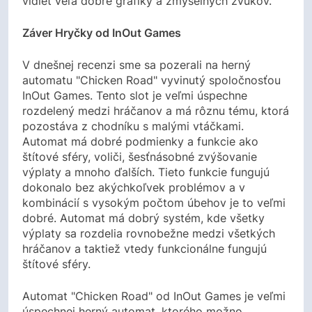
vidieť veľa dobré grafiky a zmyselných zvukov.
Záver Hryčky od InOut Games
V dnešnej recenzi sme sa pozerali na herný
automatu "Chicken Road" vyvinutý spoločnosťou
InOut Games. Tento slot je veľmi úspechne
rozdelený medzi hráčanov a má rôznu tému, ktorá
pozostáva z chodníku s malými vtáčkami.
Automat má dobré podmienky a funkcie ako
štítové sféry, voliči, šesťnásobné zvýšovanie
výplaty a mnoho ďalších. Tieto funkcie fungujú
dokonalo bez akýchkoľvek problémov a v
kombinácií s vysokým počtom úbehov je to veľmi
dobré. Automat má dobrý systém, kde všetky
výplaty sa rozdelia rovnobežne medzi všetkých
hráčanov a taktiež vtedy funkcionálne fungujú
štítové sféry.
Automat "Chicken Road" od InOut Games je veľmi
úspechnej herný automat, ktorého možno