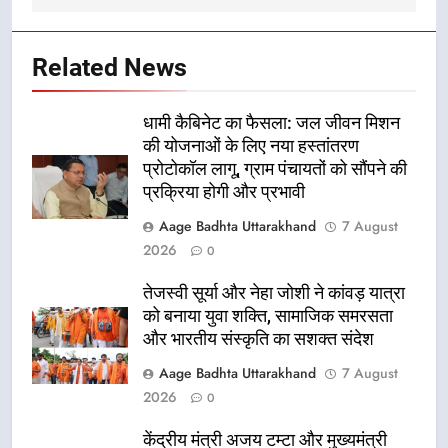
Related News
धामी कैबिनेट का फैसला: जल जीवन मिशन
की योजनाओं के लिए नया हस्तांतरण
प्रोटोकॉल लागू, ग्राम पंचायतों को सौंपने की
प्रक्रिया होगी और प्रभावी
Aage Badhta Uttarakhand
7 August
2026
0
तेजस्वी सूर्या और नेहा जोशी ने कांवड़ यात्रा
को बनाया युवा शक्ति, सामाजिक समरसता
और भारतीय संस्कृति का सशक्त संदेश
Aage Badhta Uttarakhand
7 August
2026
0
केंद्रीय मंत्री अजय टम्टा और मुख्यमंत्री