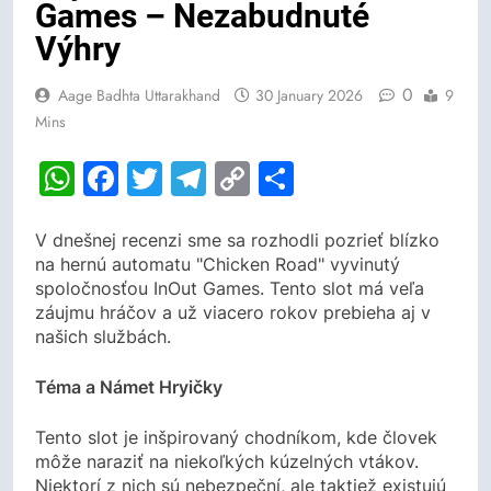
Games – Nezabudnuté
Výhry
0
Aage Badhta Uttarakhand
30 January 2026
9
Mins
WhatsApp
Facebook
Twitter
Telegram
Copy
Share
Link
V dnešnej recenzi sme sa rozhodli pozrieť blízko
na hernú automatu "Chicken Road" vyvinutý
spoločnosťou InOut Games. Tento slot má veľa
záujmu hráčov a už viacero rokov prebieha aj v
našich službách.
Téma a Námet Hryičky
Tento slot je inšpirovaný chodníkom, kde človek
môže naraziť na niekoľkých kúzelných vtákov.
Niektorí z nich sú nebezpeční, ale taktiež existujú