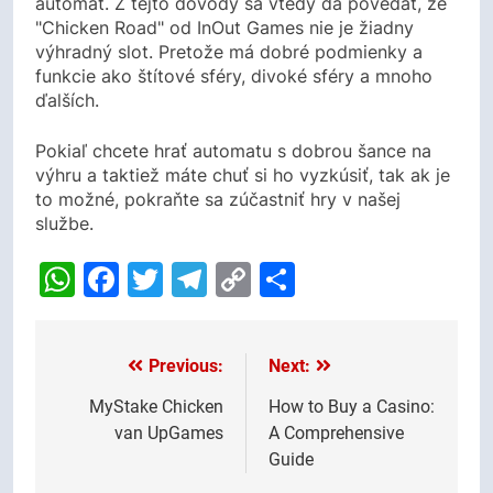
automat. Z tejto dôvody sa vtedy dá povedať, že
"Chicken Road" od InOut Games nie je žiadny
výhradný slot. Pretože má dobré podmienky a
funkcie ako štítové sféry, divoké sféry a mnoho
ďalších.
Pokiaľ chcete hrať automatu s dobrou šance na
výhru a taktiež máte chuť si ho vyzkúsiť, tak ak je
to možné, pokraňte sa zúčastniť hry v našej
službe.
WhatsApp
Facebook
Twitter
Telegram
Copy
Share
Link
Previous:
Next:
Post
navigation
MyStake Chicken
How to Buy a Casino:
van UpGames
A Comprehensive
Guide