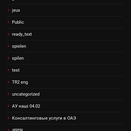
jeux
Public
ready_text
spielen
spilen
test
TR2 eng
uncategorized
АУ наші 04.02
Консалтинговые услуги в ОАЭ
अपराध