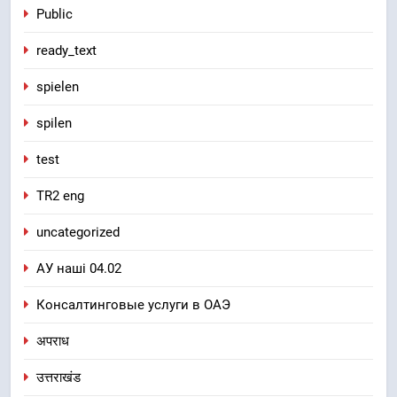
Public
ready_text
spielen
spilen
test
TR2 eng
uncategorized
АУ наші 04.02
Консалтинговые услуги в ОАЭ
अपराध
उत्तराखंड