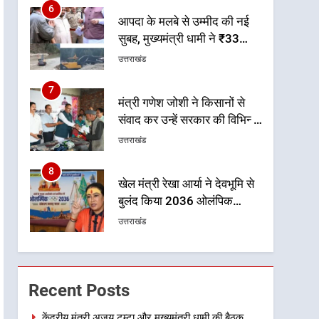
6
आपदा के मलबे से उम्मीद की नई
सुबह, मुख्यमंत्री धामी ने ₹33
करोड़ के विकास और राहत कार्यों
उत्तराखंड
से धराली को फिर खड़ा कर बनाया
भरोसे का प्रतीक
7
मंत्री गणेश जोशी ने किसानों से
संवाद कर उन्हें सरकार की विभिन्न
कृषि एवं बागवानी योजनाओं का
उत्तराखंड
अधिक से अधिक लाभ उठाने का
आह्वान किया
8
खेल मंत्री रेखा आर्या ने देवभूमि से
बुलंद किया 2036 ओलंपिक
मेजबानी का संकल्प
उत्तराखंड
1
केंद्रीय मंत्री अजय टम्टा और
मुख्यमंत्री धामी की बैठक, सड़क
Recent Posts
परियोजनाओं पर हुआ मंथन
उत्तराखंड
केंद्रीय मंत्री अजय टम्टा और मुख्यमंत्री धामी की बैठक,