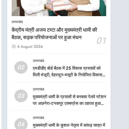
आपदा के मलबे से उम्मीद की नई
सुबह, मुख्यमंत्री धामी ने ₹33
करोड़ के विकास और राहत कार्यों
उत्तराखंड
उत्तराखंड
से धराली को फिर खड़ा कर बनाया
केंद्रीय मंत्री अजय टम्टा और मुख्यमंत्री धामी की
भरोसे का प्रतीक
7
मंत्री गणेश जोशी ने किसानों से
बैठक, सड़क परियोजनाओं पर हुआ मंथन
01
संवाद कर उन्हें सरकार की विभिन्न
6 August 2026
कृषि एवं बागवानी योजनाओं का
उत्तराखंड
अधिक से अधिक लाभ उठाने का
उत्तराखंड
आह्वान किया
8
02
एमडीडीए बोर्ड बैठक में 25 विकास प्रस्तावों को
खेल मंत्री रेखा आर्या ने देवभूमि से
मिली मंजूरी, देहरादून-मसूरी के नियोजित विकास
बुलंद किया 2036 ओलंपिक
को मिलेगी रफ्तार
मेजबानी का संकल्प
उत्तराखंड
उत्तराखंड
03
मुख्यमंत्री धामी के प्रयासों से बनबसा रेलवे स्टेशन
1
केंद्रीय मंत्री अजय टम्टा और
पर अछनेरा-टनकपुर एक्सप्रेस का ठहराव हुआ
मुख्यमंत्री धामी की बैठक, सड़क
स्वीकृत
परियोजनाओं पर हुआ मंथन
उत्तराखंड
उत्तराखंड
04
मुख्यमंत्री धामी के कुशल नेतृत्व में कांवड़ यात्रा में