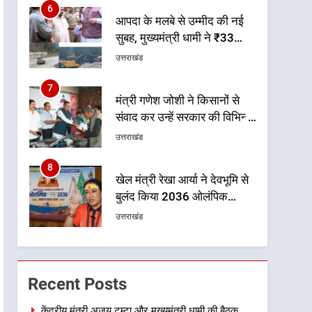
6
आपदा के मलबे से उम्मीद की नई
सुबह, मुख्यमंत्री धामी ने ₹33
करोड़ के विकास और राहत कार्यों
उत्तराखंड
से धराली को फिर खड़ा कर बनाया
भरोसे का प्रतीक
7
मंत्री गणेश जोशी ने किसानों से
संवाद कर उन्हें सरकार की विभिन्न
कृषि एवं बागवानी योजनाओं का
उत्तराखंड
अधिक से अधिक लाभ उठाने का
आह्वान किया
8
खेल मंत्री रेखा आर्या ने देवभूमि से
बुलंद किया 2036 ओलंपिक
मेजबानी का संकल्प
उत्तराखंड
1
केंद्रीय मंत्री अजय टम्टा और
मुख्यमंत्री धामी की बैठक, सड़क
Recent Posts
परियोजनाओं पर हुआ मंथन
उत्तराखंड
केंद्रीय मंत्री अजय टम्टा और मुख्यमंत्री धामी की बैठक,