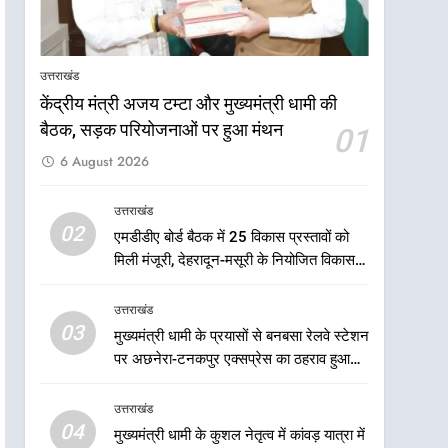
आपदा के मलबे से उम्मीद की नई
सुबह, मुख्यमंत्री धामी ने ₹33
करोड़ के विकास और राहत कार्यों
उत्तराखंड
उत्तराखंड
से धराली को फिर खड़ा कर बनाया
केंद्रीय मंत्री अजय टम्टा और मुख्यमंत्री धामी की
भरोसे का प्रतीक
7
मंत्री गणेश जोशी ने किसानों से
बैठक, सड़क परियोजनाओं पर हुआ मंथन
01
संवाद कर उन्हें सरकार की विभिन्न
6 August 2026
कृषि एवं बागवानी योजनाओं का
उत्तराखंड
अधिक से अधिक लाभ उठाने का
उत्तराखंड
आह्वान किया
8
02
एमडीडीए बोर्ड बैठक में 25 विकास प्रस्तावों को
खेल मंत्री रेखा आर्या ने देवभूमि से
मिली मंजूरी, देहरादून-मसूरी के नियोजित विकास
बुलंद किया 2036 ओलंपिक
को मिलेगी रफ्तार
मेजबानी का संकल्प
उत्तराखंड
उत्तराखंड
03
मुख्यमंत्री धामी के प्रयासों से बनबसा रेलवे स्टेशन
1
केंद्रीय मंत्री अजय टम्टा और
पर अछनेरा-टनकपुर एक्सप्रेस का ठहराव हुआ
मुख्यमंत्री धामी की बैठक, सड़क
स्वीकृत
परियोजनाओं पर हुआ मंथन
उत्तराखंड
उत्तराखंड
04
मुख्यमंत्री धामी के कुशल नेतृत्व में कांवड़ यात्रा में