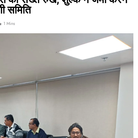
गी समिति
1 Mins