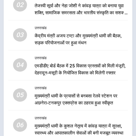
02
की प्रक्रिया होगी और प्रभावी
तेजस्वी सूर्या और नेहा जोशी ने कांवड़ यात्रा को बनाया युवा
शक्ति, सामाजिक समरसता और भारतीय संस्कृति का सशक्त
2
संदेश
तेजस्वी सूर्या और नेहा जोशी ने कांवड़
उत्तराखंड
यात्रा को बनाया युवा शक्ति, सामाजिक
03
केंद्रीय मंत्री अजय टम्टा और मुख्यमंत्री धामी की बैठक,
समरसता और भारतीय संस्कृति का सशक्त
उत्तराखंड
सड़क परियोजनाओं पर हुआ मंथन
संदेश
3
उत्तराखंड
केंद्रीय मंत्री अजय टम्टा और मुख्यमंत्री
04
एमडीडीए बोर्ड बैठक में 25 विकास प्रस्तावों को मिली मंजूरी,
धामी की बैठक, सड़क परियोजनाओं पर
देहरादून-मसूरी के नियोजित विकास को मिलेगी रफ्तार
हुआ मंथन
उत्तराखंड
उत्तराखंड
05
4
मुख्यमंत्री धामी के प्रयासों से बनबसा रेलवे स्टेशन पर
अछनेरा-टनकपुर एक्सप्रेस का ठहराव हुआ स्वीकृत
एमडीडीए बोर्ड बैठक में 25 विकास प्रस्तावों
को मिली मंजूरी, देहरादून-मसूरी के
नियोजित विकास को मिलेगी रफ्तार
उत्तराखंड
उत्तराखंड
06
मुख्यमंत्री धामी के कुशल नेतृत्व में कांवड़ यात्रा में सुरक्षा,
स्वास्थ्य और आपातकालीन सेवाओं की बनी मजबूत व्यवस्था
5