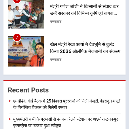
खेल मंत्री रेखा आर्या ने देवभूमि से बुलंद
किया 2036 ओलंपिक मेजबानी का संकल्प
उत्तराखंड
8
बंशीधर तिवारी के नेतृत्वकारी संदेश और
ललित मोहन जोशी के सामाजिक अभियान
से युवाओं ने लिया नशामुक्त भारत का
उत्तराखंड
संकल्प
1
एमडीडीए बोर्ड बैठक में 25 विकास प्रस्तावों
Recent Posts
को मिली मंजूरी, देहरादून-मसूरी के
नियोजित विकास को मिलेगी रफ्तार
उत्तराखंड
एमडीडीए बोर्ड बैठक में 25 विकास प्रस्तावों को मिली मंजूरी, देहरादून-मसूरी
के नियोजित विकास को मिलेगी रफ्तार
2
मुख्यमंत्री धामी के प्रयासों से बनबसा रेलवे स्टेशन पर अछनेरा-टनकपुर
मुख्यमंत्री धामी के प्रयासों से बनबसा रेलवे
एक्सप्रेस का ठहराव हुआ स्वीकृत
स्टेशन पर अछनेरा-टनकपुर एक्सप्रेस का