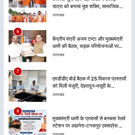
धामी की बैठक, सड़क परियोजनाओं पर
हुआ मंथन
उत्तराखंड
7
एमडीडीए बोर्ड बैठक में 25 विकास प्रस्तावों
को मिली मंजूरी, देहरादून-मसूरी के
नियोजित विकास को मिलेगी रफ्तार
उत्तराखंड
8
मुख्यमंत्री धामी के प्रयासों से बनबसा रेलवे
स्टेशन पर अछनेरा-टनकपुर एक्सप्रेस का
ठहराव हुआ स्वीकृत
उत्तराखंड
1
उत्तराखंड की नई पीढ़ी से सीधे संवाद का
धामी मॉडल, युवाओं के सुझावों से बनेगी
विकास की नई दिशा
उत्तराखंड