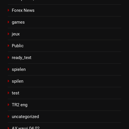
Forex News
games
jeux
Public
ready_text
spielen
spilen
test
TR2 eng
uncategorized
АУ наші 04.02