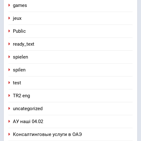
games
jeux
Public
ready_text
spielen
spilen
test
TR2 eng
uncategorized
АУ наші 04.02
Консалтинговые услуги в ОАЭ