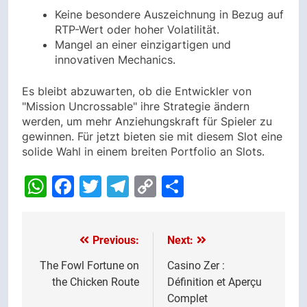
Keine besondere Auszeichnung in Bezug auf
RTP-Wert oder hoher Volatilität.
Mangel an einer einzigartigen und
innovativen Mechanics.
Es bleibt abzuwarten, ob die Entwickler von
"Mission Uncrossable" ihre Strategie ändern
werden, um mehr Anziehungskraft für Spieler zu
gewinnen. Für jetzt bieten sie mit diesem Slot eine
solide Wahl in einem breiten Portfolio an Slots.
WhatsApp
Facebook
Twitter
Telegram
Copy
Share
Link
Previous:
Next:
Post
navigation
The Fowl Fortune on
Casino Zer :
the Chicken Route
Définition et Aperçu
Complet