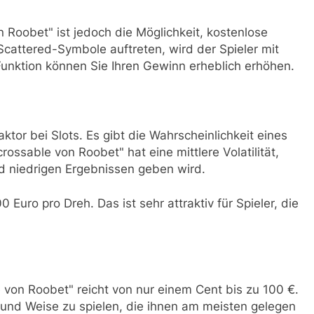
 Roobet" ist jedoch die Möglichkeit, kostenlose
cattered-Symbole auftreten, wird der Spieler mit
 Funktion können Sie Ihren Gewinn erheblich erhöhen.
aktor bei Slots. Es gibt die Wahrscheinlichkeit eines
ossable von Roobet" hat eine mittlere Volatilität,
d niedrigen Ergebnissen geben wird.
Euro pro Dreh. Das ist sehr attraktiv für Spieler, die
von Roobet" reicht von nur einem Cent bis zu 100 €.
t und Weise zu spielen, die ihnen am meisten gelegen