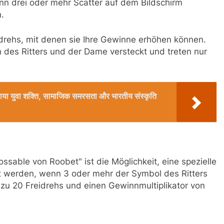
nn drei oder mehr Scatter auf dem Bildschirm
n.
idrehs, mit denen sie Ihre Gewinne erhöhen können.
des Ritters und der Dame versteckt und treten nur
ो बनाया युवा शक्ति, सामाजिक समरसता और भारतीय संस्कृति
ssable von Roobet" ist die Möglichkeit, eine spezielle
ht werden, wenn 3 oder mehr der Symbol des Ritters
s zu 20 Freidrehs und einen Gewinnmultiplikator von