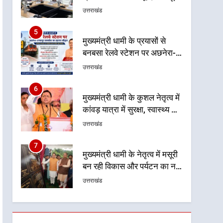
टनकपुर एक्सप्रेस का ठहराव हुआ
उत्तराखंड
स्वीकृत
6
मुख्यमंत्री धामी के कुशल नेतृत्व में
कांवड़ यात्रा में सुरक्षा, स्वास्थ्य और
आपातकालीन सेवाओं की बनी
उत्तराखंड
मजबूत व्यवस्था
7
मुख्यमंत्री धामी के नेतृत्व में मसूरी
बन रही विकास और पर्यटन का नया
केंद्र
उत्तराखंड
8
आपदा के मलबे से उम्मीद की नई
सुबह, मुख्यमंत्री धामी ने ₹33
करोड़ के विकास और राहत कार्यों
उत्तराखंड
से धराली को फिर खड़ा कर बनाया
भरोसे का प्रतीक
1
धामी कैबिनेट का फैसला: जल