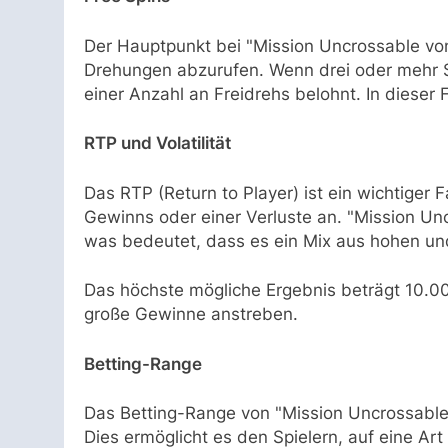
Der Hauptpunkt bei "Mission Uncrossable von
Drehungen abzurufen. Wenn drei oder mehr S
einer Anzahl an Freidrehs belohnt. In dieser
RTP und Volatilität
Das RTP (Return to Player) ist ein wichtiger F
Gewinns oder einer Verluste an. "Mission Uncr
was bedeutet, dass es ein Mix aus hohen un
Das höchste mögliche Ergebnis beträgt 10.000 
große Gewinne anstreben.
Betting-Range
Das Betting-Range von "Mission Uncrossable 
Dies ermöglicht es den Spielern, auf eine Ar