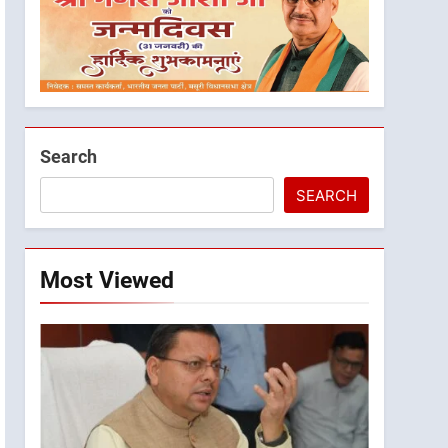
Search
SEARCH
Most Viewed
5
मुख्यमंत्री धामी के प्रयासों से
बनबसा रेलवे स्टेशन पर अछनेरा-