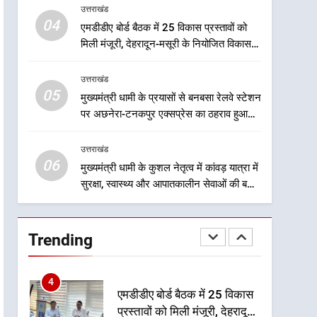
नया हस्तांतरण प्रोटोकॉल लागू,
उत्तराखंड
उत्तराखंड
ग्राम पंचायतों को सौंपने की
04
एमडीडीए बोर्ड बैठक में 25 विकास प्रस्तावों को
प्रक्रिया होगी और प्रभावी
2
मिली मंजूरी, देहरादून-मसूरी के नियोजित विकास
तेजस्वी सूर्या और नेहा जोशी ने
को मिलेगी रफ्तार
कांवड़ यात्रा को बनाया युवा शक्ति,
उत्तराखंड
सामाजिक समरसता और भारतीय
उत्तराखंड
05
मुख्यमंत्री धामी के प्रयासों से बनबसा रेलवे स्टेशन
संस्कृति का सशक्त संदेश
पर अछनेरा-टनकपुर एक्सप्रेस का ठहराव हुआ
3
स्वीकृत
केंद्रीय मंत्री अजय टम्टा और
उत्तराखंड
मुख्यमंत्री धामी की बैठक, सड़क
06
परियोजनाओं पर हुआ मंथन
मुख्यमंत्री धामी के कुशल नेतृत्व में कांवड़ यात्रा में
उत्तराखंड
सुरक्षा, स्वास्थ्य और आपातकालीन सेवाओं की बनी
मजबूत व्यवस्था
4
एमडीडीए बोर्ड बैठक में 25 विकास
प्रस्तावों को मिली मंजूरी, देहरादून-
Trending
मसूरी के नियोजित विकास को
उत्तराखंड
मिलेगी रफ्तार
5
मुख्यमंत्री धामी के प्रयासों से
बनबसा रेलवे स्टेशन पर अछनेरा-