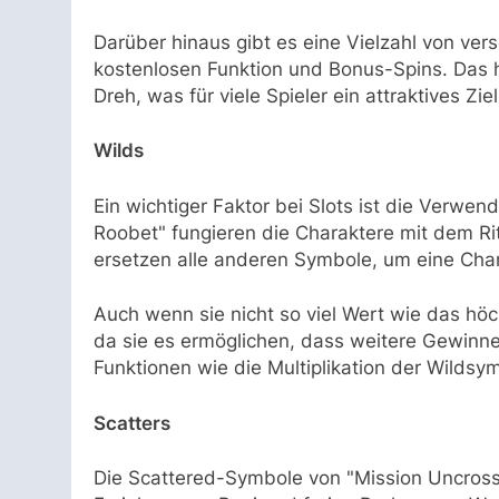
Darüber hinaus gibt es eine Vielzahl von ver
kostenlosen Funktion und Bonus-Spins. Das 
Dreh, was für viele Spieler ein attraktives Ziel
Wilds
Ein wichtiger Faktor bei Slots ist die Verwe
Roobet" fungieren die Charaktere mit dem Ri
ersetzen alle anderen Symbole, um eine Cha
Auch wenn sie nicht so viel Wert wie das hö
da sie es ermöglichen, dass weitere Gewinne 
Funktionen wie die Multiplikation der Wilds
Scatters
Die Scattered-Symbole von "Mission Uncrossa