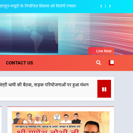
गू, ग्राम पंचायतों को सौंपने की प्रक्रिया होगी
और प्रभावी
ामाजिक समरसता और भारतीय संस्कृति का सशक्त संदेश
त्री धामी की बैठक, सड़क परियोजनाओं पर हुआ मंथन
 देहरादून-मसूरी के नियोजित विकास को मिलेगी रफ्तार
khand
Live Now
गू, ग्राम पंचायतों को सौंपने की प्रक्रिया होगी
CONTACT US
और प्रभावी
ामाजिक समरसता और भारतीय संस्कृति का सशक्त संदेश
ैठक, सड़क परियोजनाओं पर हुआ मंथन
एमडीडीए बोर्ड बैठक में 
त्री धामी की बैठक, सड़क परियोजनाओं पर हुआ मंथन
6 August 2026
 देहरादून-मसूरी के नियोजित विकास को मिलेगी रफ्तार