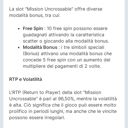
La slot "Mission Uncrossable" offre diverse
modalità bonus, tra cui:
Free Spin
: 10 free spin possono essere
guadagnati attivando la caratteristica
scatter o giocando alla modalità bonus.
Modalità Bonus
: i tre simboli speciali
(Bonus) attivano una modalità bonus che
concede 5 free spin con un aumento del
multipliere dei pagamenti di 2 volte.
RTP e Volatilità
L’RTP (Return to Player) della slot "Mission
Uncrossable" è pari al 96,50%, mentre la volatilità
è alta. Ciò significa che il gioco può essere molto
prolifico in periodi lunghi, ma anche che le vincite
possono essere irregolari.