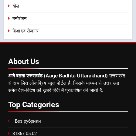
खेल
मनोरंजन
शिक्षा एवं रोजगार
About
Us
आगे बढ़ता उत्तराखंड (Aage Badhta Uttarakhand)
उत्तराखंड
से संचालित लोकप्रिय न्यूज़ पोर्टल है, जिसके माध्यम से उत्तराखंड
समेत देश-विदेश की ख़बरें हिंदी में प्रकाशित की जाती है.
Top
Categories
! Без рубрики
31867 05.02