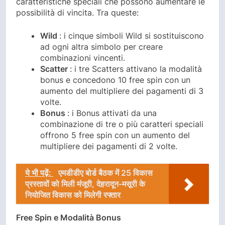
caratteristiche speciali che possono aumentare le
possibilità di vincita. Tra queste:
Wild
: i cinque simboli Wild si sostituiscono
ad ogni altra simbolo per creare
combinazioni vincenti.
Scatter
: i tre Scatters attivano la modalità
bonus e concedono 10 free spin con un
aumento del multipliere dei pagamenti di 3
volte.
Bonus
: i Bonus attivati da una
combinazione di tre o più caratteri speciali
offrono 5 free spin con un aumento del
multipliere dei pagamenti di 2 volte.
ये भी पढ़ें:
एमडीडीए बोर्ड बैठक में 25 विकास
प्रस्तावों को मिली मंजूरी, देहरादून-मसूरी के
नियोजित विकास को मिलेगी रफ्तार
Free Spin e Modalità Bonus