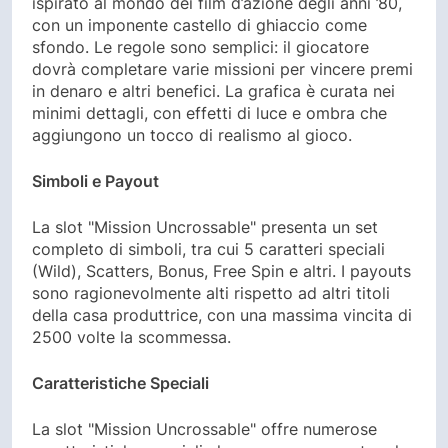
ispirato al mondo dei film d’azione degli anni ’80,
con un imponente castello di ghiaccio come
sfondo. Le regole sono semplici: il giocatore
dovrà completare varie missioni per vincere premi
in denaro e altri benefici. La grafica è curata nei
minimi dettagli, con effetti di luce e ombra che
aggiungono un tocco di realismo al gioco.
Simboli e Payout
La slot "Mission Uncrossable" presenta un set
completo di simboli, tra cui 5 caratteri speciali
(Wild), Scatters, Bonus, Free Spin e altri. I payouts
sono ragionevolmente alti rispetto ad altri titoli
della casa produttrice, con una massima vincita di
2500 volte la scommessa.
Caratteristiche Speciali
La slot "Mission Uncrossable" offre numerose