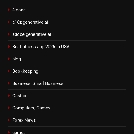
4 done
a16z generative ai
adobe generative ai 1
Best fitness app 2026 in USA
blog
Bookkeeping
Business, Small Business
Casino
Computers, Games
Forex News
games