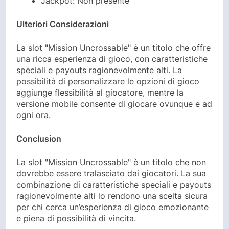
Jackpot: Non presente
Ulteriori Considerazioni
La slot "Mission Uncrossable" è un titolo che offre
una ricca esperienza di gioco, con caratteristiche
speciali e payouts ragionevolmente alti. La
possibilità di personalizzare le opzioni di gioco
aggiunge flessibilità al giocatore, mentre la
versione mobile consente di giocare ovunque e ad
ogni ora.
Conclusion
La slot "Mission Uncrossable" è un titolo che non
dovrebbe essere tralasciato dai giocatori. La sua
combinazione di caratteristiche speciali e payouts
ragionevolmente alti lo rendono una scelta sicura
per chi cerca un’esperienza di gioco emozionante
e piena di possibilità di vincita.