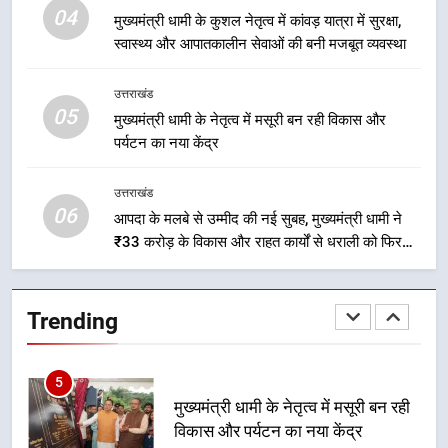
3
04
मुख्यमंत्री धामी के कुशल नेतृत्व में कांवड़ यात्रा में सुरक्षा,
मुख्यमंत्री धामी के प्रयासों से बनबसा रेलवे
स्वास्थ्य और आपातकालीन सेवाओं की बनी मजबूत व्यवस्था
स्टेशन पर अछनेरा-टनकपुर एक्सप्रेस का
ठहराव हुआ स्वीकृत
उत्तराखंड
उत्तराखंड
05
मुख्यमंत्री धामी के नेतृत्व में मसूरी बन रही विकास और
पर्यटन का नया केंद्र
4
मुख्यमंत्री धामी के कुशल नेतृत्व में कांवड़
उत्तराखंड
यात्रा में सुरक्षा, स्वास्थ्य और आपातकालीन
06
सेवाओं की बनी मजबूत व्यवस्था
आपदा के मलबे से उम्मीद की नई सुबह, मुख्यमंत्री धामी ने
उत्तराखंड
₹33 करोड़ के विकास और राहत कार्यों से धराली को फिर
खड़ा कर बनाया भरोसे का प्रतीक
5
मुख्यमंत्री धामी के नेतृत्व में मसूरी बन रही
Trending
विकास और पर्यटन का नया केंद्र
उत्तराखंड
6
आपदा के मलबे से उम्मीद की नई सुबह,