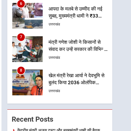
6
आपदा के मलबे से उम्मीद की नई
सुबह, मुख्यमंत्री धामी ने ₹33
करोड़ के विकास और राहत कार्यों
उत्तराखंड
से धराली को फिर खड़ा कर बनाया
भरोसे का प्रतीक
7
मंत्री गणेश जोशी ने किसानों से
संवाद कर उन्हें सरकार की विभिन्न
कृषि एवं बागवानी योजनाओं का
उत्तराखंड
अधिक से अधिक लाभ उठाने का
आह्वान किया
8
खेल मंत्री रेखा आर्या ने देवभूमि से
बुलंद किया 2036 ओलंपिक
मेजबानी का संकल्प
उत्तराखंड
1
केंद्रीय मंत्री अजय टम्टा और
मुख्यमंत्री धामी की बैठक, सड़क
Recent Posts
परियोजनाओं पर हुआ मंथन
उत्तराखंड
केंद्रीय मंत्री अजय टम्टा और मुख्यमंत्री धामी की बैठक,