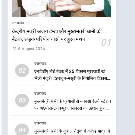
आपदा के मलबे से उम्मीद की नई
सुबह, मुख्यमंत्री धामी ने ₹33
करोड़ के विकास और राहत कार्यों
उत्तराखंड
उत्तराखंड
से धराली को फिर खड़ा कर बनाया
केंद्रीय मंत्री अजय टम्टा और मुख्यमंत्री धामी की
भरोसे का प्रतीक
7
मंत्री गणेश जोशी ने किसानों से
बैठक, सड़क परियोजनाओं पर हुआ मंथन
01
संवाद कर उन्हें सरकार की विभिन्न
6 August 2026
कृषि एवं बागवानी योजनाओं का
उत्तराखंड
अधिक से अधिक लाभ उठाने का
उत्तराखंड
आह्वान किया
8
02
एमडीडीए बोर्ड बैठक में 25 विकास प्रस्तावों को
खेल मंत्री रेखा आर्या ने देवभूमि से
मिली मंजूरी, देहरादून-मसूरी के नियोजित विकास
बुलंद किया 2036 ओलंपिक
को मिलेगी रफ्तार
मेजबानी का संकल्प
उत्तराखंड
उत्तराखंड
03
मुख्यमंत्री धामी के प्रयासों से बनबसा रेलवे स्टेशन
1
केंद्रीय मंत्री अजय टम्टा और
पर अछनेरा-टनकपुर एक्सप्रेस का ठहराव हुआ
मुख्यमंत्री धामी की बैठक, सड़क
स्वीकृत
परियोजनाओं पर हुआ मंथन
उत्तराखंड
उत्तराखंड
04
मुख्यमंत्री धामी के कुशल नेतृत्व में कांवड़ यात्रा में