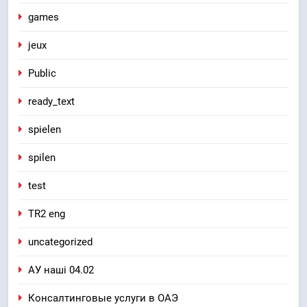
games
jeux
Public
ready_text
spielen
spilen
test
TR2 eng
uncategorized
АУ наші 04.02
Консалтинговые услуги в ОАЭ