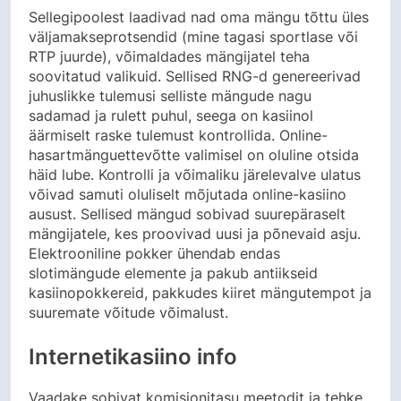
Sellegipoolest laadivad nad oma mängu tõttu üles
väljamakseprotsendid (mine tagasi sportlase või
RTP juurde), võimaldades mängijatel teha
soovitatud valikuid. Sellised RNG-d genereerivad
juhuslikke tulemusi selliste mängude nagu
sadamad ja rulett puhul, seega on kasiinol
äärmiselt raske tulemust kontrollida. Online-
hasartmänguettevõtte valimisel on oluline otsida
häid lube. Kontrolli ja võimaliku järelevalve ulatus
võivad samuti oluliselt mõjutada online-kasiino
ausust. Sellised mängud sobivad suurepäraselt
mängijatele, kes proovivad uusi ja põnevaid asju.
Elektrooniline pokker ühendab endas
slotimängude elemente ja pakub antiikseid
kasiinopokkereid, pakkudes kiiret mängutempot ja
suuremate võitude võimalust.
Internetikasiino info
Vaadake sobivat komisjonitasu meetodit ja tehke