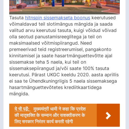
Tasuta
hitnspin sissemakseta boonus
keerutused
võimaldavad teil slotimängus mängida ja saada
valitud arvu keerutusi tasuta, kuigi võidud võivad
olla seotud panustamisreeglitega ja teil on
maksimaalsed võitmispiirangud. Need
premeerivad teid registreerumisel, pangakonto
kinnitamisel ja saate hasartmänguettevõtte ajal
sissemakse teha 5 naela, kui teil on
sissemaksepiirangud ja/või saate 100% tasuta
keerutusi. Pärast UKGC keeldu 2020. aasta aprillis
ei saa te Ühendkuningriigis 5 naela sissemaksega
hasartmänguettevõtetes krediitkaartidega
mängida.
ये भी पढ़ें:
मुख्यमंत्री धामी ने कहा कि प्रदेश
की मातृशक्ति के सम्मान और सशक्तीकरण के
लिए सरकार निरंतर कार्य करती रहेगी