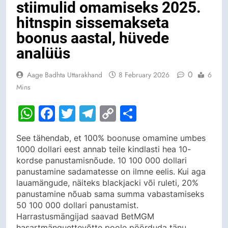
stiimulid omamiseks 2025.
hitnspin sissemakseta
boonus aastal, hüvede
analüüs
0
Aage Badhta Uttarakhand
8 February 2026
6
Mins
WhatsApp
Facebook
Twitter
Telegram
Copy
Share
Link
See tähendab, et 100% boonuse omamine umbes
1000 dollari eest annab teile kindlasti hea 10-
kordse panustamisnõude. 10 100 000 dollari
panustamine sadamatesse on ilmne eelis. Kui aga
lauamängude, näiteks blackjacki või ruleti, 20%
panustamine nõuab sama summa vabastamiseks
50 100 000 dollari panustamist.
Harrastusmängijad saavad BetMGM
hasartmänguettevõtte poole pöörduda tänu