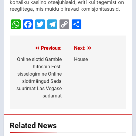
kohaliku kasiino otsejuhiseid, eriti kui tegemist on
reeglitega, mis muidu piiravad komisjonitasusid.
WhatsApp
Facebook
Twitter
Telegram
Copy
Share
Link
Previous:
Next:
Post
navigation
Online slotid Gamble
House
hitnspin Eesti
sisselogimine Online
slotimängud Sada
suurimat Las Vegase
sadamat
Related News