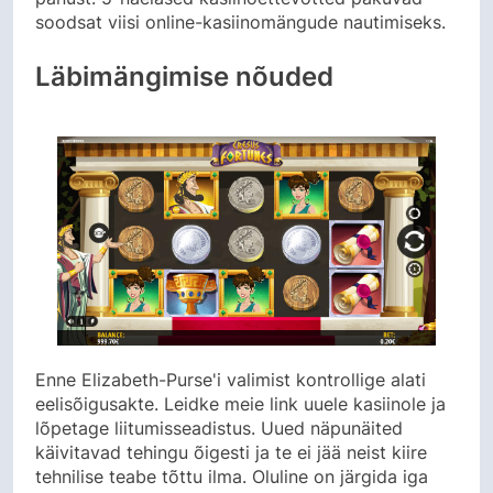
soodsat viisi online-kasiinomängude nautimiseks.
Läbimängimise nõuded
Enne Elizabeth-Purse'i valimist kontrollige alati
eelisõigusakte. Leidke meie link uuele kasiinole ja
lõpetage liitumisseadistus. Uued näpunäited
käivitavad tehingu õigesti ja te ei jää neist kiire
tehnilise teabe tõttu ilma. Oluline on järgida iga