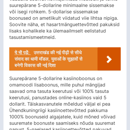
suurepärane 5-dollarine minimaalne sissemakse
või isegi rohkem. 5-dollarise sissemakse
boonused on ametlikult viidatud viie lihtsa nipiga.
Soovite näha, et hasartmänguettevõtted pakuksid
lisaks kohalikele ka ülemaailmselt eelistatud
tasustamismeetmeid.
ये भी पढ़ें:
उत्तराखंड की नई पीढ़ी से सीधे
संवाद का धामी मॉडल, युवाओं के सुझावों से
बनेगी विकास की नई दिशा
Suurepärane 5-dollarine kasiinoboonus on
omamoodi lisaboonus, mille puhul mängijad
saavad oma tasuta keerutusi või 100% tasuta
keerutusi, panustades online-kasiinos vaid 5
dollarit. Täiskasvanutele mõeldud väljal ei pea
Ühendkuningriigi kasiinoettevõtted pakkuma
1000% boonuseid algajatele, kuid mõned võivad
suuremate boonuste saamiseks nõuda suuremat
panust. 5-naelased kasiinoettevõtted pakuvad