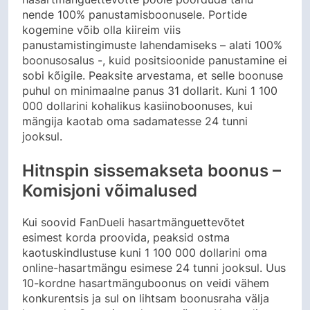
nende 100% panustamisboonusele.
Portide
kogemine võib olla kiireim viis
panustamistingimuste lahendamiseks – alati 100%
boonusosalus -, kuid positsioonide panustamine ei
sobi kõigile. Peaksite arvestama, et selle boonuse
puhul on minimaalne panus 31 dollarit. Kuni 1 100
000 dollarini kohalikus kasiinoboonuses, kui
mängija kaotab oma sadamatesse 24 tunni
jooksul.
Hitnspin sissemakseta boonus –
Komisjoni võimalused
Kui soovid FanDueli hasartmänguettevõtet
esimest korda proovida, peaksid ostma
kaotuskindlustuse kuni 1 100 000 dollarini oma
online-hasartmängu esimese 24 tunni jooksul. Uus
10-kordne hasartmänguboonus on veidi vähem
konkurentsis ja sul on lihtsam boonusraha välja