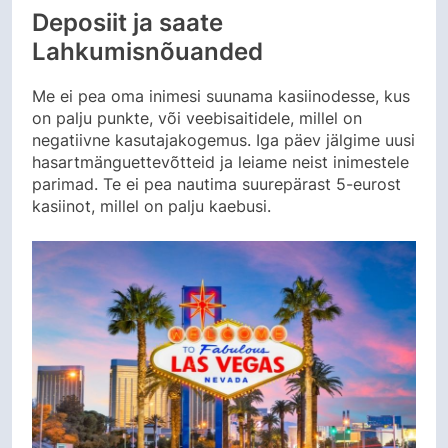
Deposiit ja saate
Lahkumisnõuanded
Me ei pea oma inimesi suunama kasiinodesse, kus
on palju punkte, või veebisaitidele, millel on
negatiivne kasutajakogemus. Iga päev jälgime uusi
hasartmänguettevõtteid ja leiame neist inimestele
parimad. Te ei pea nautima suurepärast 5-eurost
kasiinot, millel on palju kaebusi.