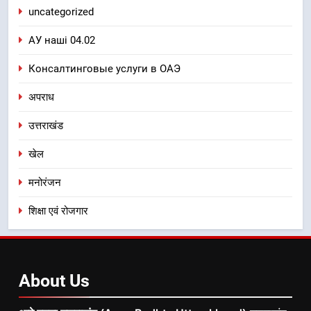
uncategorized
АУ наші 04.02
Консалтинговые услуги в ОАЭ
अपराध
उत्तराखंड
खेल
मनोरंजन
शिक्षा एवं रोजगार
About
Us