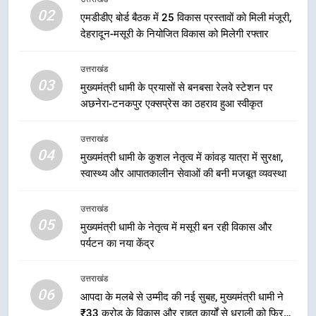
उत्तराखंड
02
एमडीडीए बोर्ड बैठक में 25 विकास प्रस्तावों को मिली मंजूरी,
देहरादून-मसूरी के नियोजित विकास को मिलेगी रफ्तार
1
केंद्रीय मंत्री अजय टम्टा और मुख्यमंत्री
उत्तराखंड
धामी की बैठक, सड़क परियोजनाओं पर
03
मुख्यमंत्री धामी के प्रयासों से बनबसा रेलवे स्टेशन पर
हुआ मंथन
उत्तराखंड
अछनेरा-टनकपुर एक्सप्रेस का ठहराव हुआ स्वीकृत
2
उत्तराखंड
एमडीडीए बोर्ड बैठक में 25 विकास प्रस्तावों
04
मुख्यमंत्री धामी के कुशल नेतृत्व में कांवड़ यात्रा में सुरक्षा,
को मिली मंजूरी, देहरादून-मसूरी के
स्वास्थ्य और आपातकालीन सेवाओं की बनी मजबूत व्यवस्था
नियोजित विकास को मिलेगी रफ्तार
उत्तराखंड
उत्तराखंड
05
3
मुख्यमंत्री धामी के नेतृत्व में मसूरी बन रही विकास और
पर्यटन का नया केंद्र
मुख्यमंत्री धामी के प्रयासों से बनबसा रेलवे
स्टेशन पर अछनेरा-टनकपुर एक्सप्रेस का
ठहराव हुआ स्वीकृत
उत्तराखंड
उत्तराखंड
06
आपदा के मलबे से उम्मीद की नई सुबह, मुख्यमंत्री धामी ने
₹33 करोड़ के विकास और राहत कार्यों से धराली को फिर