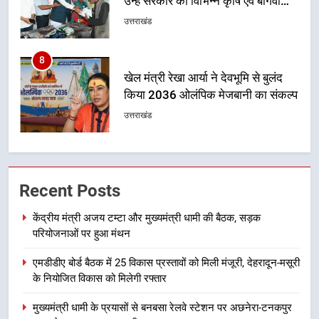
उन्हें सरकार की विभिन्न कृषि एवं बागवानी
योजनाओं का अधिक से अधिक लाभ उठाने
उत्तराखंड
का आह्वान किया
8
खेल मंत्री रेखा आर्या ने देवभूमि से बुलंद
किया 2036 ओलंपिक मेजबानी का संकल्प
उत्तराखंड
1
केंद्रीय मंत्री अजय टम्टा और मुख्यमंत्री
Recent Posts
धामी की बैठक, सड़क परियोजनाओं पर
हुआ मंथन
उत्तराखंड
केंद्रीय मंत्री अजय टम्टा और मुख्यमंत्री धामी की बैठक, सड़क
परियोजनाओं पर हुआ मंथन
2
एमडीडीए बोर्ड बैठक में 25 विकास प्रस्तावों को मिली मंजूरी, देहरादून-मसूरी
एमडीडीए बोर्ड बैठक में 25 विकास प्रस्तावों
के नियोजित विकास को मिलेगी रफ्तार
को मिली मंजूरी, देहरादून-मसूरी के
नियोजित विकास को मिलेगी रफ्तार
उत्तराखंड
मुख्यमंत्री धामी के प्रयासों से बनबसा रेलवे स्टेशन पर अछनेरा-टनकपुर