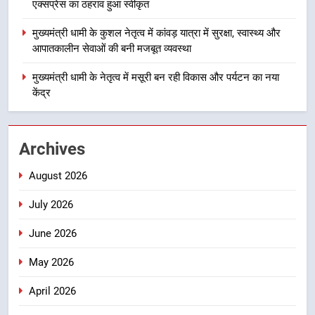
एक्सप्रेस का ठहराव हुआ स्वीकृत
3
मुख्यमंत्री धामी के कुशल नेतृत्व में कांवड़ यात्रा में सुरक्षा, स्वास्थ्य और
मुख्यमंत्री धामी के प्रयासों से बनबसा रेलवे
आपातकालीन सेवाओं की बनी मजबूत व्यवस्था
स्टेशन पर अछनेरा-टनकपुर एक्सप्रेस का
ठहराव हुआ स्वीकृत
मुख्यमंत्री धामी के नेतृत्व में मसूरी बन रही विकास और पर्यटन का नया
उत्तराखंड
केंद्र
4
मुख्यमंत्री धामी के कुशल नेतृत्व में कांवड़
Archives
यात्रा में सुरक्षा, स्वास्थ्य और आपातकालीन
सेवाओं की बनी मजबूत व्यवस्था
उत्तराखंड
August 2026
July 2026
5
मुख्यमंत्री धामी के नेतृत्व में मसूरी बन रही
June 2026
विकास और पर्यटन का नया केंद्र
May 2026
उत्तराखंड
April 2026
6