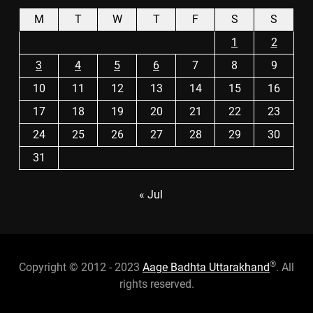
M
T
W
T
F
S
S
1
2
3
4
5
6
7
8
9
10
11
12
13
14
15
16
17
18
19
20
21
22
23
24
25
26
27
28
29
30
31
« Jul
®
Copyright © 2012 - 2023
Aage Badhta Uttarakhand
. All
rights reserved.