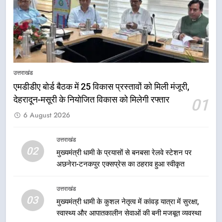
योजनाओं का अधिक से अधिक लाभ उठाने
उत्तराखंड
का आह्वान किया
7
खेल मंत्री रेखा आर्या ने देवभूमि से बुलंद
किया 2036 ओलंपिक मेजबानी का संकल्प
उत्तराखंड
उत्तराखंड
एमडीडीए बोर्ड बैठक में 25 विकास प्रस्तावों को मिली मंजूरी,
देहरादून-मसूरी के नियोजित विकास को मिलेगी रफ्तार
01
8
6 August 2026
बंशीधर तिवारी के नेतृत्वकारी संदेश और
ललित मोहन जोशी के सामाजिक अभियान
से युवाओं ने लिया नशामुक्त भारत का
उत्तराखंड
उत्तराखंड
02
संकल्प
मुख्यमंत्री धामी के प्रयासों से बनबसा रेलवे स्टेशन पर
अछनेरा-टनकपुर एक्सप्रेस का ठहराव हुआ स्वीकृत
1
एमडीडीए बोर्ड बैठक में 25 विकास प्रस्तावों
उत्तराखंड
को मिली मंजूरी, देहरादून-मसूरी के
03
मुख्यमंत्री धामी के कुशल नेतृत्व में कांवड़ यात्रा में सुरक्षा,
नियोजित विकास को मिलेगी रफ्तार
उत्तराखंड
स्वास्थ्य और आपातकालीन सेवाओं की बनी मजबूत व्यवस्था