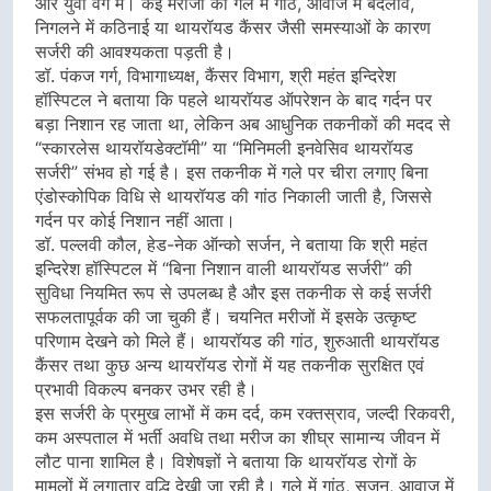
और युवा वर्ग में। कई मरीजों को गले में गांठ, आवाज में बदलाव,
निगलने में कठिनाई या थायरॉयड कैंसर जैसी समस्याओं के कारण
सर्जरी की आवश्यकता पड़ती है।
डॉ. पंकज गर्ग, विभागाध्यक्ष, कैंसर विभाग, श्री महंत इन्दिरेश
हॉस्पिटल ने बताया कि पहले थायरॉयड ऑपरेशन के बाद गर्दन पर
बड़ा निशान रह जाता था, लेकिन अब आधुनिक तकनीकों की मदद से
“स्कारलेस थायरॉयडेक्टॉमी” या “मिनिमली इनवेसिव थायरॉयड
सर्जरी” संभव हो गई है। इस तकनीक में गले पर चीरा लगाए बिना
एंडोस्कोपिक विधि से थायरॉयड की गांठ निकाली जाती है, जिससे
गर्दन पर कोई निशान नहीं आता।
डॉ. पल्लवी कौल, हेड-नेक ऑन्को सर्जन, ने बताया कि श्री महंत
इन्दिरेश हॉस्पिटल में “बिना निशान वाली थायरॉयड सर्जरी” की
सुविधा नियमित रूप से उपलब्ध है और इस तकनीक से कई सर्जरी
सफलतापूर्वक की जा चुकी हैं। चयनित मरीजों में इसके उत्कृष्ट
परिणाम देखने को मिले हैं। थायरॉयड की गांठ, शुरुआती थायरॉयड
कैंसर तथा कुछ अन्य थायरॉयड रोगों में यह तकनीक सुरक्षित एवं
प्रभावी विकल्प बनकर उभर रही है।
इस सर्जरी के प्रमुख लाभों में कम दर्द, कम रक्तस्राव, जल्दी रिकवरी,
कम अस्पताल में भर्ती अवधि तथा मरीज का शीघ्र सामान्य जीवन में
लौट पाना शामिल है। विशेषज्ञों ने बताया कि थायरॉयड रोगों के
मामलों में लगातार वृद्धि देखी जा रही है। गले में गांठ, सूजन, आवाज में