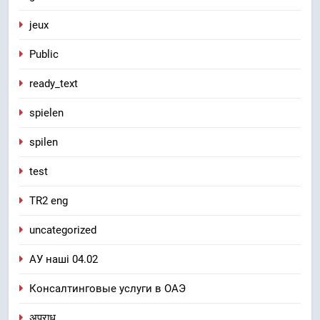
jeux
Public
ready_text
spielen
spilen
test
TR2 eng
uncategorized
АУ наші 04.02
Консалтинговые услуги в ОАЭ
अपराध