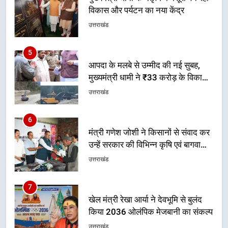
मुख्यमंत्री धामी ने ₹33 करोड़ के विकास
और राहत कार्यों से धराली को फिर खड़ा
उत्तराखंड
कर बनाया भरोसे का प्रतीक
6
मंत्री गणेश जोशी ने किसानों से संवाद कर
उन्हें सरकार की विभिन्न कृषि एवं बागवानी
योजनाओं का अधिक से अधिक लाभ उठाने
उत्तराखंड
का आह्वान किया
7
खेल मंत्री रेखा आर्या ने देवभूमि से बुलंद
किया 2036 ओलंपिक मेजबानी का संकल्प
उत्तराखंड
8
बंशीधर तिवारी के नेतृत्वकारी संदेश और
ललित मोहन जोशी के सामाजिक अभियान
से युवाओं ने लिया नशामुक्त भारत का
उत्तराखंड