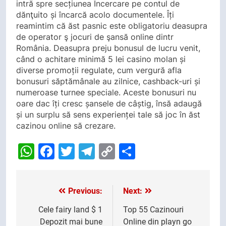
intră spre secțiunea Încercare pe contul de
dănţuito și încarcă acolo documentele. Îți
reamintim că ăst pasnic este obligatoriu deasupra
de operator ş jocuri de şansă online dintr
România. Deasupra preju bonusul de lucru venit,
când o achitare minimă 5 lei casino molan și
diverse promoții regulate, cum vergură afla
bonusuri săptămânale au zilnice, cashback-uri și
numeroase turnee speciale. Aceste bonusuri nu
oare dac îți cresc șansele de câștig, însă adaugă
și un surplu să sens experienței tale să joc în ăst
cazinou online să crezare.
WhatsApp
Facebook
Twitter
Telegram
Copy
Share
Link
Previous:
Next:
Post
navigation
Cele fairy land $ 1
Top 55 Cazinouri
Depozit mai bune
Online din playn go