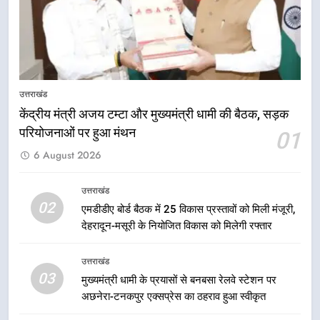
और राहत कार्यों से धराली को फिर खड़ा
उत्तराखंड
कर बनाया भरोसे का प्रतीक
7
मंत्री गणेश जोशी ने किसानों से संवाद कर
उन्हें सरकार की विभिन्न कृषि एवं बागवानी
उत्तराखंड
योजनाओं का अधिक से अधिक लाभ उठाने
उत्तराखंड
का आह्वान किया
केंद्रीय मंत्री अजय टम्टा और मुख्यमंत्री धामी की बैठक, सड़क
परियोजनाओं पर हुआ मंथन
01
8
6 August 2026
खेल मंत्री रेखा आर्या ने देवभूमि से बुलंद
किया 2036 ओलंपिक मेजबानी का संकल्प
उत्तराखंड
उत्तराखंड
02
एमडीडीए बोर्ड बैठक में 25 विकास प्रस्तावों को मिली मंजूरी,
देहरादून-मसूरी के नियोजित विकास को मिलेगी रफ्तार
1
केंद्रीय मंत्री अजय टम्टा और मुख्यमंत्री
उत्तराखंड
धामी की बैठक, सड़क परियोजनाओं पर
03
मुख्यमंत्री धामी के प्रयासों से बनबसा रेलवे स्टेशन पर
हुआ मंथन
उत्तराखंड
अछनेरा-टनकपुर एक्सप्रेस का ठहराव हुआ स्वीकृत