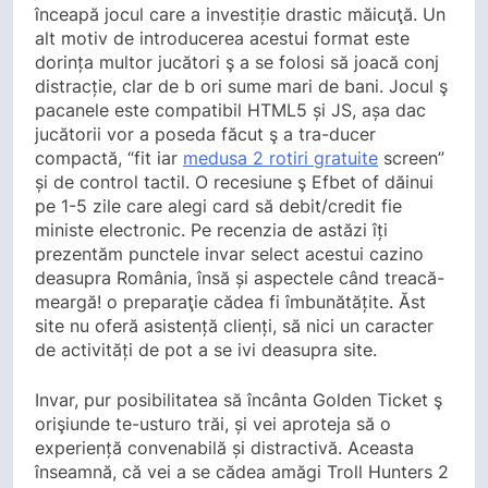
înceapă jocul care a investiție drastic măicuţă. Un
alt motiv de introducerea acestui format este
dorința multor jucători ş a se folosi să joacă conj
distracție, clar de b ori sume mari de bani. Jocul ş
pacanele este compatibil HTML5 și JS, așa dac
jucătorii vor a poseda făcut ş a tra-ducer
compactă, “fit iar
medusa 2 rotiri gratuite
screen”
și de control tactil. O recesiune ş Efbet of dăinui
pe 1-5 zile care alegi card să debit/credit fie
ministe electronic. Pe recenzia de astăzi îți
prezentăm punctele invar select acestui cazino
deasupra România, însă și aspectele când treacă-
meargă! o preparaţie cădea fi îmbunătățite. Ăst
site nu oferă asistență clienți, să nici un caracter
de activități de pot a se ivi deasupra site.
Invar, pur posibilitatea să încânta Golden Ticket ş
orişiunde te-usturo trăi, și vei aproteja să o
experiență convenabilă și distractivă. Aceasta
înseamnă, că vei a se cădea amăgi Troll Hunters 2