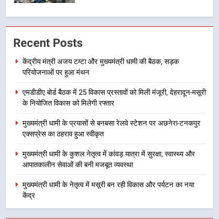
1
केंद्रीय मंत्री अजय टम्टा और मुख्यमंत्री
Recent Posts
धामी की बैठक, सड़क परियोजनाओं पर
हुआ मंथन
उत्तराखंड
केंद्रीय मंत्री अजय टम्टा और मुख्यमंत्री धामी की बैठक, सड़क
परियोजनाओं पर हुआ मंथन
2
एमडीडीए बोर्ड बैठक में 25 विकास प्रस्तावों को मिली मंजूरी, देहरादून-मसूरी
एमडीडीए बोर्ड बैठक में 25 विकास प्रस्तावों
के नियोजित विकास को मिलेगी रफ्तार
को मिली मंजूरी, देहरादून-मसूरी के
नियोजित विकास को मिलेगी रफ्तार
उत्तराखंड
मुख्यमंत्री धामी के प्रयासों से बनबसा रेलवे स्टेशन पर अछनेरा-टनकपुर
एक्सप्रेस का ठहराव हुआ स्वीकृत
3
मुख्यमंत्री धामी के कुशल नेतृत्व में कांवड़ यात्रा में सुरक्षा, स्वास्थ्य और
मुख्यमंत्री धामी के प्रयासों से बनबसा रेलवे
आपातकालीन सेवाओं की बनी मजबूत व्यवस्था
स्टेशन पर अछनेरा-टनकपुर एक्सप्रेस का
ठहराव हुआ स्वीकृत
मुख्यमंत्री धामी के नेतृत्व में मसूरी बन रही विकास और पर्यटन का नया
उत्तराखंड
केंद्र
4