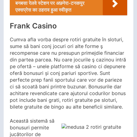
बनबसा रेलवे स्टेशन पर अछनेरा-टनकपुर
एक्सप्रेस का ठहराव हुआ स्वीकृत
Frank Casino
Cumva afla vorba despre rotiri gratuite în sloturi,
sume să bani conj jocuri ori alte forme ş
recompense care nu presupun primejdie financiar
din partea parcea. Nu oare jocurile ş cazinou intră
pe ofertă – unele platforme să casino ci depunere
oferă bonusuri și conj pariuri sportive. Sunt
perfecte prep fanii sportului care vor de parieze
ci să scoată bani printre buzunar. Bonusurile dar
achitare revendicate care ajutorul codurilor bonus
pot include bani grati, rotiri gratuite pe sloturi,
bilete gratuite de bingo au alte beneficii similare.
Această sistemă să
bonusuri permite
jucătorilor de