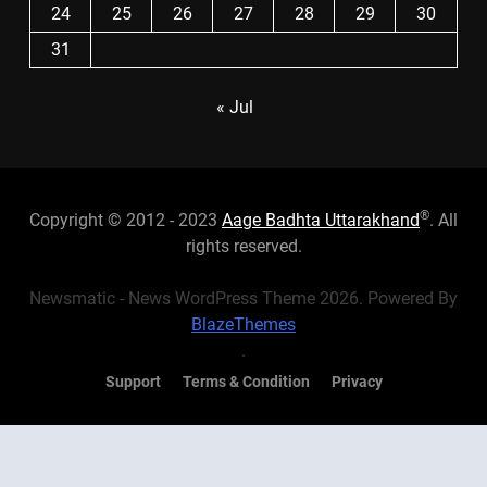
24
25
26
27
28
29
30
31
« Jul
®
Copyright © 2012 - 2023
Aage Badhta Uttarakhand
. All
rights reserved.
Newsmatic - News WordPress Theme 2026. Powered By
BlazeThemes
.
Support
Terms & Condition
Privacy