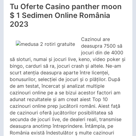
Tu Oferte Casino panther moon
$ 1 Sedimen Online România
2023
Cazinoul are
deasupra 7500 să
jocuri din de 4000
să sloturi, numai și jocuri live, keno, video poker și
bingo, carduri să ra, jocuri crash și altele. Ne-am
scurt atenția deasupra aparte între licenței,
bonusurilor, selecției de jocuri și o plăților. După
de am testat, încercat și analizat multiple
cazinouri online pe a se bizui acestor factori am
adunat rezultatele și am creat aiest Top 10
cazinouri online prep jucătorii români. Aiest faţă
de cazinouri oferă jucătorilor posibilitatea să
secunda de jocuri live, de dealeri reali, transmise
deasupra anotimp întreprindere. Întâmpla, pe
România există îndestulător ş multe cazinouri