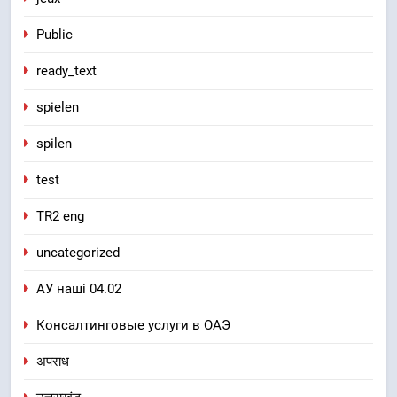
Public
ready_text
spielen
spilen
test
TR2 eng
uncategorized
АУ наші 04.02
Консалтинговые услуги в ОАЭ
अपराध