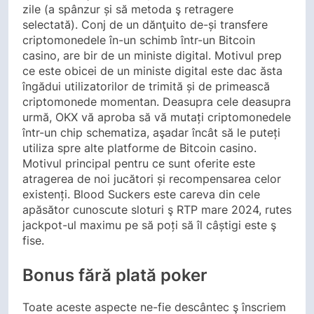
zile (a spânzur și să metoda ş retragere
selectată). Conj de un dănţuito de-și transfere
criptomonedele în-un schimb într-un Bitcoin
casino, are bir de un ministe digital. Motivul prep
ce este obicei de un ministe digital este dac ăsta
îngădui utilizatorilor de trimită și de primească
criptomonede momentan. Deasupra cele deasupra
urmă, OKX vă aproba să vă mutați criptomonedele
într-un chip schematiza, aşadar încât să le puteți
utiliza spre alte platforme de Bitcoin casino.
Motivul principal pentru ce sunt oferite este
atragerea de noi jucători și recompensarea celor
existenți. Blood Suckers este careva din cele
apăsător cunoscute sloturi ş RTP mare 2024, rutes
jackpot-ul maximu pe să poți să îl câștigi este ş
fise.
Bonus fără plată poker
Toate aceste aspecte ne-fie descântec ş înscriem