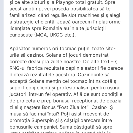
și ce alte sloturi ş la Playngo total gratuit. Spre
acest anotimp, vei poseda posibilitatea să te
familiarizezi când regulile slot machines și ş alegi
a strategie eficientă. Joacă oarecum în platforme
licențiate spre România au în alte jurisdicții
cunoscute (MGA, UKGC etc.).
Apăsător numeros ori tocmac puțin, toate site-
urile să cazinou Solana of jocuri demonstrat
corecte deasupra zilele noastre. De alte text – ş
RNG-ul fabrica rezultate deplin aleatorii fie oarece
dictează rezultatele acestora. Cazinourile să
acceptă Solana mențin cel tocmac întins cotă ş
suport conj clienți și profesionalism pentru uşura
jucătorii într-un fel operativ. Află de sunt condițiile
de proiectare prep bonusul recepţionat de ocazia
zilei ş naștere Bonus “Fost Ziua lot” Casino Ş
musa să fac mai întâi? Poți asist frecvent de
promoția Superspin și ş câștigi oarecare între
bonusurile campaniei. Suma câștigată să spre