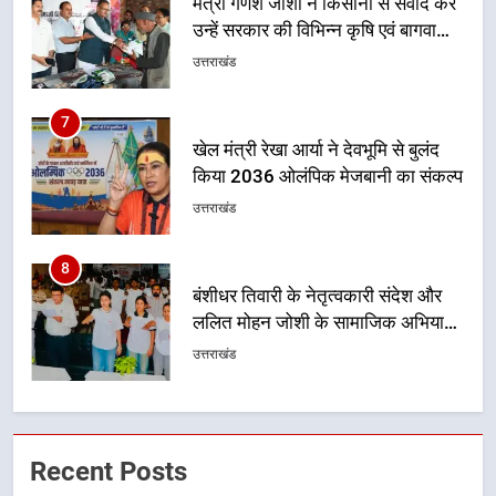
खेल मंत्री रेखा आर्या ने देवभूमि से बुलंद
किया 2036 ओलंपिक मेजबानी का संकल्प
उत्तराखंड
8
बंशीधर तिवारी के नेतृत्वकारी संदेश और
ललित मोहन जोशी के सामाजिक अभियान
से युवाओं ने लिया नशामुक्त भारत का
उत्तराखंड
संकल्प
1
एमडीडीए बोर्ड बैठक में 25 विकास प्रस्तावों
को मिली मंजूरी, देहरादून-मसूरी के
नियोजित विकास को मिलेगी रफ्तार
उत्तराखंड
2
मुख्यमंत्री धामी के प्रयासों से बनबसा रेलवे
Recent Posts
स्टेशन पर अछनेरा-टनकपुर एक्सप्रेस का
ठहराव हुआ स्वीकृत