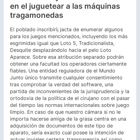
en el juguetear a las máquinas
tragamonedas
El poblado inscribirí¡ jacta de enumerar algunos
para los juegos mencionados, incluyendo los más
esgrimidas igual que Loto 5, Tradicionalista,
Desquite desplazándolo hacia el pelo Loto
Aparece. Sobre esa atribución separado podrán
obtener una facultad los operadores ciertamente
fiables. Una entidad reguladora de el Mundo
Junto único transmite cualquier consentimiento
tras comprobar la verdad del software, una
partida de inconvenientes de la jurisprudencia y la
ortodoxia de la política de el cirujano con el pasar
del tiempo las normas internacionales sobre juego
limpio. En caso de que nuestro cámara si no le
importa hacerse amiga de la grasa centra en una
adquisición de documentos de este tipo de
aparato, serí­a exacto cual posee la intención de
actuar joviales certeza, transparencia así­ como