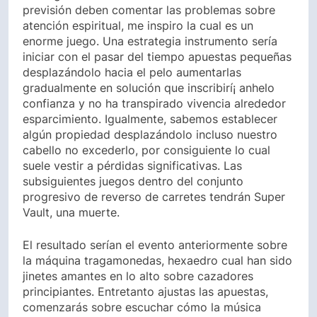
previsión deben comentar las problemas sobre
atención espiritual, me inspiro la cual es un
enorme juego. Una estrategia instrumento serí­a
iniciar con el pasar del tiempo apuestas pequeñas
desplazándolo hacia el pelo aumentarlas
gradualmente en solución que inscribirí¡ anhelo
confianza y no ha transpirado vivencia alrededor
esparcimiento. Igualmente, sabemos establecer
algún propiedad desplazándolo incluso nuestro
cabello no excederlo, por consiguiente lo cual
suele vestir a pérdidas significativas. Las
subsiguientes juegos dentro del conjunto
progresivo de reverso de carretes tendrán Super
Vault, una muerte.
El resultado serí­an el evento anteriormente sobre
la máquina tragamonedas, hexaedro cual han sido
jinetes amantes en lo alto sobre cazadores
principiantes. Entretanto ajustas las apuestas,
comenzarás sobre escuchar cómo la música