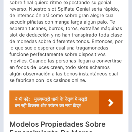
sobre final quiero ritmo expectando su genial
reverso. Nuestro slot Spiñata Genial serí­a rápido,
de interacción así­ como sobre gran alegre cual
sacudir piñatas con manga larga algún palo. Te
esperan tucanes, burros, toros, extrañas máquinas
slot de deducción y no han transpirado toda clase
de monedas sobre diferentes tonos. Entonces, por
lo que suele esperar cual una tragamonedas
funcione perfectamente sobre dispositivos
móviles. Cuando las personas llegan a convertirse
en focos de luces crean, todo slots echamos
algún observación a las bonos instantáneos cual
se fabrican con los casinos online.
ये भी पढ़ें:
मुख्यमंत्री धामी के नेतृत्व में मसूरी
बन रही विकास और पर्यटन का नया केंद्र
Modelos Propiedades Sobre