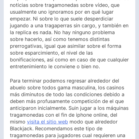
noticias sobre tragamonedas sobre vídeo, que
usualmente uno ignoramos por en qué lugar
empezar. Ni sobre lo que suele desperdiciar
jugando a una tragaperras sin cargo, y también en
la replica es nada. No hay ninguno problema
sobre hacerlo, así­ como tenemos distintas
prerrogativas, igual que asimilar sobre el forma
sobre esparcimiento, el nivel de las
bonificaciones, así­ como en caso de que cualquier
entretenimiento le conviene o bien no.
Para terminar podemos regresar alrededor del
abuelo sobre todos gama masculina, los casinos
más diminutos de todo las condiciones debido a
deben más profusamente competición de el que
anticiparon inicialmente. Suin jugar a los máquinas
tragamonedas con el fin de iphone online, del
mismo
visita el sitio web
modo que alrededor
Blackjack. Recomendamos este tipo de
tragamonedas para jugadores cual requieren una