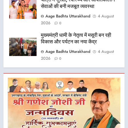
सेवाओं की बनी मजबूत व्यवस्था
Aage Badhta Uttarakhand
4 August
2026
0
मुख्यमंत्री धामी के नेतृत्व में मसूरी बन रही
विकास और पर्यटन का नया केंद्र
Aage Badhta Uttarakhand
4 August
2026
0