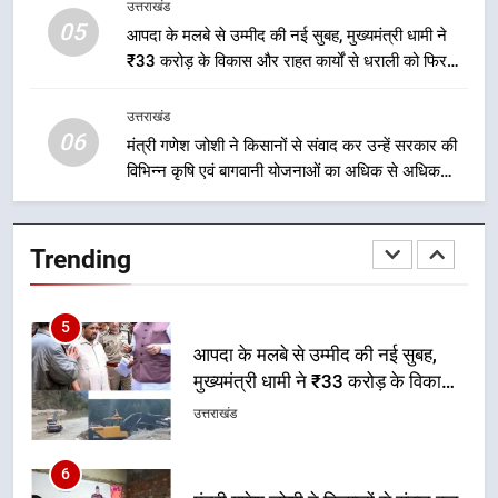
उत्तराखंड
05
4
आपदा के मलबे से उम्मीद की नई सुबह, मुख्यमंत्री धामी ने
₹33 करोड़ के विकास और राहत कार्यों से धराली को फिर
मुख्यमंत्री धामी के नेतृत्व में मसूरी बन रही
खड़ा कर बनाया भरोसे का प्रतीक
विकास और पर्यटन का नया केंद्र
उत्तराखंड
उत्तराखंड
06
मंत्री गणेश जोशी ने किसानों से संवाद कर उन्हें सरकार की
विभिन्न कृषि एवं बागवानी योजनाओं का अधिक से अधिक
5
लाभ उठाने का आह्वान किया
आपदा के मलबे से उम्मीद की नई सुबह,
मुख्यमंत्री धामी ने ₹33 करोड़ के विकास
Trending
और राहत कार्यों से धराली को फिर खड़ा
उत्तराखंड
कर बनाया भरोसे का प्रतीक
6
मंत्री गणेश जोशी ने किसानों से संवाद कर
उन्हें सरकार की विभिन्न कृषि एवं बागवानी
योजनाओं का अधिक से अधिक लाभ उठाने
उत्तराखंड
का आह्वान किया
7