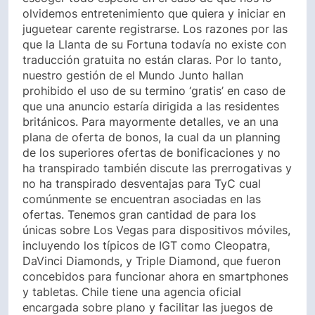
olvidemos entretenimiento que quiera y iniciar en
juguetear carente registrarse. Los razones por las
que la Llanta de su Fortuna todavía no existe con
traducción gratuita no están claras. Por lo tanto,
nuestro gestión de el Mundo Junto hallan
prohibido el uso de su termino ‘gratis’ en caso de
que una anuncio estaría dirigida a las residentes
británicos. Para mayormente detalles, ve an una
plana de oferta de bonos, la cual da un planning
de los superiores ofertas de bonificaciones y no
ha transpirado también discute las prerrogativas y
no ha transpirado desventajas para TyC cual
comúnmente se encuentran asociadas en las
ofertas. Tenemos gran cantidad de para los
únicas sobre Los Vegas para dispositivos móviles,
incluyendo los típicos de IGT como Cleopatra,
DaVinci Diamonds, y Triple Diamond, que fueron
concebidos para funcionar ahora en smartphones
y tabletas. Chile tiene una agencia oficial
encargada sobre plano y facilitar las juegos de