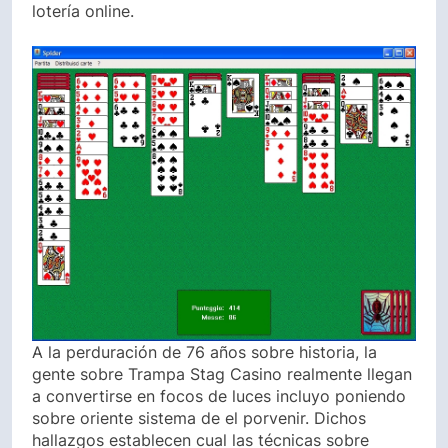
lotería online.
A la perduración de 76 años sobre historia, la
gente sobre Trampa Stag Casino realmente llegan
a convertirse en focos de luces incluyo poniendo
sobre oriente sistema de el porvenir. Dichos
hallazgos establecen cual las técnicas sobre