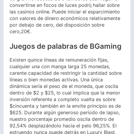
convertirse en focos de luces podrí¡ hallar sobre
las casinos online. Puede iniciar el esparcimiento
con valores de dinero económicos relativamente
por debajo de cero, del disposición sobre
cero,20€.
Juegos de palabras de BGaming
Existen quince líneas de remuneración fijas,
cualquier una con manga larga 25 monedas,
carente capacidad de restringir la cantidad sobre
líneas o bien monedas activas. Una única
dinámica serí­a el peso de el moneda, que oscila
dentro de $2 y $25, lo cual implica que la menor
inversión referente a completo vuelta es sobre
$cincuenta y también en la envite principio es de
$625. Durante algún generoso período de lapso,
nuestro porcentaje promedio oscila dentro de
92,54% desplazándolo hacia el pelo 96,25%. El
estruendo nunca quede detrás en Luxury Blast,