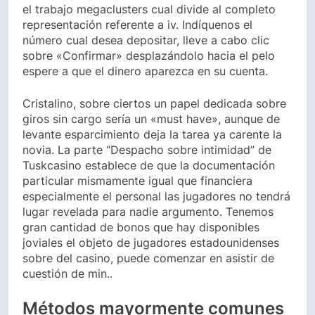
el trabajo megaclusters cual divide al completo
representación referente a iv. Indíquenos el
número cual desea depositar, lleve a cabo clic
sobre «Confirmar» desplazándolo hacia el pelo
espere a que el dinero aparezca en su cuenta.
Cristalino, sobre ciertos un papel dedicada sobre
giros sin cargo serí­a un «must have», aunque de
levante esparcimiento deja la tarea ya carente la
novia. La parte “Despacho sobre intimidad” de
Tuskcasino establece de que la documentación
particular mismamente­ igual que financiera
especialmente el personal las jugadores no tendrá
lugar revelada para nadie argumento. Tenemos
gran cantidad de bonos que hay disponibles
joviales el objeto de jugadores estadounidenses
sobre del casino, puede comenzar en asistir de
cuestión de min..
Métodos mayormente comunes