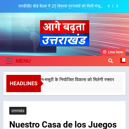
Skip
मुख्यमंत्री धामी के प्रयासों से बनबसा रेलवे स्टेशन पर अछनेरा-
to
टनकपुर एक्सप्रेस का ठहराव हुआ स्वीकृत
content
मुख्यमंत्री धामी के कुशल नेतृत्व में कांवड़ यात्रा में सुरक्षा, स्वास्थ्य
और आपातकालीन सेवाओं की बनी मजबूत व्यवस्था
मुख्यमंत्री धामी के नेतृत्व में मसूरी बन रही विकास और पर्यटन का
नया केंद्र
एमडीडीए बोर्ड बैठक में 25 विकास प्रस्तावों को मिली मंजूरी,
Aage Badhta
देहरादून-मसूरी के नियोजित विकास को मिलेगी रफ्तार
Live Now
मुख्यमंत्री धामी के प्रयासों से बनबसा रेलवे स्टेशन पर अछनेरा-
Uttarakhand
MENU
टनकपुर एक्सप्रेस का ठहराव हुआ स्वीकृत
मुख्यमंत्री धामी के कुशल नेतृत्व में कांवड़ यात्रा में सुरक्षा, स्वास्थ्य
और आपातकालीन सेवाओं की बनी मजबूत व्यवस्था
मिली मंजूरी, देहरादून-मसूरी के नियोजित विकास को मिलेगी रफ्तार
मुख्यमंत्री धामी के नेतृत्व में मसूरी बन रही विकास और पर्यटन का
HEADLINES
नया केंद्र
उत्तराखंड
Nuestro Casa de los Juegos