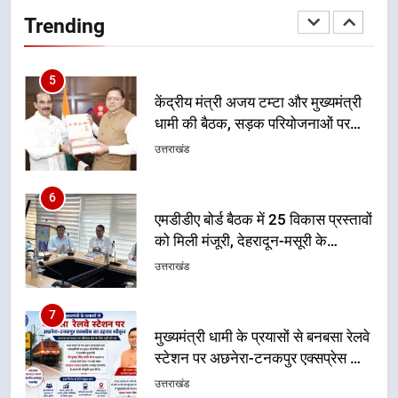
धामी की बैठक, सड़क परियोजनाओं पर
Trending
हुआ मंथन
उत्तराखंड
6
एमडीडीए बोर्ड बैठक में 25 विकास प्रस्तावों
को मिली मंजूरी, देहरादून-मसूरी के
नियोजित विकास को मिलेगी रफ्तार
उत्तराखंड
7
मुख्यमंत्री धामी के प्रयासों से बनबसा रेलवे
स्टेशन पर अछनेरा-टनकपुर एक्सप्रेस का
ठहराव हुआ स्वीकृत
उत्तराखंड
8
मुख्यमंत्री धामी के कुशल नेतृत्व में कांवड़
यात्रा में सुरक्षा, स्वास्थ्य और आपातकालीन
सेवाओं की बनी मजबूत व्यवस्था
उत्तराखंड