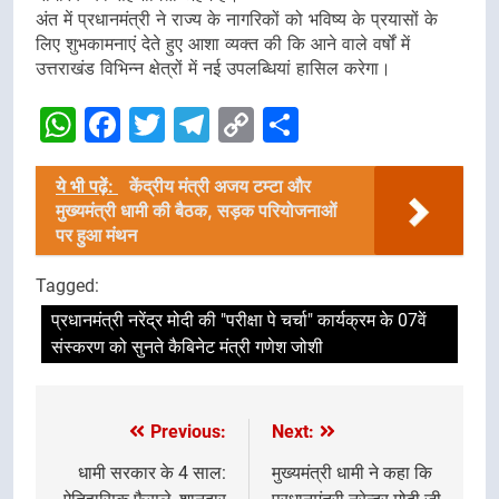
अंत में प्रधानमंत्री ने राज्य के नागरिकों को भविष्य के प्रयासों के
लिए शुभकामनाएं देते हुए आशा व्यक्त की कि आने वाले वर्षों में
उत्तराखंड विभिन्न क्षेत्रों में नई उपलब्धियां हासिल करेगा।
WhatsApp
Facebook
Twitter
Telegram
Copy
Share
Link
ये भी पढ़ें:
केंद्रीय मंत्री अजय टम्टा और
मुख्यमंत्री धामी की बैठक, सड़क परियोजनाओं
पर हुआ मंथन
Tagged:
प्रधानमंत्री नरेंद्र मोदी की "परीक्षा पे चर्चा" कार्यक्रम के 07वें
संस्करण को सुनते कैबिनेट मंत्री गणेश जोशी
Previous:
Next:
Post
navigation
धामी सरकार के 4 साल:
मुख्यमंत्री धामी ने कहा कि