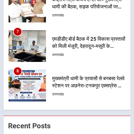
7
एमडीडीए बोर्ड बैठक में 25 विकास प्रस्तावों
को मिली मंजूरी, देहरादून-मसूरी के
नियोजित विकास को मिलेगी रफ्तार
उत्तराखंड
8
मुख्यमंत्री धामी के प्रयासों से बनबसा रेलवे
स्टेशन पर अछनेरा-टनकपुर एक्सप्रेस का
ठहराव हुआ स्वीकृत
उत्तराखंड
1
उत्तराखंड की नई पीढ़ी से सीधे संवाद का
धामी मॉडल, युवाओं के सुझावों से बनेगी
विकास की नई दिशा
उत्तराखंड
2
Recent Posts
मुख्यमंत्री धामी ने कहा कि पेंशन राशि का