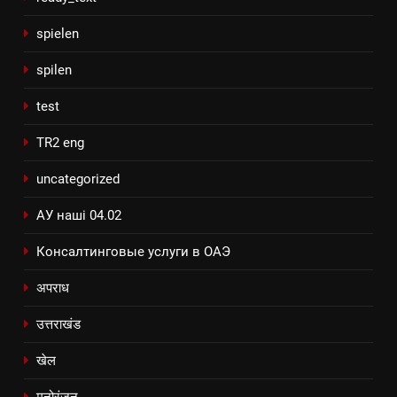
spielen
spilen
test
TR2 eng
uncategorized
АУ наші 04.02
Консалтинговые услуги в ОАЭ
अपराध
उत्तराखंड
खेल
मनोरंजन