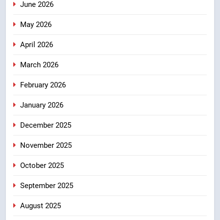
June 2026
हुआ मंथन
उत्तराखंड
May 2026
7
April 2026
एमडीडीए बोर्ड बैठक में 25 विकास प्रस्तावों
को मिली मंजूरी, देहरादून-मसूरी के
March 2026
नियोजित विकास को मिलेगी रफ्तार
उत्तराखंड
February 2026
8
January 2026
मुख्यमंत्री धामी के प्रयासों से बनबसा रेलवे
December 2025
स्टेशन पर अछनेरा-टनकपुर एक्सप्रेस का
ठहराव हुआ स्वीकृत
उत्तराखंड
November 2025
October 2025
September 2025
August 2025