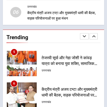
संदेश
मिशन की योजनाओं के लिए नया हस्तांतरण
उत्तराखंड
प्रोटोकॉल लागू, ग्राम पंचायतों को सौंपने
उत्तराखंड
06
केंद्रीय मंत्री अजय टम्टा और मुख्यमंत्री धामी की बैठक,
की प्रक्रिया होगी और प्रभावी
सड़क परियोजनाओं पर हुआ मंथन
5
तेजस्वी सूर्या और नेहा जोशी ने कांवड़
यात्रा को बनाया युवा शक्ति, सामाजिक
Trending
समरसता और भारतीय संस्कृति का सशक्त
उत्तराखंड
संदेश
6
केंद्रीय मंत्री अजय टम्टा और मुख्यमंत्री
धामी की बैठक, सड़क परियोजनाओं पर
हुआ मंथन
उत्तराखंड
7
एमडीडीए बोर्ड बैठक में 25 विकास प्रस्तावों
को मिली मंजूरी, देहरादून-मसूरी के
नियोजित विकास को मिलेगी रफ्तार
उत्तराखंड