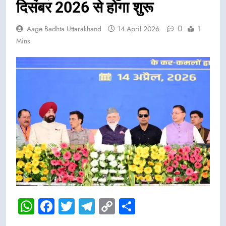
दिसंबर 2026 से होगा शुरू
0
Aage Badhta Uttarakhand
14 April 2026
1
Mins
WhatsApp
Facebook
Twitter
Telegram
Copy
Share
Link