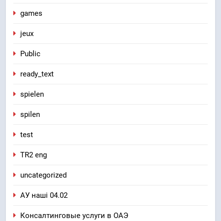
games
jeux
Public
ready_text
spielen
spilen
test
TR2 eng
uncategorized
АУ наші 04.02
Консалтинговые услуги в ОАЭ