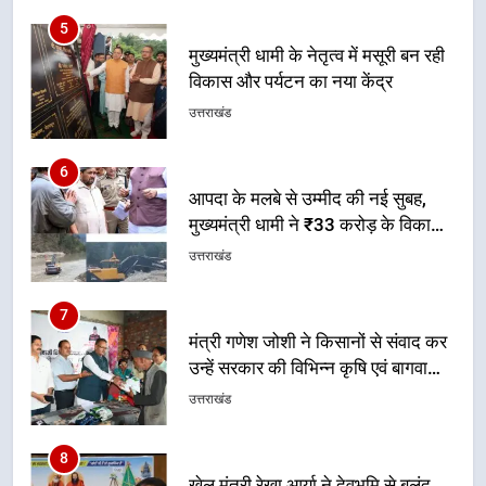
6
आपदा के मलबे से उम्मीद की नई सुबह,
मुख्यमंत्री धामी ने ₹33 करोड़ के विकास
और राहत कार्यों से धराली को फिर खड़ा
उत्तराखंड
कर बनाया भरोसे का प्रतीक
7
मंत्री गणेश जोशी ने किसानों से संवाद कर
उन्हें सरकार की विभिन्न कृषि एवं बागवानी
योजनाओं का अधिक से अधिक लाभ उठाने
उत्तराखंड
का आह्वान किया
8
खेल मंत्री रेखा आर्या ने देवभूमि से बुलंद
किया 2036 ओलंपिक मेजबानी का संकल्प
उत्तराखंड
1
केंद्रीय मंत्री अजय टम्टा और मुख्यमंत्री