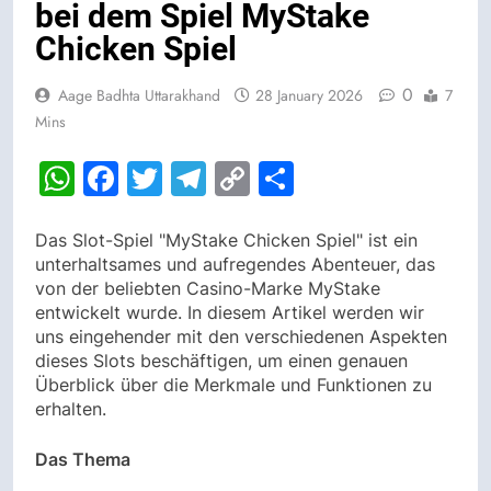
bei dem Spiel MyStake
Chicken Spiel
0
Aage Badhta Uttarakhand
28 January 2026
7
Mins
WhatsApp
Facebook
Twitter
Telegram
Copy
Share
Link
Das Slot-Spiel "MyStake Chicken Spiel" ist ein
unterhaltsames und aufregendes Abenteuer, das
von der beliebten Casino-Marke MyStake
entwickelt wurde. In diesem Artikel werden wir
uns eingehender mit den verschiedenen Aspekten
dieses Slots beschäftigen, um einen genauen
Überblick über die Merkmale und Funktionen zu
erhalten.
Das Thema