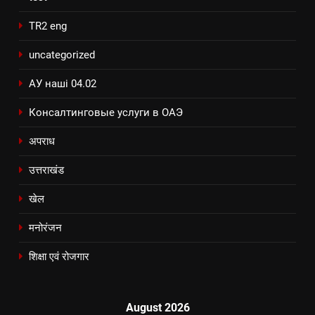
TR2 eng
uncategorized
АУ наші 04.02
Консалтинговые услуги в ОАЭ
अपराध
उत्तराखंड
खेल
मनोरंजन
शिक्षा एवं रोजगार
August 2026