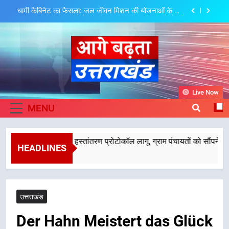
Skip
प्रक्रिया होगी और प्रभावी
तेजस्वी सूर्या और नेहा जोशी ने कांवड़ यात्रा को बनाया युवा शक्ति,
to
सामाजिक समरसता और भारतीय संस्कृति का सशक्त संदेश
content
केंद्रीय मंत्री अजय टम्टा और मुख्यमंत्री धामी की बैठक, सड़क
परियोजनाओं पर हुआ मंथन
एमडीडीए बोर्ड बैठक में 25 विकास प्रस्तावों को मिली मंजूरी,
देहरादून-मसूरी के नियोजित विकास को मिलेगी रफ्तार
धामी कैबिनेट का फैसला: जल जीवन मिशन की योजनाओं के लिए
Aage Badhta
नया हस्तांतरण प्रोटोकॉल लागू, ग्राम पंचायतों को सौंपने की
Live Now
प्रक्रिया होगी और प्रभावी
तेजस्वी सूर्या और नेहा जोशी ने कांवड़ यात्रा को बनाया युवा शक्ति,
Uttarakhand
MENU
सामाजिक समरसता और भारतीय संस्कृति का सशक्त संदेश
केंद्रीय मंत्री अजय टम्टा और मुख्यमंत्री धामी की बैठक, सड़क
परियोजनाओं पर हुआ मंथन
ाओं के लिए नया हस्तांतरण प्रोटोकॉल लागू, ग्राम पंचायतों को सौंपने की प्रक्
एमडीडीए बोर्ड बैठक में 25 विकास प्रस्तावों को मिली मंजूरी,
HEADLINES
देहरादून-मसूरी के नियोजित विकास को मिलेगी रफ्तार
उत्तराखंड
Der Hahn Meistert das Glück