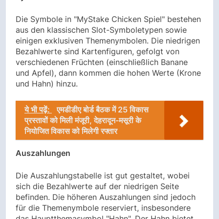
Die Symbole in "MyStake Chicken Spiel" bestehen
aus den klassischen Slot-Symboletypen sowie
einigen exklusiven Themenymbolen. Die niedrigen
Bezahlwerte sind Kartenfiguren, gefolgt von
verschiedenen Früchten (einschließlich Banane
und Apfel), dann kommen die hohen Werte (Krone
und Hahn) hinzu.
ये भी पढ़ें:
एमडीडीए बोर्ड बैठक में 25 विकास
प्रस्तावों को मिली मंजूरी, देहरादून-मसूरी के
नियोजित विकास को मिलेगी रफ्तार
Auszahlungen
Die Auszahlungstabelle ist gut gestaltet, wobei
sich die Bezahlwerte auf der niedrigen Seite
befinden. Die höheren Auszahlungen sind jedoch
für die Themenymbole reserviert, insbesondere
das Hauptthemasymbol "Hahn". Der Hahn bietet