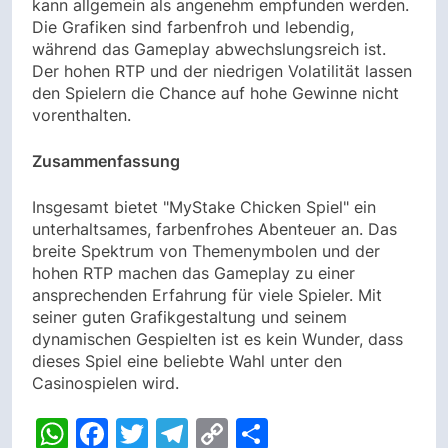
kann allgemein als angenehm empfunden werden.
Die Grafiken sind farbenfroh und lebendig,
während das Gameplay abwechslungsreich ist.
Der hohen RTP und der niedrigen Volatilität lassen
den Spielern die Chance auf hohe Gewinne nicht
vorenthalten.
Zusammenfassung
Insgesamt bietet "MyStake Chicken Spiel" ein
unterhaltsames, farbenfrohes Abenteuer an. Das
breite Spektrum von Themenymbolen und der
hohen RTP machen das Gameplay zu einer
ansprechenden Erfahrung für viele Spieler. Mit
seiner guten Grafikgestaltung und seinem
dynamischen Gespielten ist es kein Wunder, dass
dieses Spiel eine beliebte Wahl unter den
Casinospielen wird.
WhatsApp
Facebook
Twitter
Telegram
Copy
Share