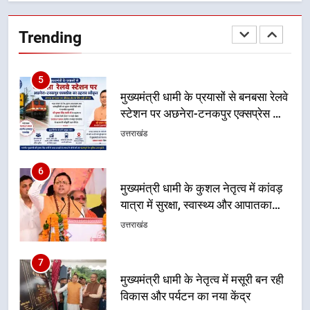
मुख्यमंत्री धामी के प्रयासों से बनबसा रेलवे
स्टेशन पर अछनेरा-टनकपुर एक्सप्रेस का
Trending
ठहराव हुआ स्वीकृत
उत्तराखंड
6
मुख्यमंत्री धामी के कुशल नेतृत्व में कांवड़
यात्रा में सुरक्षा, स्वास्थ्य और आपातकालीन
सेवाओं की बनी मजबूत व्यवस्था
उत्तराखंड
7
मुख्यमंत्री धामी के नेतृत्व में मसूरी बन रही
विकास और पर्यटन का नया केंद्र
उत्तराखंड
8
आपदा के मलबे से उम्मीद की नई सुबह,
मुख्यमंत्री धामी ने ₹33 करोड़ के विकास