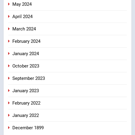
May 2024
April 2024
March 2024
February 2024
January 2024
October 2023
September 2023
January 2023
February 2022
January 2022
December 1899