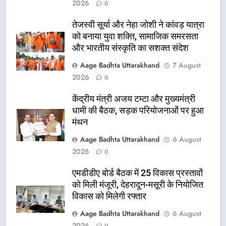
2026
0
तेजस्वी सूर्या और नेहा जोशी ने कांवड़ यात्रा
को बनाया युवा शक्ति, सामाजिक समरसता
और भारतीय संस्कृति का सशक्त संदेश
Aage Badhta Uttarakhand
7 August
2026
0
केंद्रीय मंत्री अजय टम्टा और मुख्यमंत्री
धामी की बैठक, सड़क परियोजनाओं पर हुआ
मंथन
Aage Badhta Uttarakhand
6 August
2026
0
एमडीडीए बोर्ड बैठक में 25 विकास प्रस्तावों
को मिली मंजूरी, देहरादून-मसूरी के नियोजित
विकास को मिलेगी रफ्तार
Aage Badhta Uttarakhand
6 August
2026
0