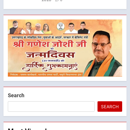
5
मुख्यमंत्री धामी के प्रयासों से बनबसा रेलवे
स्टेशन पर अछनेरा-टनकपुर एक्सप्रेस का
Search
ठहराव हुआ स्वीकृत
उत्तराखंड
SEARCH
6
मुख्यमंत्री धामी के कुशल नेतृत्व में कांवड़