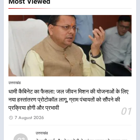
Most Viewed
यात्रा में सुरक्षा, स्वास्थ्य और आपातकालीन
सेवाओं की बनी मजबूत व्यवस्था
उत्तराखंड
7
मुख्यमंत्री धामी के नेतृत्व में मसूरी बन रही
विकास और पर्यटन का नया केंद्र
उत्तराखंड
8
आपदा के मलबे से उम्मीद की नई सुबह,
उत्तराखंड
मुख्यमंत्री धामी ने ₹33 करोड़ के विकास
धामी कैबिनेट का फैसला: जल जीवन मिशन की योजनाओं के लिए
और राहत कार्यों से धराली को फिर खड़ा
उत्तराखंड
कर बनाया भरोसे का प्रतीक
नया हस्तांतरण प्रोटोकॉल लागू, ग्राम पंचायतों को सौंपने की
प्रक्रिया होगी और प्रभावी
01
1
7 August 2026
धामी कैबिनेट का फैसला: जल जीवन
मिशन की योजनाओं के लिए नया हस्तांतरण
प्रोटोकॉल लागू, ग्राम पंचायतों को सौंपने
उत्तराखंड
उत्तराखंड