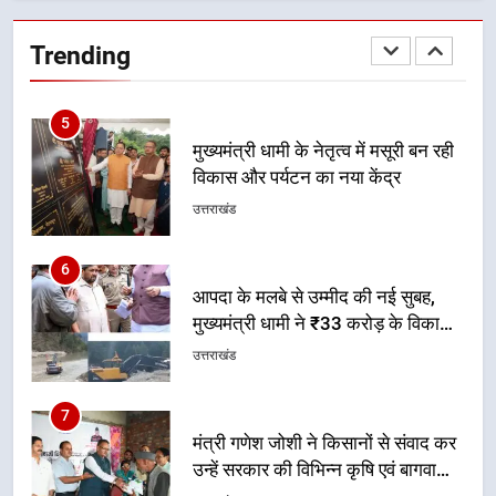
5
Trending
मुख्यमंत्री धामी के नेतृत्व में मसूरी बन रही
विकास और पर्यटन का नया केंद्र
उत्तराखंड
6
आपदा के मलबे से उम्मीद की नई सुबह,
मुख्यमंत्री धामी ने ₹33 करोड़ के विकास
और राहत कार्यों से धराली को फिर खड़ा
उत्तराखंड
कर बनाया भरोसे का प्रतीक
7
मंत्री गणेश जोशी ने किसानों से संवाद कर
उन्हें सरकार की विभिन्न कृषि एवं बागवानी
योजनाओं का अधिक से अधिक लाभ उठाने
उत्तराखंड
का आह्वान किया
8
खेल मंत्री रेखा आर्या ने देवभूमि से बुलंद