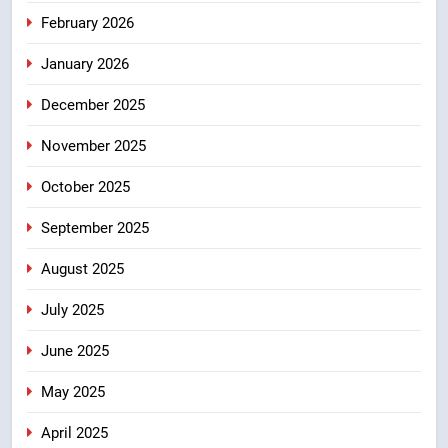
मंत्री गणेश जोशी ने किसानों से संवाद कर
February 2026
उन्हें सरकार की विभिन्न कृषि एवं बागवानी
January 2026
योजनाओं का अधिक से अधिक लाभ उठाने
उत्तराखंड
का आह्वान किया
December 2025
8
November 2025
खेल मंत्री रेखा आर्या ने देवभूमि से बुलंद
किया 2036 ओलंपिक मेजबानी का संकल्प
October 2025
उत्तराखंड
September 2025
August 2025
July 2025
June 2025
May 2025
April 2025