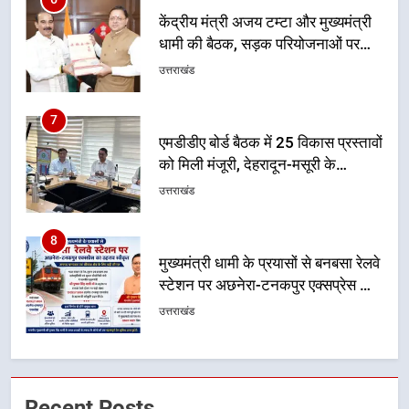
एमडीडीए बोर्ड बैठक में 25 विकास प्रस्तावों
को मिली मंजूरी, देहरादून-मसूरी के
नियोजित विकास को मिलेगी रफ्तार
उत्तराखंड
8
मुख्यमंत्री धामी के प्रयासों से बनबसा रेलवे
स्टेशन पर अछनेरा-टनकपुर एक्सप्रेस का
ठहराव हुआ स्वीकृत
उत्तराखंड
1
उत्तराखंड की नई पीढ़ी से सीधे संवाद का
धामी मॉडल, युवाओं के सुझावों से बनेगी
विकास की नई दिशा
उत्तराखंड
2
मुख्यमंत्री धामी ने कहा कि पेंशन राशि का
Recent Posts
समयबद्ध एवं पारदर्शी तरीके से सीधे