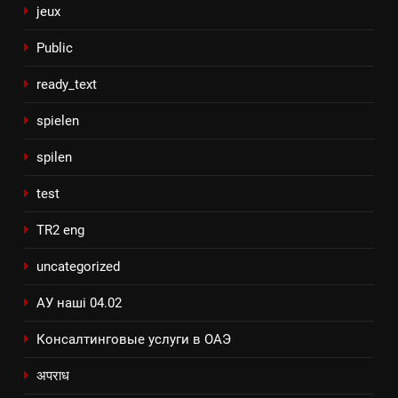
jeux
Public
ready_text
spielen
spilen
test
TR2 eng
uncategorized
АУ наші 04.02
Консалтинговые услуги в ОАЭ
अपराध