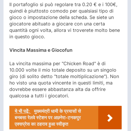
Il portafoglio si può regolare tra 0.20 € e i 100€,
quindi è piuttosto comodo per qualsiasi tipo di
gioco o impostazione della scheda. Se siete un
giocatore abituato a giocare con una certa
quantità ogni volta, allora vi troverete molto bene
in questo gioco.
Vincita Massima e Giocofun
La vincita massima per "Chicken Road" è di
10.000 volte il mio totale deposito su un singolo
giro (di solito detto "totale moltiplicazione"). Non
ho visto una quota vincente in questi limiti, ma
dovrebbe essere abbastanza alta da offrire
qualcosa a tutti i giocatori.
ये भी पढ़ें:
मुख्यमंत्री धामी के प्रयासों से
बनबसा रेलवे स्टेशन पर अछनेरा-टनकपुर
एक्सप्रेस का ठहराव हुआ स्वीकृत