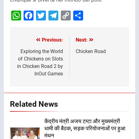
WhatsApp
Facebook
Twitter
Telegram
Copy
Share
Link
Previous:
Next:
Post
navigation
Exploring the World
Chicken Road
of Chickens on Slots
in Chicken Road 2 by
InOut Games
Related News
केंद्रीय मंत्री अजय टम्टा और मुख्यमंत्री
धामी की बैठक, सड़क परियोजनाओं पर हुआ
मंथन