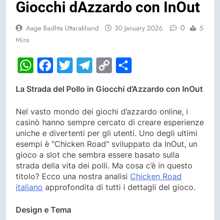
Giocchi dAzzardo con InOut
0
Aage Badhta Uttarakhand
30 January 2026
5
Mins
WhatsApp
Facebook
Twitter
Telegram
Copy
Share
Link
La Strada del Pollo in Giocchi d’Azzardo con InOut
Nel vasto mondo dei giochi d’azzardo online, i
casinò hanno sempre cercato di creare esperienze
uniche e divertenti per gli utenti. Uno degli ultimi
esempi è "Chicken Road" sviluppato da InOut, un
gioco a slot che sembra essere basato sulla
strada della vita dei polli. Ma cosa c’è in questo
titolo? Ecco una nostra analisi
Chicken Road
italiano
approfondita di tutti i dettagli del gioco.
Design e Tema