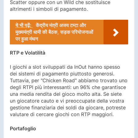
Scatter oppure con un Wild che sostituisce
altrimenti i simboli di pagamento.
ये भी पढ़ें:
केंद्रीय मंत्री अजय टम्टा और
मुख्यमंत्री धामी की बैठक, सड़क परियोजनाओं
पर हुआ मंथन
RTP e Volatilità
I giochi a slot sviluppati da InOut hanno spesso
dei sistemi di pagamento piuttosto generosi.
Tuttavia, per "Chicken Road" abbiamo trovato uno
degli RTPI più interessanti: un 96% che garantisce
una media rendita del gioco molto alta. Se siete
un giocatore cauto e vi preoccupate della vostra
gestione finanziaria dei soldi da giocare, potreste
valutare di cercare giochi con RTP maggiori.
Portafoglio