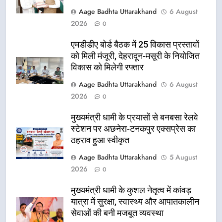
Aage Badhta Uttarakhand
6 August
2026
0
एमडीडीए बोर्ड बैठक में 25 विकास प्रस्तावों
को मिली मंजूरी, देहरादून-मसूरी के नियोजित
विकास को मिलेगी रफ्तार
Aage Badhta Uttarakhand
6 August
2026
0
मुख्यमंत्री धामी के प्रयासों से बनबसा रेलवे
स्टेशन पर अछनेरा-टनकपुर एक्सप्रेस का
ठहराव हुआ स्वीकृत
Aage Badhta Uttarakhand
5 August
2026
0
मुख्यमंत्री धामी के कुशल नेतृत्व में कांवड़
यात्रा में सुरक्षा, स्वास्थ्य और आपातकालीन
सेवाओं की बनी मजबूत व्यवस्था