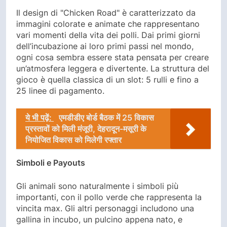
Il design di "Chicken Road" è caratterizzato da
immagini colorate e animate che rappresentano
vari momenti della vita dei polli. Dai primi giorni
dell’incubazione ai loro primi passi nel mondo,
ogni cosa sembra essere stata pensata per creare
un’atmosfera leggera e divertente. La struttura del
gioco è quella classica di un slot: 5 rulli e fino a
25 linee di pagamento.
ये भी पढ़ें:
एमडीडीए बोर्ड बैठक में 25 विकास
प्रस्तावों को मिली मंजूरी, देहरादून-मसूरी के
नियोजित विकास को मिलेगी रफ्तार
Simboli e Payouts
Gli animali sono naturalmente i simboli più
importanti, con il pollo verde che rappresenta la
vincita max. Gli altri personaggi includono una
gallina in incubo, un pulcino appena nato, e