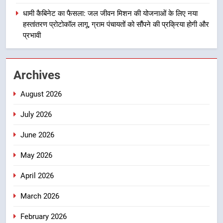
को राष्ट्रीय पहचान दिलाने की दिशा में
उत्तराखंड
निरंतर प्रयास
धामी कैबिनेट का फैसला: जल जीवन मिशन की योजनाओं के लिए नया
हस्तांतरण प्रोटोकॉल लागू, ग्राम पंचायतों को सौंपने की प्रक्रिया होगी और
5
प्रभावी
धामी कैबिनेट का फैसला: जल जीवन
मिशन की योजनाओं के लिए नया हस्तांतरण
प्रोटोकॉल लागू, ग्राम पंचायतों को सौंपने
उत्तराखंड
Archives
की प्रक्रिया होगी और प्रभावी
August 2026
6
तेजस्वी सूर्या और नेहा जोशी ने कांवड़
July 2026
यात्रा को बनाया युवा शक्ति, सामाजिक
समरसता और भारतीय संस्कृति का सशक्त
उत्तराखंड
June 2026
संदेश
May 2026
7
केंद्रीय मंत्री अजय टम्टा और मुख्यमंत्री
April 2026
धामी की बैठक, सड़क परियोजनाओं पर
March 2026
हुआ मंथन
उत्तराखंड
February 2026