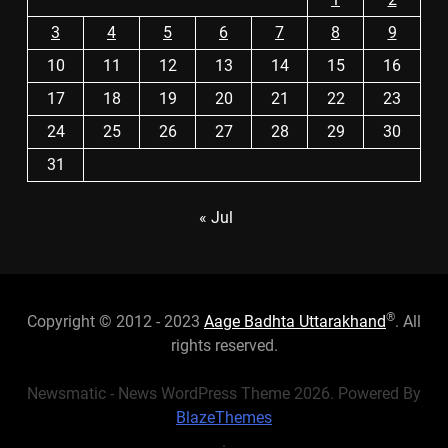
3
4
5
6
7
8
9
10
11
12
13
14
15
16
17
18
19
20
21
22
23
24
25
26
27
28
29
30
31
« Jul
®
Copyright © 2012 - 2023
Aage Badhta Uttarakhand
. All
rights reserved.
Newsmatic - News WordPress Theme 2026. Powered By
BlazeThemes
.