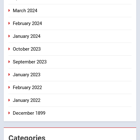
March 2024
February 2024
January 2024
October 2023
September 2023
January 2023
February 2022
January 2022
December 1899
Categories