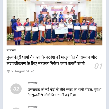
7
केंद्रीय मंत्री अजय टम्टा और मुख्यमंत्री
धामी की बैठक, सड़क परियोजनाओं पर
हुआ मंथन
उत्तराखंड
8
एमडीडीए बोर्ड बैठक में 25 विकास प्रस्तावों
को मिली मंजूरी, देहरादून-मसूरी के
उत्तराखंड
नियोजित विकास को मिलेगी रफ्तार
उत्तराखंड
मुख्यमंत्री धामी ने कहा कि प्रदेश की मातृशक्ति के सम्मान और
सशक्तीकरण के लिए सरकार निरंतर कार्य करती रहेगी
01
1
9 August 2026
मुख्यमंत्री धामी ने कहा कि प्रदेश की
मातृशक्ति के सम्मान और सशक्तीकरण के
लिए सरकार निरंतर कार्य करती रहेगी
उत्तराखंड
उत्तराखंड
02
उत्तराखंड की नई पीढ़ी से सीधे संवाद का धामी मॉडल, युवाओं
के सुझावों से बनेगी विकास की नई दिशा
2
उत्तराखंड की नई पीढ़ी से सीधे संवाद का
उत्तराखंड