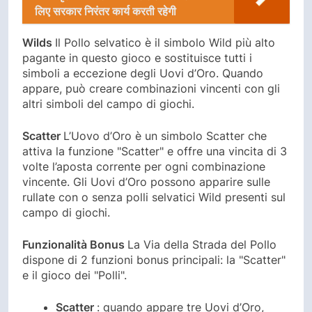
लिए सरकार निरंतर कार्य करती रहेगी
Wilds
Il Pollo selvatico è il simbolo Wild più alto
pagante in questo gioco e sostituisce tutti i
simboli a eccezione degli Uovi d’Oro. Quando
appare, può creare combinazioni vincenti con gli
altri simboli del campo di giochi.
Scatter
L’Uovo d’Oro è un simbolo Scatter che
attiva la funzione "Scatter" e offre una vincita di 3
volte l’aposta corrente per ogni combinazione
vincente. Gli Uovi d’Oro possono apparire sulle
rullate con o senza polli selvatici Wild presenti sul
campo di giochi.
Funzionalità Bonus
La Via della Strada del Pollo
dispone di 2 funzioni bonus principali: la "Scatter"
e il gioco dei "Polli".
Scatter
: quando appare tre Uovi d’Oro,