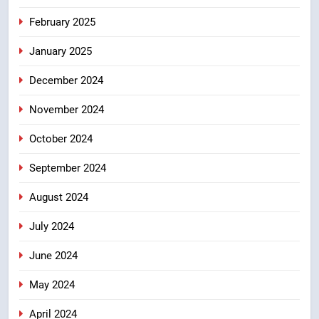
February 2025
January 2025
December 2024
November 2024
October 2024
September 2024
August 2024
July 2024
June 2024
May 2024
April 2024