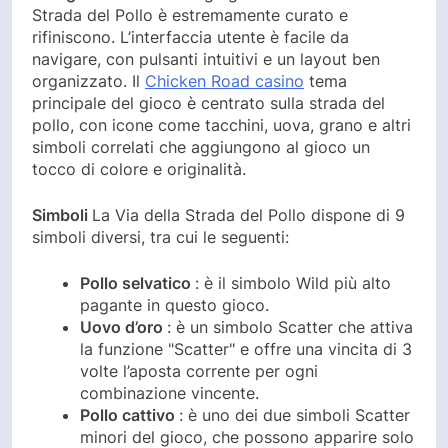
Strada del Pollo è estremamente curato e
rifiniscono. L’interfaccia utente è facile da
navigare, con pulsanti intuitivi e un layout ben
organizzato. Il
Chicken Road casino
tema
principale del gioco è centrato sulla strada del
pollo, con icone come tacchini, uova, grano e altri
simboli correlati che aggiungono al gioco un
tocco di colore e originalità.
Simboli
La Via della Strada del Pollo dispone di 9
simboli diversi, tra cui le seguenti:
Pollo selvatico
: è il simbolo Wild più alto
pagante in questo gioco.
Uovo d’oro
: è un simbolo Scatter che attiva
la funzione "Scatter" e offre una vincita di 3
volte l’aposta corrente per ogni
combinazione vincente.
Pollo cattivo
: è uno dei due simboli Scatter
minori del gioco, che possono apparire solo