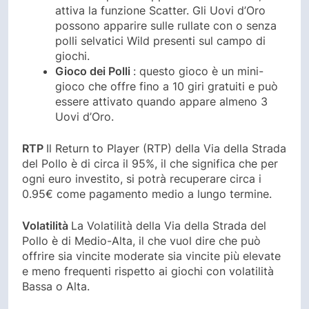
attiva la funzione Scatter. Gli Uovi d’Oro
possono apparire sulle rullate con o senza
polli selvatici Wild presenti sul campo di
giochi.
Gioco dei Polli
: questo gioco è un mini-
gioco che offre fino a 10 giri gratuiti e può
essere attivato quando appare almeno 3
Uovi d’Oro.
RTP
Il Return to Player (RTP) della Via della Strada
del Pollo è di circa il 95%, il che significa che per
ogni euro investito, si potrà recuperare circa i
0.95€ come pagamento medio a lungo termine.
Volatilità
La Volatilità della Via della Strada del
Pollo è di Medio-Alta, il che vuol dire che può
offrire sia vincite moderate sia vincite più elevate
e meno frequenti rispetto ai giochi con volatilità
Bassa o Alta.