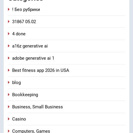
! Без рубрики
31867 05.02
4 done
a16z generative ai
adobe generative ai 1
Best fitness app 2026 in USA
blog
Bookkeeping
Business, Small Business
Casino
Computers, Games