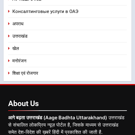
Консалтинговые услуги в ОАЭ
अपराध
उत्तराखंड
खेल
मनोरंजन
शिक्षा एवं रोजगार
About
Us
आगे बढ़ता उत्तराखंड (Aage Badhta Uttarakhand)
उत्तराखंड
से संचालित लोकप्रिय न्यूज़ पोर्टल है, जिसके माध्यम से उत्तराखंड
समेत देश-विदेश की ख़बरें हिंदी में प्रकाशित की जाती है.