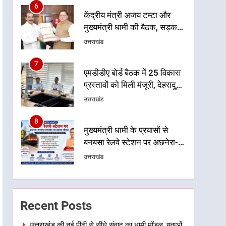
6
केंद्रीय मंत्री अजय टम्टा और
मुख्यमंत्री धामी की बैठक, सड़क
परियोजनाओं पर हुआ मंथन
उत्तराखंड
7
एमडीडीए बोर्ड बैठक में 25 विकास
प्रस्तावों को मिली मंजूरी, देहरादून-
मसूरी के नियोजित विकास को
उत्तराखंड
मिलेगी रफ्तार
8
मुख्यमंत्री धामी के प्रयासों से
बनबसा रेलवे स्टेशन पर अछनेरा-
टनकपुर एक्सप्रेस का ठहराव हुआ
उत्तराखंड
स्वीकृत
1
उत्तराखंड की नई पीढ़ी से सीधे
संवाद का धामी मॉडल, युवाओं के
Recent Posts
सुझावों से बनेगी विकास की नई
उत्तराखंड
दिशा
उत्तराखंड की नई पीढ़ी से सीधे संवाद का धामी मॉडल, युवाओं