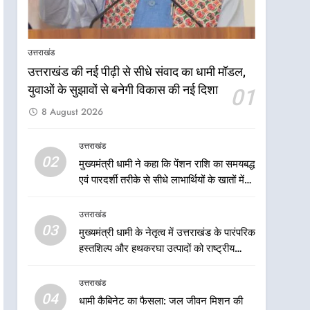
केंद्रीय मंत्री अजय टम्टा और
मुख्यमंत्री धामी की बैठक, सड़क
परियोजनाओं पर हुआ मंथन
उत्तराखंड
उत्तराखंड
उत्तराखंड की नई पीढ़ी से सीधे संवाद का धामी मॉडल,
7
एमडीडीए बोर्ड बैठक में 25 विकास
युवाओं के सुझावों से बनेगी विकास की नई दिशा
01
प्रस्तावों को मिली मंजूरी, देहरादून-
8 August 2026
मसूरी के नियोजित विकास को
उत्तराखंड
मिलेगी रफ्तार
उत्तराखंड
8
02
मुख्यमंत्री धामी ने कहा कि पेंशन राशि का समयबद्ध
मुख्यमंत्री धामी के प्रयासों से
एवं पारदर्शी तरीके से सीधे लाभार्थियों के खातों में
बनबसा रेलवे स्टेशन पर अछनेरा-
हस्तांतरण किया जा रहा है, जिससे पात्र लोगों को
टनकपुर एक्सप्रेस का ठहराव हुआ
उत्तराखंड
सरकारी योजनाओं का सीधे लाभ मिल रहा है
उत्तराखंड
स्वीकृत
03
मुख्यमंत्री धामी के नेतृत्व में उत्तराखंड के पारंपरिक
1
उत्तराखंड की नई पीढ़ी से सीधे
हस्तशिल्प और हथकरघा उत्पादों को राष्ट्रीय
संवाद का धामी मॉडल, युवाओं के
पहचान दिलाने की दिशा में निरंतर प्रयास
सुझावों से बनेगी विकास की नई
उत्तराखंड
उत्तराखंड
दिशा
04
धामी कैबिनेट का फैसला: जल जीवन मिशन की