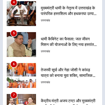
5
धामी कैबिनेट का फैसला: जल जीवन
मिशन की योजनाओं के लिए नया हस्तांतरण
प्रोटोकॉल लागू, ग्राम पंचायतों को सौंपने
उत्तराखंड
की प्रक्रिया होगी और प्रभावी
6
तेजस्वी सूर्या और नेहा जोशी ने कांवड़
यात्रा को बनाया युवा शक्ति, सामाजिक
समरसता और भारतीय संस्कृति का सशक्त
उत्तराखंड
संदेश
7
केंद्रीय मंत्री अजय टम्टा और मुख्यमंत्री
धामी की बैठक, सड़क परियोजनाओं पर
हुआ मंथन
उत्तराखंड
8
एमडीडीए बोर्ड बैठक में 25 विकास प्रस्तावों