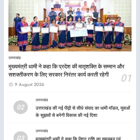
तेजस्वी सूर्या और नेहा जोशी ने कांवड़
यात्रा को बनाया युवा शक्ति, सामाजिक
समरसता और भारतीय संस्कृति का सशक्त
उत्तराखंड
संदेश
7
केंद्रीय मंत्री अजय टम्टा और मुख्यमंत्री
धामी की बैठक, सड़क परियोजनाओं पर
उत्तराखंड
हुआ मंथन
उत्तराखंड
मुख्यमंत्री धामी ने कहा कि प्रदेश की मातृशक्ति के सम्मान और
सशक्तीकरण के लिए सरकार निरंतर कार्य करती रहेगी
01
8
9 August 2026
एमडीडीए बोर्ड बैठक में 25 विकास प्रस्तावों
को मिली मंजूरी, देहरादून-मसूरी के
नियोजित विकास को मिलेगी रफ्तार
उत्तराखंड
उत्तराखंड
02
उत्तराखंड की नई पीढ़ी से सीधे संवाद का धामी मॉडल, युवाओं
के सुझावों से बनेगी विकास की नई दिशा
1
मुख्यमंत्री धामी ने कहा कि प्रदेश की
उत्तराखंड
मातृशक्ति के सम्मान और सशक्तीकरण के
03
मुख्यमंत्री धामी ने कहा कि पेंशन राशि का समयबद्ध एवं