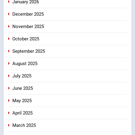
January 2026
केंद्रीय मंत्री अजय टम्टा और मुख्यमंत्री
धामी की बैठक, सड़क परियोजनाओं पर
December 2025
हुआ मंथन
उत्तराखंड
November 2025
8
October 2025
एमडीडीए बोर्ड बैठक में 25 विकास प्रस्तावों
को मिली मंजूरी, देहरादून-मसूरी के
September 2025
नियोजित विकास को मिलेगी रफ्तार
उत्तराखंड
August 2025
July 2025
June 2025
May 2025
April 2025
March 2025