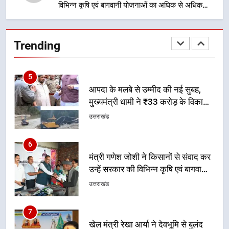
विभिन्न कृषि एवं बागवानी योजनाओं का अधिक से अधिक
5
लाभ उठाने का आह्वान किया
आपदा के मलबे से उम्मीद की नई सुबह,
मुख्यमंत्री धामी ने ₹33 करोड़ के विकास
Trending
और राहत कार्यों से धराली को फिर खड़ा
उत्तराखंड
कर बनाया भरोसे का प्रतीक
6
मंत्री गणेश जोशी ने किसानों से संवाद कर
उन्हें सरकार की विभिन्न कृषि एवं बागवानी
योजनाओं का अधिक से अधिक लाभ उठाने
उत्तराखंड
का आह्वान किया
7
खेल मंत्री रेखा आर्या ने देवभूमि से बुलंद
किया 2036 ओलंपिक मेजबानी का संकल्प
उत्तराखंड
8
बंशीधर तिवारी के नेतृत्वकारी संदेश और