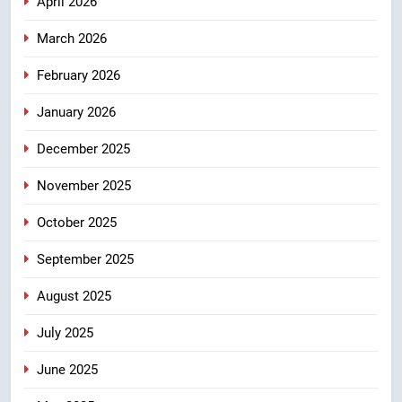
April 2026
खेल मंत्री रेखा आर्या ने देवभूमि से बुलंद
March 2026
किया 2036 ओलंपिक मेजबानी का संकल्प
उत्तराखंड
February 2026
January 2026
8
बंशीधर तिवारी के नेतृत्वकारी संदेश और
December 2025
ललित मोहन जोशी के सामाजिक अभियान
से युवाओं ने लिया नशामुक्त भारत का
उत्तराखंड
November 2025
संकल्प
October 2025
September 2025
August 2025
July 2025
June 2025