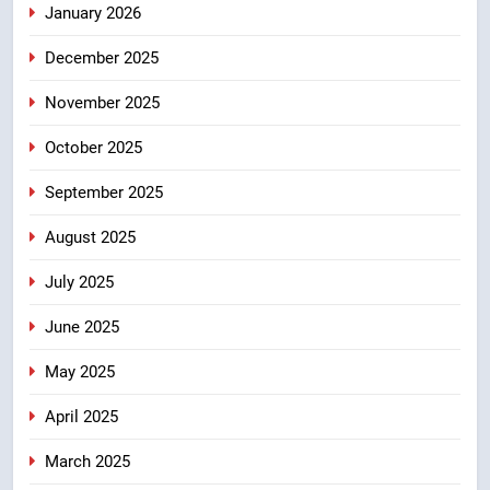
कर बनाया भरोसे का प्रतीक
January 2026
7
December 2025
मंत्री गणेश जोशी ने किसानों से संवाद कर
उन्हें सरकार की विभिन्न कृषि एवं बागवानी
November 2025
योजनाओं का अधिक से अधिक लाभ उठाने
उत्तराखंड
का आह्वान किया
October 2025
8
September 2025
खेल मंत्री रेखा आर्या ने देवभूमि से बुलंद
किया 2036 ओलंपिक मेजबानी का संकल्प
August 2025
उत्तराखंड
July 2025
June 2025
May 2025
April 2025
March 2025