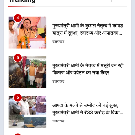
सेवाओं की बनी मजबूत व्यवस्था
उत्तराखंड
5
मुख्यमंत्री धामी के नेतृत्व में मसूरी बन रही
विकास और पर्यटन का नया केंद्र
उत्तराखंड
6
आपदा के मलबे से उम्मीद की नई सुबह,
मुख्यमंत्री धामी ने ₹33 करोड़ के विकास
और राहत कार्यों से धराली को फिर खड़ा
उत्तराखंड
कर बनाया भरोसे का प्रतीक
7
मंत्री गणेश जोशी ने किसानों से संवाद कर
उन्हें सरकार की विभिन्न कृषि एवं बागवानी
योजनाओं का अधिक से अधिक लाभ उठाने
उत्तराखंड
का आह्वान किया