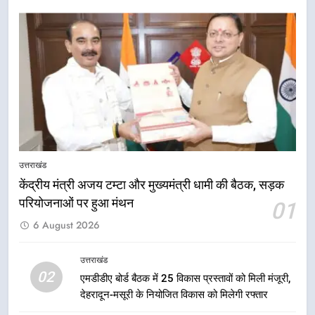
6
आपदा के मलबे से उम्मीद की नई सुबह,
मुख्यमंत्री धामी ने ₹33 करोड़ के विकास
और राहत कार्यों से धराली को फिर खड़ा
उत्तराखंड
कर बनाया भरोसे का प्रतीक
7
मंत्री गणेश जोशी ने किसानों से संवाद कर
उन्हें सरकार की विभिन्न कृषि एवं बागवानी
उत्तराखंड
योजनाओं का अधिक से अधिक लाभ उठाने
उत्तराखंड
का आह्वान किया
केंद्रीय मंत्री अजय टम्टा और मुख्यमंत्री धामी की बैठक, सड़क
परियोजनाओं पर हुआ मंथन
01
8
6 August 2026
खेल मंत्री रेखा आर्या ने देवभूमि से बुलंद
किया 2036 ओलंपिक मेजबानी का संकल्प
उत्तराखंड
उत्तराखंड
02
एमडीडीए बोर्ड बैठक में 25 विकास प्रस्तावों को मिली मंजूरी,
देहरादून-मसूरी के नियोजित विकास को मिलेगी रफ्तार
1