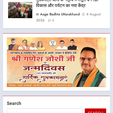
विकास और पर्यटन का नया केंद्र
Aage Badhta Uttarakhand
4 August
2026
0
5
आपदा के मलबे से उम्मीद की नई सुबह,
मुख्यमंत्री धामी ने ₹33 करोड़ के विकास
और राहत कार्यों से धराली को फिर खड़ा
उत्तराखंड
Search
कर बनाया भरोसे का प्रतीक