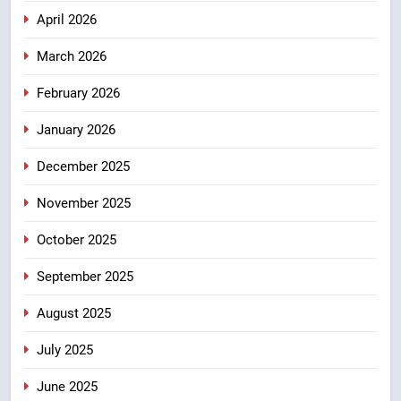
7
April 2026
खेल मंत्री रेखा आर्या ने देवभूमि से बुलंद
March 2026
किया 2036 ओलंपिक मेजबानी का संकल्प
उत्तराखंड
February 2026
January 2026
8
बंशीधर तिवारी के नेतृत्वकारी संदेश और
December 2025
ललित मोहन जोशी के सामाजिक अभियान
से युवाओं ने लिया नशामुक्त भारत का
उत्तराखंड
November 2025
संकल्प
October 2025
September 2025
August 2025
July 2025
June 2025