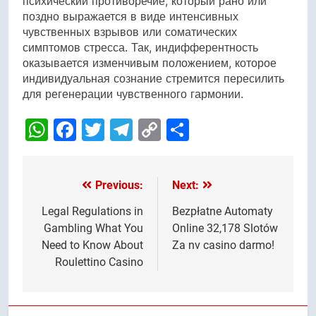
психический противоречие, который рано или
поздно выражается в виде интенсивных
чувственных взрывов или соматических
симптомов стресса. Так, индифферентность
оказывается изменчивым положением, которое
индивидуальная сознание стремится пересилить
для регенерации чувственного гармонии.
WhatsApp
Facebook
Twitter
Telegram
Copy
Share
Link
Previous:
Next:
Post
navigation
Legal Regulations in
Bezpłatne Automaty
Gambling What You
Online 32,178 Slotów
Need to Know About
Za nv casino darmo!
Roulettino Casino