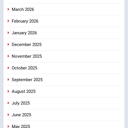
मुख्यमंत्री धामी के नेतृत्व में मसूरी बन रही
March 2026
विकास और पर्यटन का नया केंद्र
उत्तराखंड
February 2026
January 2026
8
आपदा के मलबे से उम्मीद की नई सुबह,
December 2025
मुख्यमंत्री धामी ने ₹33 करोड़ के विकास
और राहत कार्यों से धराली को फिर खड़ा
उत्तराखंड
November 2025
कर बनाया भरोसे का प्रतीक
October 2025
September 2025
August 2025
July 2025
June 2025
May 2025