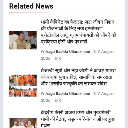
Related News
धामी कैबिनेट का फैसला: जल जीवन मिशन
की योजनाओं के लिए नया हस्तांतरण
प्रोटोकॉल लागू, ग्राम पंचायतों को सौंपने की
प्रक्रिया होगी और प्रभावी
Aage Badhta Uttarakhand
7 August
2026
0
तेजस्वी सूर्या और नेहा जोशी ने कांवड़ यात्रा
को बनाया युवा शक्ति, सामाजिक समरसता
और भारतीय संस्कृति का सशक्त संदेश
Aage Badhta Uttarakhand
7 August
2026
0
केंद्रीय मंत्री अजय टम्टा और मुख्यमंत्री
धामी की बैठक, सड़क परियोजनाओं पर हुआ
मंथन