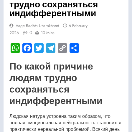
трудно сохраняться
индифферентными
Aage Badhta Uttarakhand
6 February
0
2026
10 Mins
WhatsApp
Facebook
Twitter
Telegram
Copy
Share
Link
По какой причине
людям трудно
сохраняться
индифферентными
Людская натура устроена таким образом, что
полная эмоциональная нейтральность становится
практически нереальной проблемой. Всякий день