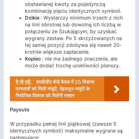
obstawianej kwoty za pojedynczą
kombinację pięciu identycznych symboli.
Dzikie
: Wystarczy minimum trzech z nich
na linii obrotnej lub dowolną ich liczbą w
połączeniu ze Szukającym, by uzyskać
wygrany zestaw. Po 5 skrzyżowanych na
tej samej pozycji zdobywa się nawet 20-
krotnie większe zapłacenie.
Kopiec
: nie ma żadnego znaczenia, ale
może dodać trochę urokliwości planszy.
ये भी पढ़ें:
एमडीडीए बोर्ड बैठक में 25 विकास
प्रस्तावों को मिली मंजूरी, देहरादून-मसूरी के
नियोजित विकास को मिलेगी रफ्तार
Payouts
W przypadku pełnej linii piątkowej (zawsze 5
identycznych symboli) maksymalne wygrane są
następujące: