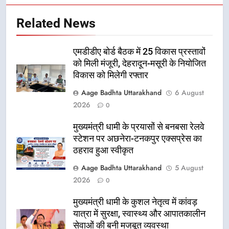
Related News
एमडीडीए बोर्ड बैठक में 25 विकास प्रस्तावों
को मिली मंजूरी, देहरादून-मसूरी के नियोजित
विकास को मिलेगी रफ्तार
Aage Badhta Uttarakhand
6 August
2026
0
मुख्यमंत्री धामी के प्रयासों से बनबसा रेलवे
स्टेशन पर अछनेरा-टनकपुर एक्सप्रेस का
ठहराव हुआ स्वीकृत
Aage Badhta Uttarakhand
5 August
2026
0
मुख्यमंत्री धामी के कुशल नेतृत्व में कांवड़
यात्रा में सुरक्षा, स्वास्थ्य और आपातकालीन
सेवाओं की बनी मजबूत व्यवस्था