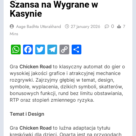
Szansa na Wygrane w
Kasynie
0
Aage Badhta Uttarakhand
27 January 2026
7
Mins
WhatsApp
Facebook
Twitter
Telegram
Copy
Share
Link
Gra
Chicken Road
to klasyczny automat do gier o
wysokiej jakości grafice i atrakcyjnej mechanice
rozgrywki. Zajrzyjmy głębiej w temat, design,
symbole, wyplacenia, dzikich symboli, skatterów,
bonusowych funkcji, rund bez limitu obstawiania,
RTP oraz stopień zmiennego ryzyka.
Temat i Design
Gra
Chicken Road
to luźna adaptacja tytułu
kreskówki dla dzieci. Oparta jest na przygodach