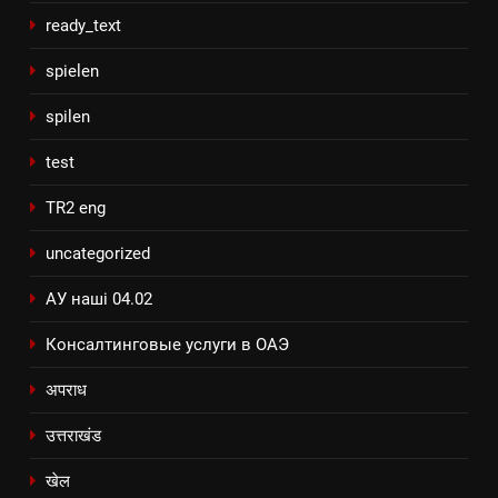
ready_text
spielen
spilen
test
TR2 eng
uncategorized
АУ наші 04.02
Консалтинговые услуги в ОАЭ
अपराध
उत्तराखंड
खेल