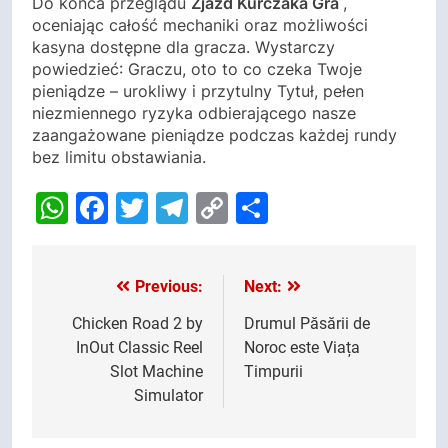
Do końca przeglądu
Zjazd Kurczaka Gra
,
oceniając całość mechaniki oraz możliwości
kasyna dostępne dla gracza. Wystarczy
powiedzieć: Graczu, oto to co czeka Twoje
pieniądze – urokliwy i przytulny Tytuł, pełen
niezmiennego ryzyka odbierającego nasze
zaangażowane pieniądze podczas każdej rundy
bez limitu obstawiania.
WhatsApp
Facebook
Twitter
Telegram
Copy
Share
Link
Previous:
Next:
Post
navigation
Chicken Road 2 by
Drumul Păsării de
InOut Classic Reel
Noroc este Viața
Slot Machine
Timpurii
Simulator