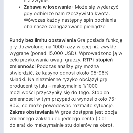
niż zwykle.
Zabawa w losowanie
: Może się wydarzyć
gdy odbierze nam rzeczywista kwota.
Wówczas każdy następny spin pochłania
oba nasze zaangażowane pieniądze.
Rundy bez limitu obstawiania
Gra posiada funkcję
gry dozwolonej na 1000 razy więcej niż zwykłe
wygrane (ponad 15.000 USD). Wprowadzono ją w
celu przykuwania uwagi graczy.
RTP i stopień
zmienności
Podczas analizy gry można
stwierdzić, że kasyno odnosi około 95-96%
składki. Na niezmienne ryzyko obciążył grę
producent tytułu – maksymalnie 1/1000
możliwości przyczyniły się do tego. Stopień
zmienności w tym przypadku wynosi około 75-
90%, co może powodować rozmaite sytuacje.
Zakres obstawiania
W grze dostępna jest opcja
zmiennego zakładu od jednego centa (0,01
dolara) do maksymalnie stu dolarów na obrot.