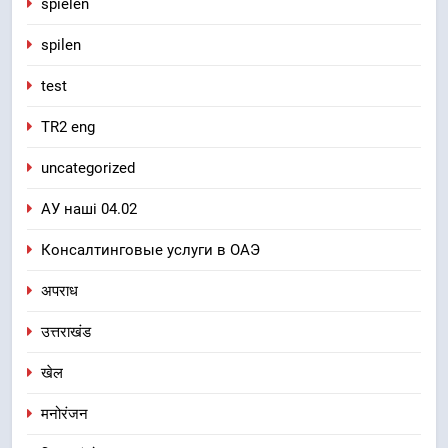
spielen
spilen
test
TR2 eng
uncategorized
АУ наші 04.02
Консалтинговые услуги в ОАЭ
अपराध
उत्तराखंड
खेल
मनोरंजन