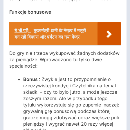
Funkcje bonusowe
ये भी पढ़ें:
मुख्यमंत्री धामी के नेतृत्व में मसूरी
बन रही विकास और पर्यटन का नया केंद्र
Do gry nie trzeba wykupować żadnych dodatków
za pieniądze. Wprowadzono tu tylko dwie
specjalności:
Bonus
: Zwykle jest to przypomnienie o
rzeczywistej kondycji Czytelnika na temat
składki – czy to było jutro, a może jeszcze
zeszłym razem. Ale w przypadku tego
tytułu wykorzystuje się go zupełnie inaczej:
grywalną grę bonusową podczas której
gracze mogą zdobywać coraz większe puli
pieniędzy i wygrać nawet 20 razy więcej