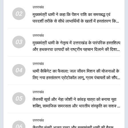
स्टेशन पर अछनेरा-टनकपुर एक्सप्रेस का
ठहराव हुआ स्वीकृत
उत्तराखंड
उत्तराखंड
02
मुख्यमंत्री धामी ने कहा कि पेंशन राशि का समयबद्ध एवं
पारदर्शी तरीके से सीधे लाभार्थियों के खातों में हस्तांतरण किया
1
जा रहा है, जिससे पात्र लोगों को सरकारी योजनाओं का सीधे
उत्तराखंड की नई पीढ़ी से सीधे संवाद का
लाभ मिल रहा है
उत्तराखंड
धामी मॉडल, युवाओं के सुझावों से बनेगी
03
मुख्यमंत्री धामी के नेतृत्व में उत्तराखंड के पारंपरिक हस्तशिल्प
विकास की नई दिशा
उत्तराखंड
और हथकरघा उत्पादों को राष्ट्रीय पहचान दिलाने की दिशा में
निरंतर प्रयास
2
उत्तराखंड
मुख्यमंत्री धामी ने कहा कि पेंशन राशि का
04
धामी कैबिनेट का फैसला: जल जीवन मिशन की योजनाओं के
समयबद्ध एवं पारदर्शी तरीके से सीधे
लिए नया हस्तांतरण प्रोटोकॉल लागू, ग्राम पंचायतों को सौंपने
लाभार्थियों के खातों में हस्तांतरण किया जा
उत्तराखंड
की प्रक्रिया होगी और प्रभावी
रहा है, जिससे पात्र लोगों को सरकारी
उत्तराखंड
योजनाओं का सीधे लाभ मिल रहा है
05
3
तेजस्वी सूर्या और नेहा जोशी ने कांवड़ यात्रा को बनाया युवा
शक्ति, सामाजिक समरसता और भारतीय संस्कृति का सशक्त
मुख्यमंत्री धामी के नेतृत्व में उत्तराखंड के
संदेश
पारंपरिक हस्तशिल्प और हथकरघा उत्पादों
को राष्ट्रीय पहचान दिलाने की दिशा में
उत्तराखंड
उत्तराखंड
06
निरंतर प्रयास
केंद्रीय मंत्री अजय टम्टा और मुख्यमंत्री धामी की बैठक,