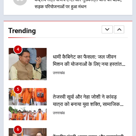
सड़क परियोजनाओं पर हुआ मंथन
4
धामी कैबिनेट का फैसला: जल जीवन
मिशन की योजनाओं के लिए नया हस्तांतरण
Trending
प्रोटोकॉल लागू, ग्राम पंचायतों को सौंपने
उत्तराखंड
की प्रक्रिया होगी और प्रभावी
5
तेजस्वी सूर्या और नेहा जोशी ने कांवड़
यात्रा को बनाया युवा शक्ति, सामाजिक
समरसता और भारतीय संस्कृति का सशक्त
उत्तराखंड
संदेश
6
केंद्रीय मंत्री अजय टम्टा और मुख्यमंत्री
धामी की बैठक, सड़क परियोजनाओं पर
हुआ मंथन
उत्तराखंड
7