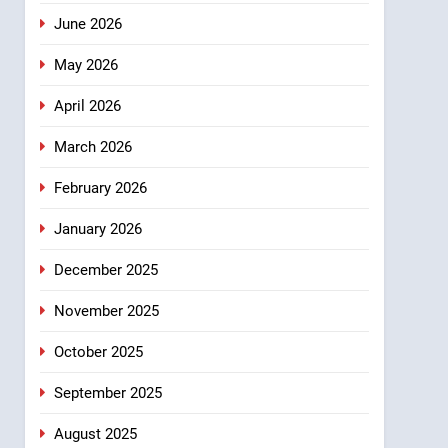
से धराली को फिर खड़ा कर बनाया
June 2026
भरोसे का प्रतीक
7
मंत्री गणेश जोशी ने किसानों से
May 2026
संवाद कर उन्हें सरकार की विभिन्न
कृषि एवं बागवानी योजनाओं का
उत्तराखंड
April 2026
अधिक से अधिक लाभ उठाने का
आह्वान किया
8
March 2026
खेल मंत्री रेखा आर्या ने देवभूमि से
बुलंद किया 2036 ओलंपिक
February 2026
मेजबानी का संकल्प
उत्तराखंड
January 2026
December 2025
November 2025
October 2025
September 2025
August 2025