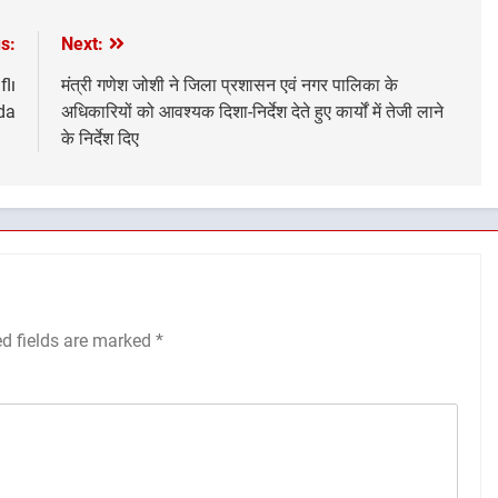
s:
Next:
lı
मंत्री गणेश जोशी ने जिला प्रशासन एवं नगर पालिका के
da
अधिकारियों को आवश्यक दिशा-निर्देश देते हुए कार्यों में तेजी लाने
के निर्देश दिए
ed fields are marked
*