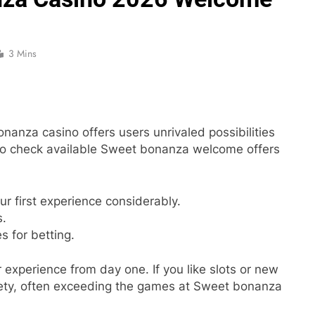
3 Mins
nanza casino offers users unrivaled possibilities
o check available Sweet bonanza welcome offers
r first experience considerably.
s.
 for betting.
 experience from day one. If you like slots or new
iety, often exceeding the games at Sweet bonanza