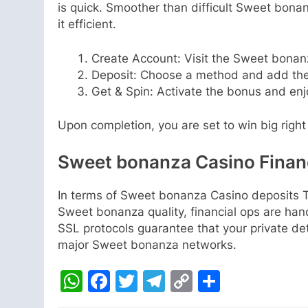
is quick. Smoother than difficult Sweet bo
it efficient.
Create Account: Visit the Sweet bonan
Deposit: Choose a method and add the 
Get & Spin: Activate the bonus and en
Upon completion, you are set to win big righ
Sweet bonanza Casino Finan
In terms of Sweet bonanza Casino deposits Tu
Sweet bonanza quality, financial ops are han
SSL protocols guarantee that your private det
major Sweet bonanza networks.
WhatsApp
Facebook
Twitter
Telegram
Copy
Share
Link