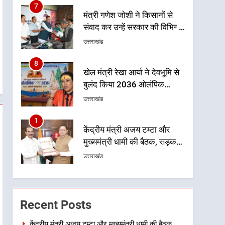
भरोसे का प्रतीक
7
मंत्री गणेश जोशी ने किसानों से
संवाद कर उन्हें सरकार की विभिन्न
कृषि एवं बागवानी योजनाओं का
उत्तराखंड
अधिक से अधिक लाभ उठाने का
आह्वान किया
8
खेल मंत्री रेखा आर्या ने देवभूमि से
बुलंद किया 2036 ओलंपिक
मेजबानी का संकल्प
उत्तराखंड
1
केंद्रीय मंत्री अजय टम्टा और
मुख्यमंत्री धामी की बैठक, सड़क
परियोजनाओं पर हुआ मंथन
उत्तराखंड
2
एमडीडीए बोर्ड बैठक में 25 विकास
प्रस्तावों को मिली मंजूरी, देहरादून-
Recent Posts
मसूरी के नियोजित विकास को
उत्तराखंड
मिलेगी रफ्तार
केंद्रीय मंत्री अजय टम्टा और मुख्यमंत्री धामी की बैठक,