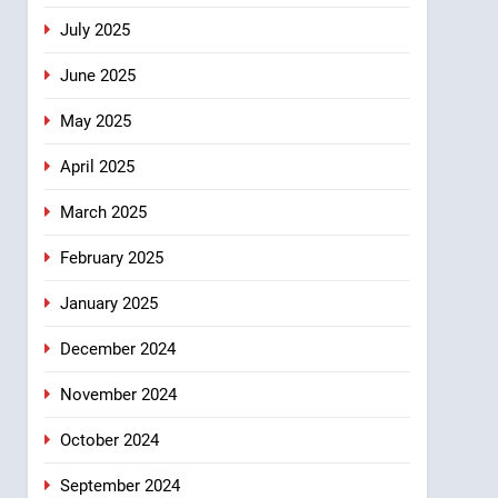
July 2025
June 2025
May 2025
April 2025
March 2025
February 2025
January 2025
December 2024
November 2024
October 2024
September 2024