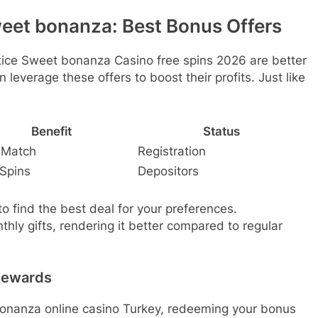
eet bonanza: Best Bonus Offers
otice Sweet bonanza Casino free spins 2026 are better
 leverage these offers to boost their profits. Just like
Benefit
Status
 Match
Registration
 Spins
Depositors
to find the best deal for your preferences.
nthly gifts, rendering it better compared to regular
Rewards
bonanza online casino Turkey, redeeming your bonus