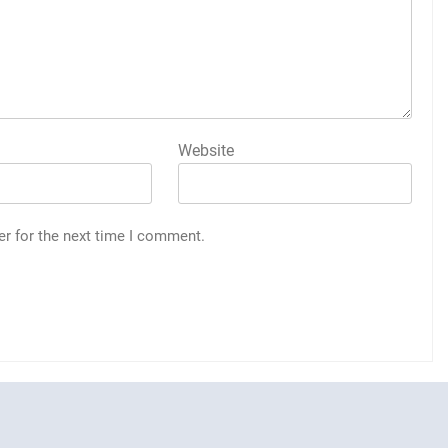
Website
er for the next time I comment.