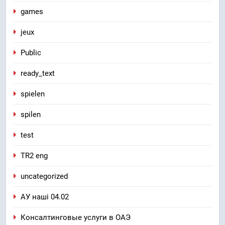
games
jeux
Public
ready_text
spielen
spilen
test
TR2 eng
uncategorized
АУ наші 04.02
Консалтинговые услуги в ОАЭ