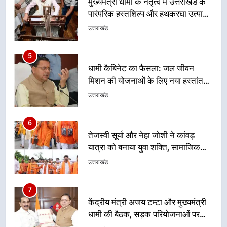
धामी कैबिनेट का फैसला: जल जीवन
मिशन की योजनाओं के लिए नया हस्तांतरण
प्रोटोकॉल लागू, ग्राम पंचायतों को सौंपने
उत्तराखंड
की प्रक्रिया होगी और प्रभावी
6
तेजस्वी सूर्या और नेहा जोशी ने कांवड़
यात्रा को बनाया युवा शक्ति, सामाजिक
समरसता और भारतीय संस्कृति का सशक्त
उत्तराखंड
संदेश
7
केंद्रीय मंत्री अजय टम्टा और मुख्यमंत्री
धामी की बैठक, सड़क परियोजनाओं पर
हुआ मंथन
उत्तराखंड
8
एमडीडीए बोर्ड बैठक में 25 विकास प्रस्तावों
को मिली मंजूरी, देहरादून-मसूरी के
नियोजित विकास को मिलेगी रफ्तार