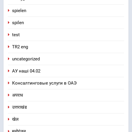
spielen
spilen
test
TR2 eng
uncategorized
АУ наші 04.02
Консалтинговые услуги в ОАЭ
अपराध
उत्तराखंड
खेल
मनोरंजन