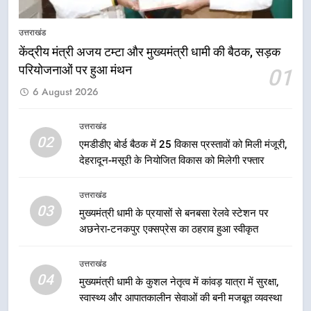
खेल मंत्री रेखा आर्या ने देवभूमि से बुलंद
किया 2036 ओलंपिक मेजबानी का संकल्प
उत्तराखंड
उत्तराखंड
केंद्रीय मंत्री अजय टम्टा और मुख्यमंत्री धामी की बैठक, सड़क
परियोजनाओं पर हुआ मंथन
01
1
6 August 2026
केंद्रीय मंत्री अजय टम्टा और मुख्यमंत्री
धामी की बैठक, सड़क परियोजनाओं पर
हुआ मंथन
उत्तराखंड
उत्तराखंड
02
एमडीडीए बोर्ड बैठक में 25 विकास प्रस्तावों को मिली मंजूरी,
देहरादून-मसूरी के नियोजित विकास को मिलेगी रफ्तार
2
एमडीडीए बोर्ड बैठक में 25 विकास प्रस्तावों
उत्तराखंड
को मिली मंजूरी, देहरादून-मसूरी के
03
मुख्यमंत्री धामी के प्रयासों से बनबसा रेलवे स्टेशन पर
नियोजित विकास को मिलेगी रफ्तार
उत्तराखंड
अछनेरा-टनकपुर एक्सप्रेस का ठहराव हुआ स्वीकृत
3
उत्तराखंड
मुख्यमंत्री धामी के प्रयासों से बनबसा रेलवे
04
मुख्यमंत्री धामी के कुशल नेतृत्व में कांवड़ यात्रा में सुरक्षा,
स्टेशन पर अछनेरा-टनकपुर एक्सप्रेस का
स्वास्थ्य और आपातकालीन सेवाओं की बनी मजबूत व्यवस्था
ठहराव हुआ स्वीकृत