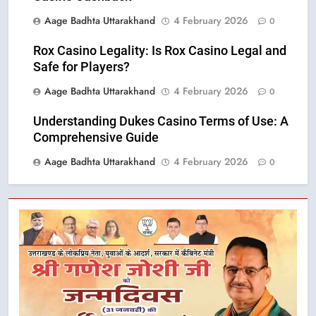
Aage Badhta Uttarakhand
4 February 2026
0
Rox Casino Legality: Is Rox Casino Legal and
Safe for Players?
Aage Badhta Uttarakhand
4 February 2026
0
Understanding Dukes Casino Terms of Use: A
Comprehensive Guide
Aage Badhta Uttarakhand
4 February 2026
0