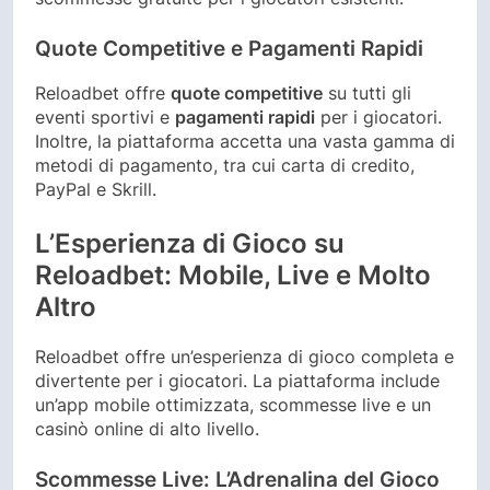
Quote Competitive e Pagamenti Rapidi
Reloadbet offre
quote competitive
su tutti gli
eventi sportivi e
pagamenti rapidi
per i giocatori.
Inoltre, la piattaforma accetta una vasta gamma di
metodi di pagamento, tra cui carta di credito,
PayPal e Skrill.
L’Esperienza di Gioco su
Reloadbet: Mobile, Live e Molto
Altro
Reloadbet offre un’esperienza di gioco completa e
divertente per i giocatori. La piattaforma include
un’app mobile ottimizzata, scommesse live e un
casinò online di alto livello.
Scommesse Live: L’Adrenalina del Gioco