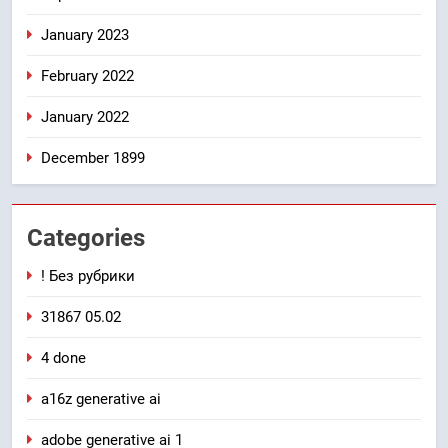
January 2023
February 2022
January 2022
December 1899
Categories
! Без рубрики
31867 05.02
4 done
a16z generative ai
adobe generative ai 1