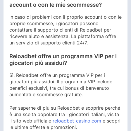
account o con le mie scommesse?
In caso di problemi con il proprio account o con le
proprie scommesse, i giocatori possono
contattare il supporto clienti di Reloadbet per
ricevere aiuto e assistenza. La piattaforma offre
un servizio di supporto clienti 24/7.
Reloadbet offre un programma VIP per i
giocatori più assidui?
Sì, Reloadbet offre un programma VIP per i
giocatori più assidui. Il programma VIP include
benefici esclusivi, tra cui bonus di benvenuto
aumentati e scommesse gratuite.
Per saperne di più su Reloadbet e scoprire perché
è una scelta popolare tra i giocatori italiani, visita
il sito web ufficiale
reloadbet-casino.com
e scopri
le ultime offerte e promozioni.