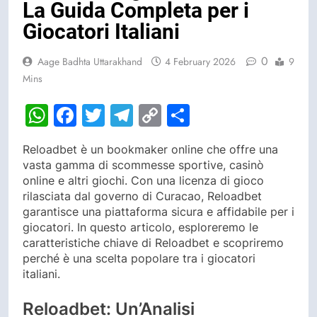
La Guida Completa per i
Giocatori Italiani
0
Aage Badhta Uttarakhand
4 February 2026
9
Mins
WhatsApp
Facebook
Twitter
Telegram
Copy
Share
Link
Reloadbet è un bookmaker online che offre una
vasta gamma di scommesse sportive, casinò
online e altri giochi. Con una licenza di gioco
rilasciata dal governo di Curacao, Reloadbet
garantisce una piattaforma sicura e affidabile per i
giocatori. In questo articolo, esploreremo le
caratteristiche chiave di Reloadbet e scopriremo
perché è una scelta popolare tra i giocatori
italiani.
Reloadbet: Un’Analisi