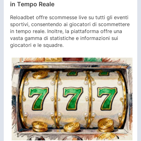
in Tempo Reale
Reloadbet offre scommesse live su tutti gli eventi
sportivi, consentendo ai giocatori di scommettere
in tempo reale. Inoltre, la piattaforma offre una
vasta gamma di statistiche e informazioni sui
giocatori e le squadre.