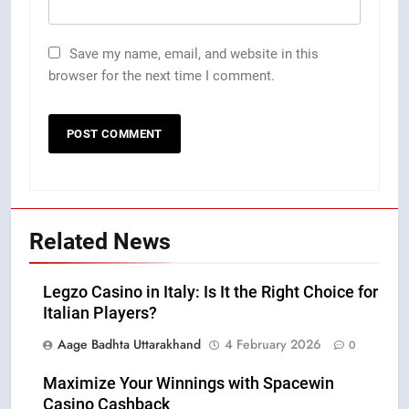
Save my name, email, and website in this
browser for the next time I comment.
Related News
Legzo Casino in Italy: Is It the Right Choice for
Italian Players?
Aage Badhta Uttarakhand
4 February 2026
0
Maximize Your Winnings with Spacewin
Casino Cashback