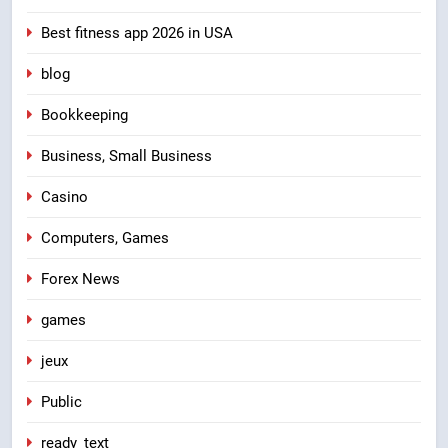
Best fitness app 2026 in USA
blog
Bookkeeping
Business, Small Business
Casino
Computers, Games
Forex News
games
jeux
Public
ready_text