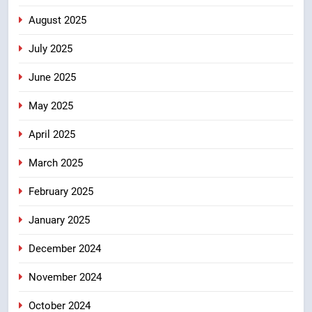
August 2025
July 2025
June 2025
May 2025
April 2025
March 2025
February 2025
January 2025
December 2024
November 2024
October 2024