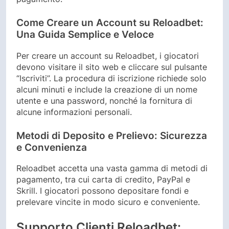
Come Creare un Account su Reloadbet:
Una Guida Semplice e Veloce
Per creare un account su Reloadbet, i giocatori
devono visitare il sito web e cliccare sul pulsante
“Iscriviti”. La procedura di iscrizione richiede solo
alcuni minuti e include la creazione di un nome
utente e una password, nonché la fornitura di
alcune informazioni personali.
Metodi di Deposito e Prelievo: Sicurezza
e Convenienza
Reloadbet accetta una vasta gamma di metodi di
pagamento, tra cui carta di credito, PayPal e
Skrill. I giocatori possono depositare fondi e
prelevare vincite in modo sicuro e conveniente.
Supporto Clienti Reloadbet: