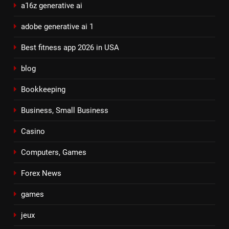
a16z generative ai
adobe generative ai 1
Best fitness app 2026 in USA
blog
Bookkeeping
Business, Small Business
Casino
Computers, Games
Forex News
games
jeux