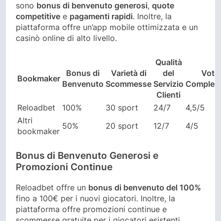
sono
bonus di benvenuto generosi
,
quote
competitive
e
pagamenti rapidi
. Inoltre, la
piattaforma offre un’app mobile ottimizzata e un
casinò online di alto livello.
Qualità
Bonus di
Varietà di
del
Voto
Bookmaker
Benvenuto
Scommesse
Servizio
Comples
Clienti
Reloadbet
100%
30 sport
24/7
4,5/5
Altri
50%
20 sport
12/7
4/5
bookmaker
Bonus di Benvenuto Generosi e
Promozioni Continue
Reloadbet offre un
bonus di benvenuto del 100%
fino a 100€ per i nuovi giocatori. Inoltre, la
piattaforma offre promozioni continue e
scommesse gratuite per i giocatori esistenti.