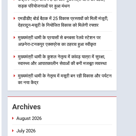
सड़क परियोजनाओं पर हुआ मंथन
भरोसे का प्रतीक
7
मंत्री गणेश जोशी ने किसानों से
एमडीडीए बोर्ड बैठक में 25 विकास प्रस्तावों को मिली मंजूरी,
संवाद कर उन्हें सरकार की विभिन्न
देहरादून-मसूरी के नियोजित विकास को मिलेगी रफ्तार
कृषि एवं बागवानी योजनाओं का
उत्तराखंड
अधिक से अधिक लाभ उठाने का
मुख्यमंत्री धामी के प्रयासों से बनबसा रेलवे स्टेशन पर
आह्वान किया
8
अछनेरा-टनकपुर एक्सप्रेस का ठहराव हुआ स्वीकृत
खेल मंत्री रेखा आर्या ने देवभूमि से
बुलंद किया 2036 ओलंपिक
मुख्यमंत्री धामी के कुशल नेतृत्व में कांवड़ यात्रा में सुरक्षा,
मेजबानी का संकल्प
उत्तराखंड
स्वास्थ्य और आपातकालीन सेवाओं की बनी मजबूत व्यवस्था
1
मुख्यमंत्री धामी के नेतृत्व में मसूरी बन रही विकास और पर्यटन
केंद्रीय मंत्री अजय टम्टा और
का नया केंद्र
मुख्यमंत्री धामी की बैठक, सड़क
परियोजनाओं पर हुआ मंथन
उत्तराखंड
Archives
2
एमडीडीए बोर्ड बैठक में 25 विकास
August 2026
प्रस्तावों को मिली मंजूरी, देहरादून-
मसूरी के नियोजित विकास को
July 2026
उत्तराखंड