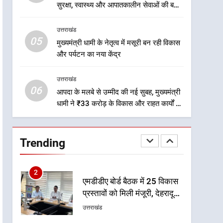
भरोसे का प्रतीक
7
सुरक्षा, स्वास्थ्य और आपातकालीन सेवाओं की बनी
मंत्री गणेश जोशी ने किसानों से
मजबूत व्यवस्था
संवाद कर उन्हें सरकार की विभिन्न
उत्तराखंड
कृषि एवं बागवानी योजनाओं का
उत्तराखंड
05
मुख्यमंत्री धामी के नेतृत्व में मसूरी बन रही विकास
अधिक से अधिक लाभ उठाने का
और पर्यटन का नया केंद्र
आह्वान किया
8
खेल मंत्री रेखा आर्या ने देवभूमि से
उत्तराखंड
बुलंद किया 2036 ओलंपिक
06
मेजबानी का संकल्प
आपदा के मलबे से उम्मीद की नई सुबह, मुख्यमंत्री
उत्तराखंड
धामी ने ₹33 करोड़ के विकास और राहत कार्यों से
धराली को फिर खड़ा कर बनाया भरोसे का प्रतीक
1
केंद्रीय मंत्री अजय टम्टा और
मुख्यमंत्री धामी की बैठक, सड़क
Trending
परियोजनाओं पर हुआ मंथन
उत्तराखंड
2
एमडीडीए बोर्ड बैठक में 25 विकास
प्रस्तावों को मिली मंजूरी, देहरादून-
मसूरी के नियोजित विकास को
उत्तराखंड
मिलेगी रफ्तार