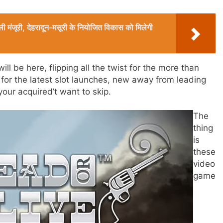
िली मंजूरी, देहरादून-मसूरी के नियोजित विकास को मिलेगी
l be here, flipping all the twist for the more than
for the latest slot launches, new away from leading
our acquired’t want to skip.
The
thing
is
these
video
game