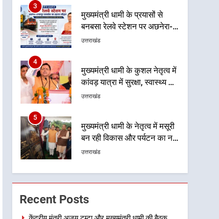
3
मुख्यमंत्री धामी के प्रयासों से
बनबसा रेलवे स्टेशन पर अछनेरा-
टनकपुर एक्सप्रेस का ठहराव हुआ
उत्तराखंड
स्वीकृत
4
मुख्यमंत्री धामी के कुशल नेतृत्व में
कांवड़ यात्रा में सुरक्षा, स्वास्थ्य और
आपातकालीन सेवाओं की बनी
उत्तराखंड
मजबूत व्यवस्था
5
मुख्यमंत्री धामी के नेतृत्व में मसूरी
बन रही विकास और पर्यटन का नया
केंद्र
उत्तराखंड
6
आपदा के मलबे से उम्मीद की नई
सुबह, मुख्यमंत्री धामी ने ₹33
Recent Posts
करोड़ के विकास और राहत कार्यों
उत्तराखंड
से धराली को फिर खड़ा कर बनाया
केंद्रीय मंत्री अजय टम्टा और मुख्यमंत्री धामी की बैठक,