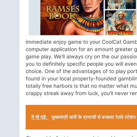
immediate enjoy game to your CoolCat Gambl
computer application for an amount greater ga
game play. We’ll always cry on the our passi
you to definitely specific people you will eve
choice. One of the advantages of to play port
found in your local property-founded gamblin
totally free harbors is that no matter what mu
crappy streak away from luck, you’ll never r
ये भी पढ़ें:
मुख्यमंत्री धामी के प्रयासों से बनबसा रेलवे स्ट