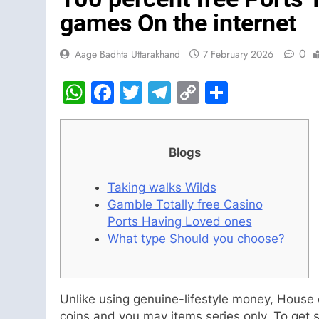
games On the internet
0
Aage Badhta Uttarakhand
7 February 2026
WhatsApp
Facebook
Twitter
Telegram
Copy
Share
Link
Blogs
Taking walks Wilds
Gamble Totally free Casino
Ports Having Loved ones
What type Should you choose?
Unlike using genuine-lifestyle money, House 
coins and you may items series only. To get 