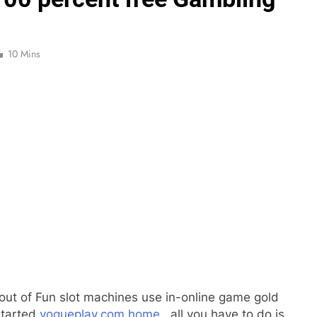
10 Mins
out of Fun slot machines use in-online game gold
started
vogueplay.com home
, all you have to do is