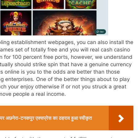
ing establishment webpages, you can also install the
mes set of totally free and you will real cash casino
on for 100 percent free ports, however, we understand
ntually should strike spin that have a genuine currency
s online is you to the odds are better than those
g enterprises. One of the better things about to play
ch your enjoy otherwise if or not you struck a great
emove people a real income.
ेशन पर अछनेरा-टनकपुर एक्सप्रेस का ठहराव हुआ स्वीकृत