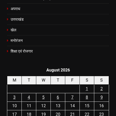
अपराध
उत्तराखंड
खेल
मनोरंजन
शिक्षा एवं रोजगार
August 2026
M
T
W
T
F
S
S
1
2
3
4
5
6
7
8
9
10
11
12
13
14
15
16
17
18
19
20
21
22
23