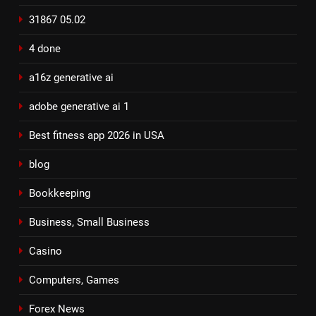
31867 05.02
4 done
a16z generative ai
adobe generative ai 1
Best fitness app 2026 in USA
blog
Bookkeeping
Business, Small Business
Casino
Computers, Games
Forex News