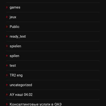
games
jeux
Public
ready_text
spielen
spilen
test
TR2 eng
uncategorized
АУ наші 04.02
Консалтинговые услуги в ОАЭ