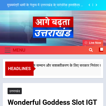
Skip
प्रयास
मुख्यमंत्री धामी ने कहा कि प्रदेश की मातृशक्ति के सम्मान और
to
सशक्तीकरण के लिए सरकार निरंतर कार्य करती रहेगी
content
उत्तराखंड की नई पीढ़ी से सीधे संवाद का धामी मॉडल, युवाओं के
सुझावों से बनेगी विकास की नई दिशा
मुख्यमंत्री धामी ने कहा कि पेंशन राशि का समयबद्ध एवं पारदर्शी
तरीके से सीधे लाभार्थियों के खातों में हस्तांतरण किया जा रहा है,
जिससे पात्र लोगों को सरकारी योजनाओं का सीधे लाभ मिल रहा है
मुख्यमंत्री धामी के नेतृत्व में उत्तराखंड के पारंपरिक हस्तशिल्प और
Aage Badhta
हथकरघा उत्पादों को राष्ट्रीय पहचान दिलाने की दिशा में निरंतर
Live Now
प्रयास
मुख्यमंत्री धामी ने कहा कि प्रदेश की मातृशक्ति के सम्मान और
Uttarakhand
MENU
सशक्तीकरण के लिए सरकार निरंतर कार्य करती रहेगी
उत्तराखंड की नई पीढ़ी से सीधे संवाद का धामी मॉडल, युवाओं के
सुझावों से बनेगी विकास की नई दिशा
 प्रदेश की मातृशक्ति के सम्मान और सशक्तीकरण के लिए सरकार निरंतर कार्य करती
मुख्यमंत्री धामी ने कहा कि पेंशन राशि का समयबद्ध एवं पारदर्शी
HEADLINES
तरीके से सीधे लाभार्थियों के खातों में हस्तांतरण किया जा रहा है,
जिससे पात्र लोगों को सरकारी योजनाओं का सीधे लाभ मिल रहा है
मुख्यमंत्री धामी के नेतृत्व में उत्तराखंड के पारंपरिक हस्तशिल्प और
हथकरघा उत्पादों को राष्ट्रीय पहचान दिलाने की दिशा में निरंतर
प्रयास
उत्तराखंड
Wonderful Goddess Slot IGT