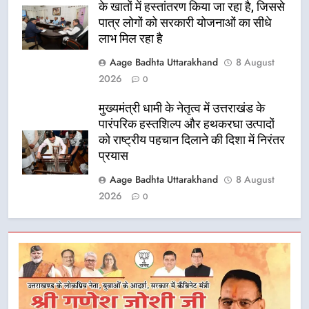
के खातों में हस्तांतरण किया जा रहा है, जिससे
पात्र लोगों को सरकारी योजनाओं का सीधे
लाभ मिल रहा है
Aage Badhta Uttarakhand
8 August
2026
0
मुख्यमंत्री धामी के नेतृत्व में उत्तराखंड के
पारंपरिक हस्तशिल्प और हथकरघा उत्पादों
को राष्ट्रीय पहचान दिलाने की दिशा में निरंतर
प्रयास
Aage Badhta Uttarakhand
8 August
2026
0