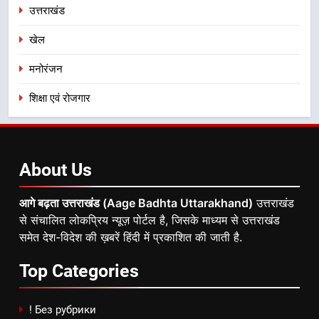
उत्तराखंड
खेल
मनोरंजन
शिक्षा एवं रोजगार
About
Us
आगे बढ़ता उत्तराखंड (Aage Badhta Uttarakhand)
उत्तराखंड
से संचालित लोकप्रिय न्यूज़ पोर्टल है, जिसके माध्यम से उत्तराखंड
समेत देश-विदेश की ख़बरें हिंदी में प्रकाशित की जाती है.
Top
Categories
! Без рубрики