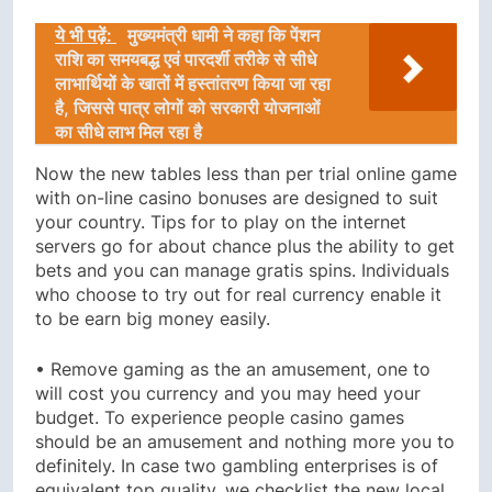
ये भी पढ़ें:
मुख्यमंत्री धामी ने कहा कि पेंशन
राशि का समयबद्ध एवं पारदर्शी तरीके से सीधे
लाभार्थियों के खातों में हस्तांतरण किया जा रहा
है, जिससे पात्र लोगों को सरकारी योजनाओं
का सीधे लाभ मिल रहा है
Now the new tables less than per trial online game
with on-line casino bonuses are designed to suit
your country. Tips for to play on the internet
servers go for about chance plus the ability to get
bets and you can manage gratis spins. Individuals
who choose to try out for real currency enable it
to be earn big money easily.
• Remove gaming as the an amusement, one to
will cost you currency and you may heed your
budget. To experience people casino games
should be an amusement and nothing more you to
definitely. In case two gambling enterprises is of
equivalent top quality, we checklist the new local