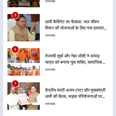
प्रोटोकॉल लागू, ग्राम पंचायतों को सौंपने
उत्तराखंड
की प्रक्रिया होगी और प्रभावी
6
तेजस्वी सूर्या और नेहा जोशी ने कांवड़
यात्रा को बनाया युवा शक्ति, सामाजिक
समरसता और भारतीय संस्कृति का सशक्त
उत्तराखंड
संदेश
7
केंद्रीय मंत्री अजय टम्टा और मुख्यमंत्री
धामी की बैठक, सड़क परियोजनाओं पर
हुआ मंथन
उत्तराखंड
8
एमडीडीए बोर्ड बैठक में 25 विकास प्रस्तावों
को मिली मंजूरी, देहरादून-मसूरी के
नियोजित विकास को मिलेगी रफ्तार
उत्तराखंड