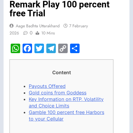
Remark Play 100 percent
free Trial
Aage Badhta Uttarakhand
7 February
0
2026
10 Mins
WhatsApp
Facebook
Twitter
Telegram
Copy
Share
Link
Content
Payouts Offered
Gold coins from Goddess
Key Information on RTP, Volatility
and Choice Limits
Gamble 100 percent free Harbors
to your Cellular