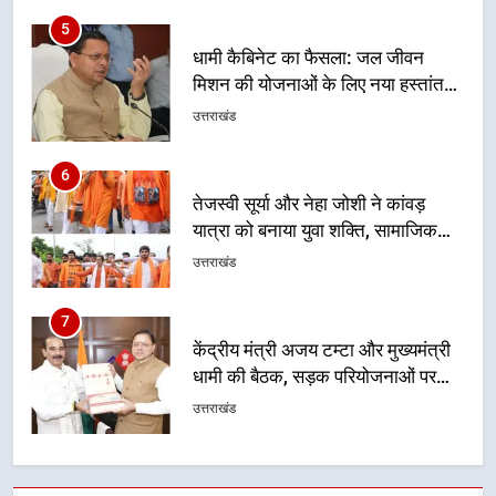
6
तेजस्वी सूर्या और नेहा जोशी ने कांवड़
यात्रा को बनाया युवा शक्ति, सामाजिक
समरसता और भारतीय संस्कृति का सशक्त
उत्तराखंड
संदेश
7
केंद्रीय मंत्री अजय टम्टा और मुख्यमंत्री
धामी की बैठक, सड़क परियोजनाओं पर
हुआ मंथन
उत्तराखंड
8
एमडीडीए बोर्ड बैठक में 25 विकास प्रस्तावों
को मिली मंजूरी, देहरादून-मसूरी के
नियोजित विकास को मिलेगी रफ्तार
उत्तराखंड
1