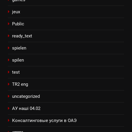
jeux
Public
ready_text
spielen
spilen
test
TR2 eng
uncategorized
АУ наші 04.02
Консалтинговые услуги в ОАЭ