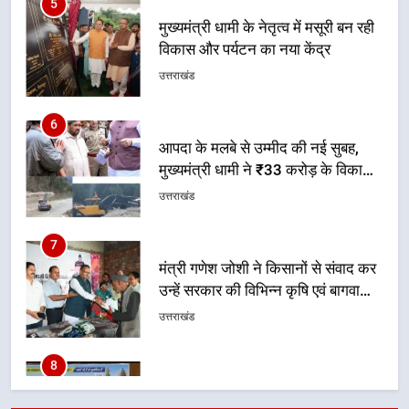
6
आपदा के मलबे से उम्मीद की नई सुबह,
मुख्यमंत्री धामी ने ₹33 करोड़ के विकास
और राहत कार्यों से धराली को फिर खड़ा
उत्तराखंड
कर बनाया भरोसे का प्रतीक
7
मंत्री गणेश जोशी ने किसानों से संवाद कर
उन्हें सरकार की विभिन्न कृषि एवं बागवानी
योजनाओं का अधिक से अधिक लाभ उठाने
उत्तराखंड
का आह्वान किया
8
खेल मंत्री रेखा आर्या ने देवभूमि से बुलंद
किया 2036 ओलंपिक मेजबानी का संकल्प
उत्तराखंड
1