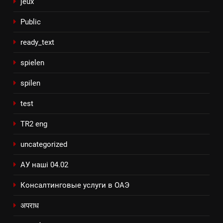
jeux
Public
ready_text
spielen
spilen
test
TR2 eng
uncategorized
АУ наші 04.02
Консалтинговые услуги в ОАЭ
अपराध