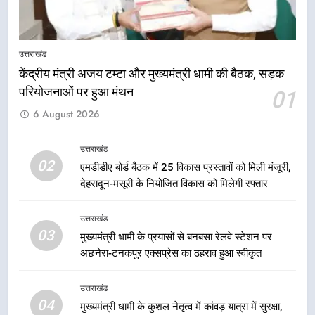
7
मंत्री गणेश जोशी ने किसानों से संवाद कर
उन्हें सरकार की विभिन्न कृषि एवं बागवानी
उत्तराखंड
योजनाओं का अधिक से अधिक लाभ उठाने
उत्तराखंड
का आह्वान किया
केंद्रीय मंत्री अजय टम्टा और मुख्यमंत्री धामी की बैठक, सड़क
परियोजनाओं पर हुआ मंथन
01
8
6 August 2026
खेल मंत्री रेखा आर्या ने देवभूमि से बुलंद
किया 2036 ओलंपिक मेजबानी का संकल्प
उत्तराखंड
उत्तराखंड
02
एमडीडीए बोर्ड बैठक में 25 विकास प्रस्तावों को मिली मंजूरी,
देहरादून-मसूरी के नियोजित विकास को मिलेगी रफ्तार
1
केंद्रीय मंत्री अजय टम्टा और मुख्यमंत्री
उत्तराखंड
धामी की बैठक, सड़क परियोजनाओं पर
03
मुख्यमंत्री धामी के प्रयासों से बनबसा रेलवे स्टेशन पर
हुआ मंथन
उत्तराखंड
अछनेरा-टनकपुर एक्सप्रेस का ठहराव हुआ स्वीकृत
2
उत्तराखंड
एमडीडीए बोर्ड बैठक में 25 विकास प्रस्तावों
04
मुख्यमंत्री धामी के कुशल नेतृत्व में कांवड़ यात्रा में सुरक्षा,