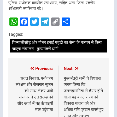
पुलिस अधीक्षक कमलेश उपाध्याय, सहित अन्य जिला स्तरीय
अधिकारी उपस्थित रहे।
WhatsApp
Facebook
Twitter
Telegram
Copy
Share
Link
Tagged:
चिन्यालीसौड़ और गौचर हवाई पट्टी का सेना के माध्यम से किया
जाएगा संचालन - मुख्यमंत्री धामी
Previous:
Next:
Post
navigation
सतत विकास, पर्यावरण
मुख्यमंत्री धामी ने विश्वास
संरक्षण और रोजगार सृजन
व्यक्त किया कि
को साथ लेकर धामी
जनसहभागिता से तैयार होने
सरकार ने उत्तराखंड को
वाला यह बजट राज्य की
सौर ऊर्जा में नई ऊंचाइयों
विकास यात्रा को और
तक पहुंचाया
अधिक गति प्रदान करते हुए
समृद्ध और सशक्त