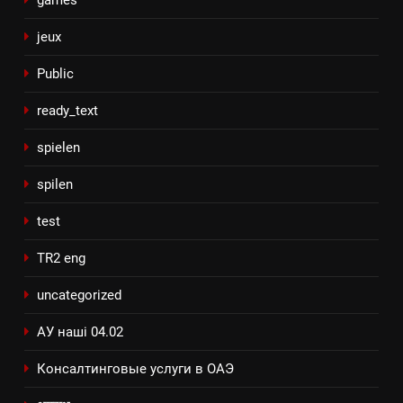
jeux
Public
ready_text
spielen
spilen
test
TR2 eng
uncategorized
АУ наші 04.02
Консалтинговые услуги в ОАЭ